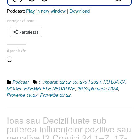
[Proverb
Podcast:
Play in new window
|
Download
23.22
I
Partajează asta:
Proverbe
Partajează
19.27
I
1
Apreciază:
Împărați
Încarc...
22.52-
53]
29
Septembr
Podcast
1 Imparati 22.52-53
,
273 I 2024. NU LUA CA
2024”
MODEL EXEMPLELE NEGATIVE
,
29 Septembrie 2024
,
Proverbe 19.27
,
Proverbe 23.22
Ioas sau Decizii luate sub
puterea influenţelor pozitive sau
negative [2 Cronici 24.1–7, 17-