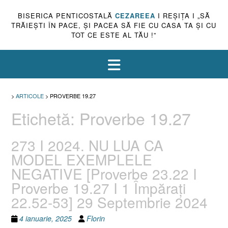
BISERICA PENTICOSTALĂ
CEZAREEA
I REŞIŢA I „SĂ
TRĂIEŞTI ÎN PACE, ŞI PACEA SĂ FIE CU CASA TA ŞI CU
TOT CE ESTE AL TĂU !”
>
ARTICOLE
>
PROVERBE 19.27
Etichetă:
Proverbe 19.27
273 I 2024. NU LUA CA
MODEL EXEMPLELE
NEGATIVE [Proverbe 23.22 I
Proverbe 19.27 I 1 Împărați
22.52-53] 29 Septembrie 2024
4 ianuarie, 2025
Florin