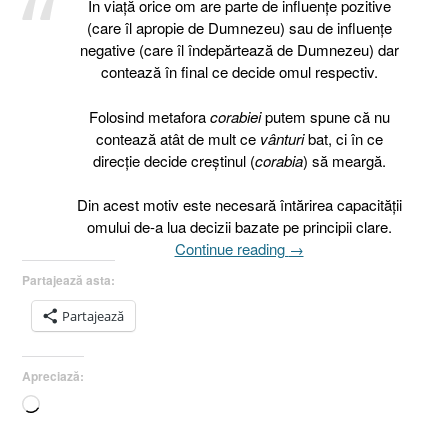
În viaţă orice om are parte de influenţe pozitive
(care îl apropie de Dumnezeu) sau de influenţe
negative (care îl îndepărtează de Dumnezeu) dar
contează în final ce decide omul respectiv.
Folosind metafora
corabiei
putem spune că nu
contează atât de mult ce
vânturi
bat, ci în ce
direcţie decide creştinul (
corabia
) să meargă.
Din acest motiv este necesară întărirea capacităţii
omului de-a lua decizii bazate pe principii clare.
„Ioas
Continue reading
→
sau
Partajează asta:
Decizii
luate
Partajează
sub
puterea
Apreciază:
influenţelor
pozitive
Încarc...
sau
negative