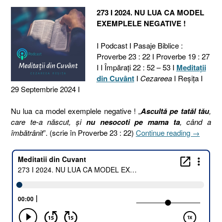
273 I 2024. NU LUA CA MODEL
EXEMPLELE NEGATIVE !
I Podcast I Pasaje Biblice :
Proverbe 23 : 22 I Proverbe 19 : 27
I I Împărați 22 : 52 – 53 I
Meditaţii
din Cuvânt
I
Cezareea
I Reşiţa I
29 Septembrie 2024 I
Nu lua ca model exemplele negative ! „
Ascultă pe tatăl tău
,
care te-a născut, şi
nu nesocoti pe mama ta
, când a
„273
îmbătrânit
”. (scrie în Proverbe 23 : 22)
Continue reading
→
I
2024.
NU
LUA
CA
MODEL
EXEMPL
NEGATI