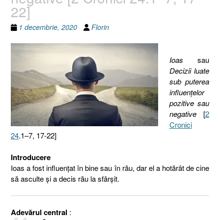
22]
1 decembrie, 2020
Florin
Ioas
sau
Decizii luate
sub puterea
influenţelor
pozitive sau
negative
[
2
Cronici
24
.1–7, 17-22]
Introducere
Ioas a fost influenţat în bine sau în rău, dar el a hotărât de cine
să asculte şi a decis rău la sfârşit.
Adevărul central
: