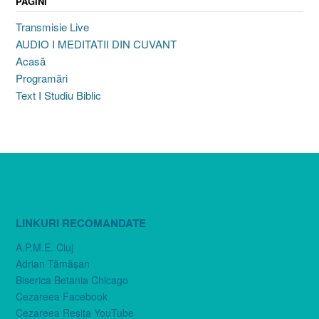
PAGINI
Transmisie Live
AUDIO I MEDITATII DIN CUVANT
Acasă
Programări
Text I Studiu Biblic
LINKURI RECOMANDATE
A.P.M.E. Cluj
Adrian Tămăşan
Biserica Betania Chicago
Cezareea Facebook
Cezareea Reşiţa YouTube