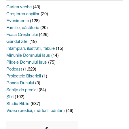
Cartea veche
(43)
Creşterea copiilor
(20)
Evenimente
(128)
Familie, căsătorie
(20)
Foaia Creştinului
(426)
Gândul zilei
(19)
Întâmplări, ilustraţii, fabule
(15)
Minunile Domnului Isus
(14)
Pildele Domnului Isus
(75)
Podcast
(1.329)
Proiectele Bisericii
(1)
Roada Duhului
(3)
Schiţe de predici
(84)
Ştiri
(102)
Studiu Biblic
(537)
Video (predici, mărturii, cântări)
(46)