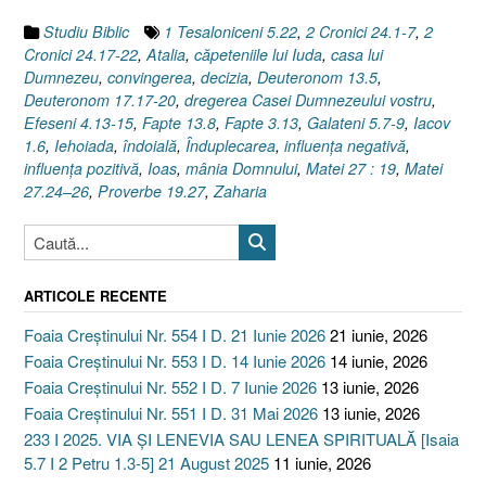
[2
Studiu Biblic
1 Tesaloniceni 5.22
,
2 Cronici 24.1-7
,
2
Cronici
Cronici 24.17-22
,
Atalia
,
căpeteniile lui Iuda
,
casa lui
24.1–
Dumnezeu
,
convingerea
,
decizia
,
Deuteronom 13.5
,
7,
Deuteronom 17.17-20
,
dregerea Casei Dumnezeului vostru
,
17-
Efeseni 4.13-15
,
Fapte 13.8
,
Fapte 3.13
,
Galateni 5.7-9
,
Iacov
22]”
1.6
,
Iehoiada
,
îndoială
,
Înduplecarea
,
influenţa negativă
,
influenţa pozitivă
,
Ioas
,
mânia Domnului
,
Matei 27 : 19
,
Matei
27.24–26
,
Proverbe 19.27
,
Zaharia
ARTICOLE RECENTE
Foaia Creștinului Nr. 554 I D. 21 Iunie 2026
21 iunie, 2026
Foaia Creștinului Nr. 553 I D. 14 Iunie 2026
14 iunie, 2026
Foaia Creștinului Nr. 552 I D. 7 Iunie 2026
13 iunie, 2026
Foaia Creștinului Nr. 551 I D. 31 Mai 2026
13 iunie, 2026
233 I 2025. VIA ȘI LENEVIA SAU LENEA SPIRITUALĂ [Isaia
5.7 I 2 Petru 1.3-5] 21 August 2025
11 iunie, 2026