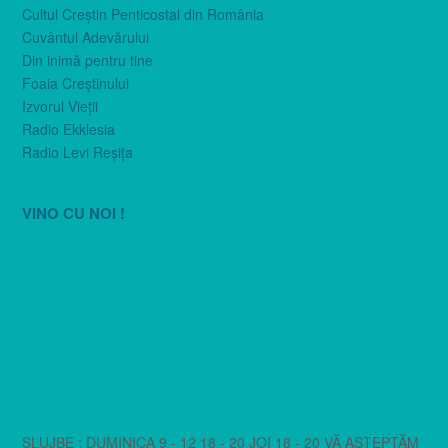
Cultul Creştin Penticostal din România
Cuvântul Adevărului
Din inimă pentru tine
Foaia Creştinului
Izvorul Vieţii
Radio Ekklesia
Radio Levi Reşiţa
VINO CU NOI !
SLUJBE : DUMINICA 9 - 12 18 - 20 JOI 18 - 20 VĂ AȘTEPTĂM