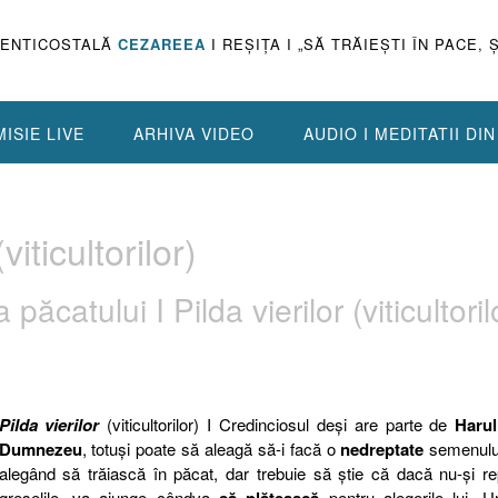
PENTICOSTALĂ
CEZAREEA
I REŞIŢA I „SĂ TRĂIEŞTI ÎN PACE, 
ISIE LIVE
ARHIVA VIDEO
AUDIO I MEDITATII DI
viticultorilor)
păcatului I Pilda vierilor (viticultoril
Pilda vierilor
(viticultorilor) I Credinciosul deşi are parte de
Harul
Dumnezeu
, totuşi poate să aleagă să-i facă o
nedreptate
semenului
alegând să trăiască în păcat, dar trebuie să ştie că dacă nu-şi r
greşelile, va ajunge cândva
pentru alegerile lui. U