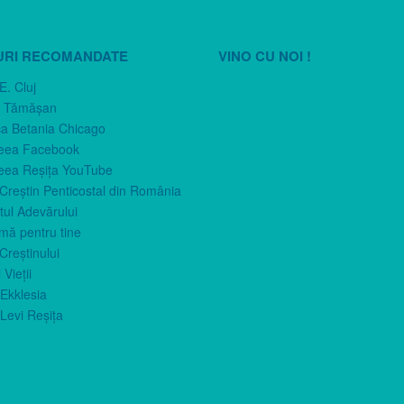
URI RECOMANDATE
VINO CU NOI !
E. Cluj
n Tămăşan
ca Betania Chicago
eea Facebook
eea Reşiţa YouTube
 Creştin Penticostal din România
ul Adevărului
imă pentru tine
Creştinului
 Vieţii
Ekklesia
Levi Reşiţa