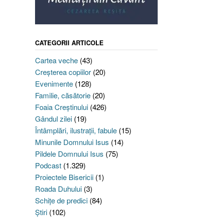
CATEGORII ARTICOLE
Cartea veche
(43)
Creşterea copiilor
(20)
Evenimente
(128)
Familie, căsătorie
(20)
Foaia Creştinului
(426)
Gândul zilei
(19)
Întâmplări, ilustraţii, fabule
(15)
Minunile Domnului Isus
(14)
Pildele Domnului Isus
(75)
Podcast
(1.329)
Proiectele Bisericii
(1)
Roada Duhului
(3)
Schiţe de predici
(84)
Ştiri
(102)