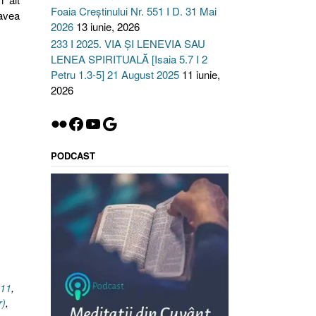
Foaia Creștinului Nr. 551 I D. 31 Mai
 avea
2026
13 iunie, 2026
233 I 2025. VIA ȘI LENEVIA SAU
LENEA SPIRITUALĂ [Isaia 5.7 I 2
Petru 1.3-5] 21 August 2025
11 iunie,
2026
Flickr
Facebook
YouTube
Google
PODCAST
.11
,
r)
,