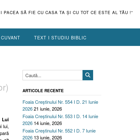
ŞI PACEA SĂ FIE CU CASA TA ŞI CU TOT CE ESTE AL TĂU !”
N CUVANT
TEXT I STUDIU BIBLIC
or)
ARTICOLE RECENTE
Foaia Creștinului Nr. 554 I D. 21 Iunie
2026
21 iunie, 2026
Foaia Creștinului Nr. 553 I D. 14 Iunie
 Lui
2026
14 iunie, 2026
 lui,
Foaia Creștinului Nr. 552 I D. 7 Iunie
epară
2026
13 iunie, 2026
n alt