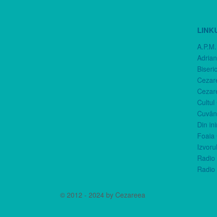
LINK
A.P.M.
Adria
Biseri
Cezar
Cezar
Cultul
Cuvânt
Din in
Foaia 
Izvorul
Radio 
Radio 
© 2012 - 2024 by Cezareea