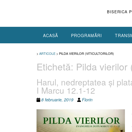
Skip
to
BISERICA 
content
ACASĂ
PROGRAMĂRI
TRANSM
>
ARTICOLE
>
PILDA VIERILOR (VITICULTORILOR)
Etichetă:
Pilda vierilor (
Harul, nedreptatea şi plata 
I Marcu 12.1-12
8 februarie, 2019
Florin