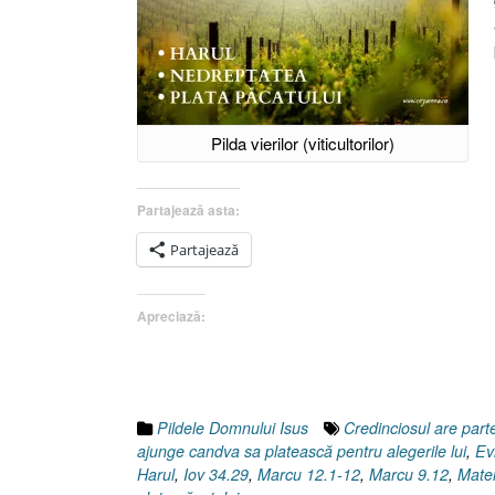
Pilda vierilor (viticultorilor)
Partajează asta:
Partajează
Apreciază:
Pildele Domnului Isus
Credinciosul are par
ajunge candva sa platească pentru alegerile lui
,
Ev
Harul
,
Iov 34.29
,
Marcu 12.1-12
,
Marcu 9.12
,
Mate