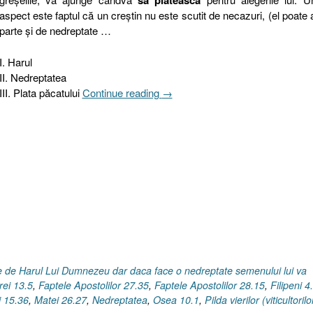
să plătească
aspect este faptul că un creştin nu este scutit de necazuri, (el poate
parte şi de nedreptate …
I. Harul
II. Nedreptatea
„Harul,
III. Plata păcatului
Continue reading
→
nedreptatea
şi
plata
păcatului
I
Pilda
vierilor
(viticultorilor)
I
Marcu
12.1-
te de Harul Lui Dumnezeu dar daca face o nedreptate semenului lui va
12”
rei 13.5
,
Faptele Apostolilor 27.35
,
Faptele Apostolilor 28.15
,
Filipeni 4
i 15.36
,
Matei 26.27
,
Nedreptatea
,
Osea 10.1
,
Pilda vierilor (viticultorilo