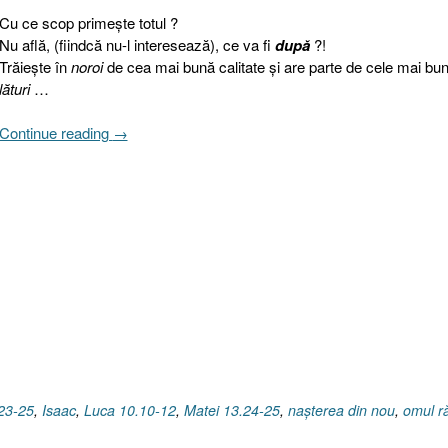
Cu ce scop primeşte totul ?
Nu află, (fiindcă nu-l interesează), ce va fi
după
?!
Trăieşte în
noroi
de cea mai bună calitate şi are parte de cele mai bu
lături
…
„Gânduri
Continue reading
→
XVII
[Luca
10.10-
12,
Isaac,
Matei
13.24-
25,
37-
38,
Ioan
12.23-
23-25
,
Isaac
,
Luca 10.10-12
,
Matei 13.24-25
,
naşterea din nou
,
omul r
25]”