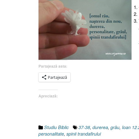
Partajează asta:
Partajează
Apreciază:
Studiu Biblic
37-38
,
durerea
,
grâu
,
Ioan 12.
personalitate
,
spinii trandafirului