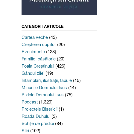
CATEGORII ARTICOLE
Cartea veche
(43)
Creşterea copiilor
(20)
Evenimente
(128)
Familie, căsătorie
(20)
Foaia Creştinului
(426)
Gândul zilei
(19)
Întâmplări, ilustraţii, fabule
(15)
Minunile Domnului Isus
(14)
Pildele Domnului Isus
(75)
Podcast
(1.329)
Proiectele Bisericii
(1)
Roada Duhului
(3)
Schiţe de predici
(84)
Ştiri
(102)