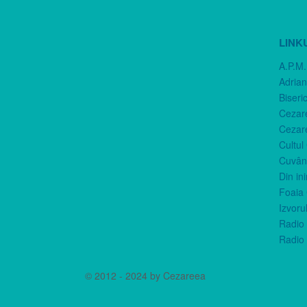
LINK
A.P.M.
Adria
Biseri
Cezar
Cezar
Cultul
Cuvânt
Din in
Foaia 
Izvorul
Radio 
Radio 
© 2012 - 2024 by Cezareea