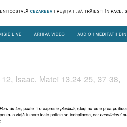
PENTICOSTALĂ
CEZAREEA
I REŞIŢA I „SĂ TRĂIEŞTI ÎN PACE, 
ISIE LIVE
ARHIVA VIDEO
AUDIO I MEDITATII DI
12, Isaac, Matei 13.24-25, 37-38,
Porc de lux
, poate fi o expresie
plastică
, (deşi nu este prea politico
pentru o viaţă în care toate poftele se îndeplinesc, dar
beneficiarul
nu
: