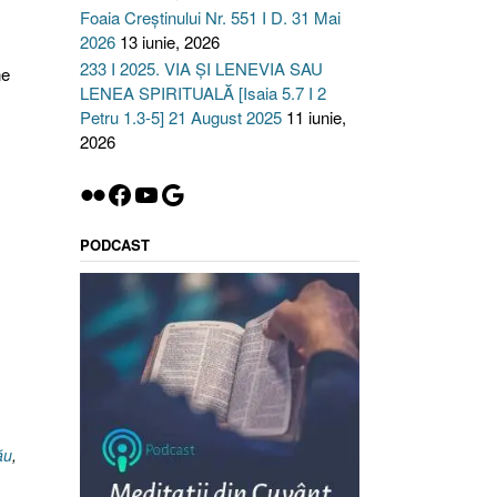
Foaia Creștinului Nr. 551 I D. 31 Mai
2026
13 iunie, 2026
233 I 2025. VIA ȘI LENEVIA SAU
ne
LENEA SPIRITUALĂ [Isaia 5.7 I 2
Petru 1.3-5] 21 August 2025
11 iunie,
2026
Flickr
Facebook
YouTube
Google
PODCAST
ău
,