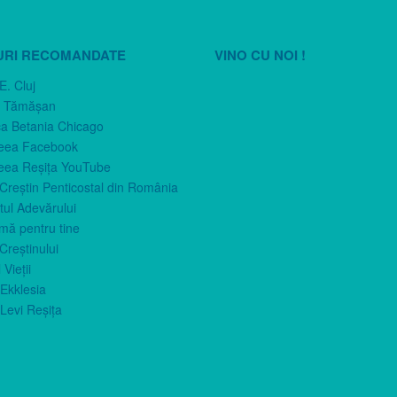
URI RECOMANDATE
VINO CU NOI !
E. Cluj
n Tămăşan
ca Betania Chicago
eea Facebook
eea Reşiţa YouTube
 Creştin Penticostal din România
ul Adevărului
imă pentru tine
Creştinului
 Vieţii
Ekklesia
Levi Reşiţa