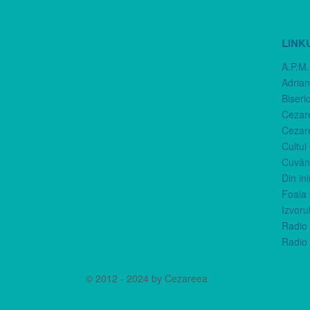
LINK
A.P.M.
Adria
Biseri
Cezar
Cezar
Cultul
Cuvânt
Din in
Foaia 
Izvorul
Radio 
Radio 
© 2012 - 2024 by Cezareea