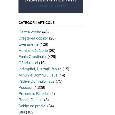
CATEGORII ARTICOLE
Cartea veche
(43)
Creşterea copiilor
(20)
Evenimente
(128)
Familie, căsătorie
(20)
Foaia Creştinului
(426)
Gândul zilei
(19)
Întâmplări, ilustraţii, fabule
(15)
Minunile Domnului Isus
(14)
Pildele Domnului Isus
(75)
Podcast
(1.329)
Proiectele Bisericii
(1)
Roada Duhului
(3)
Schiţe de predici
(84)
Ştiri
(102)