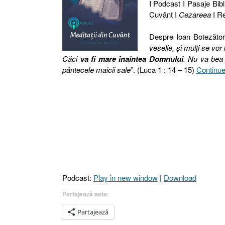
I Podcast I Pasaje Bibli
Cuvânt I
Cezareea
I Re
Despre Ioan Botezătorul
veselie, şi mulţi se vor
Căci
va fi mare înaintea Domnului
. Nu va bea 
pântecele maicii sale
”. (Luca 1 : 14 – 15)
Continue
Podcast:
Play in new window
|
Download
Partajează asta:
Partajează