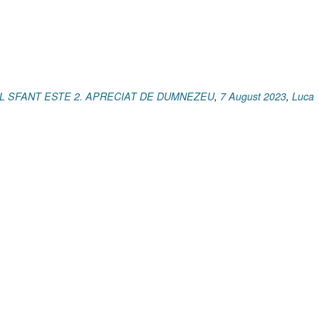
15
I
Matei
11.2-
3
I
HUL SFANT ESTE 2. APRECIAT DE DUMNEZEU
,
7 August 2023
,
Luca
Matei
11.7–
15]”