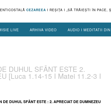
PENTICOSTALĂ
CEZAREEA
I REŞIŢA I „SĂ TRĂIEŞTI ÎN PACE, 
ISIE LIVE
ARHIVA VIDEO
AUDIO I MEDITATII DI
 DE DUHUL SFÂNT ESTE 2.
Luca 1.14-15 I Matei 11.2-3 I
LIN DE DUHUL SFÂNT ESTE : 2. APRECIAT DE DUMNEZEU