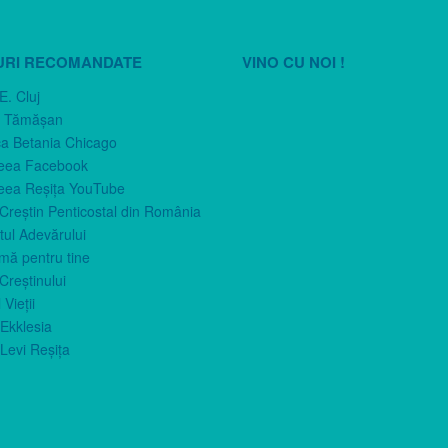
URI RECOMANDATE
VINO CU NOI !
E. Cluj
n Tămăşan
ca Betania Chicago
eea Facebook
eea Reşiţa YouTube
 Creştin Penticostal din România
ul Adevărului
imă pentru tine
Creştinului
 Vieţii
Ekklesia
Levi Reşiţa