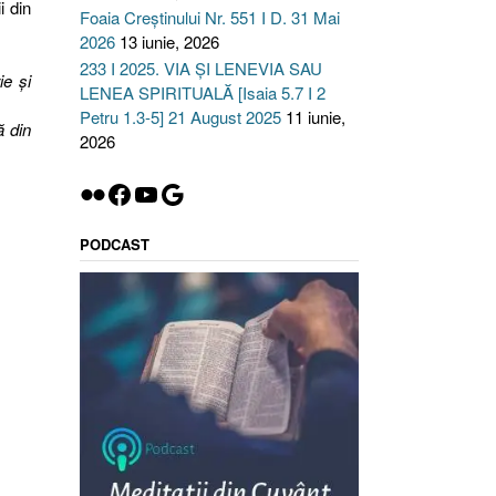
i din
Foaia Creștinului Nr. 551 I D. 31 Mai
2026
13 iunie, 2026
233 I 2025. VIA ȘI LENEVIA SAU
ie şi
LENEA SPIRITUALĂ [Isaia 5.7 I 2
Petru 1.3-5] 21 August 2025
11 iunie,
ă din
2026
Flickr
Facebook
YouTube
Google
PODCAST