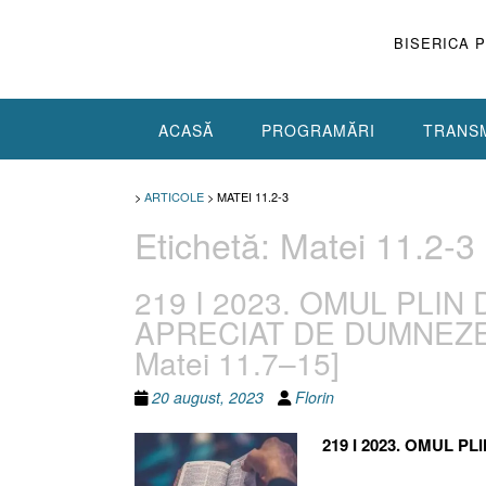
Skip
to
BISERICA 
content
ACASĂ
PROGRAMĂRI
TRANSM
>
ARTICOLE
>
MATEI 11.2-3
Etichetă:
Matei 11.2-3
219 I 2023. OMUL PLIN
APRECIAT DE DUMNEZEU [
Matei 11.7–15]
20 august, 2023
Florin
219 I 2023. OMUL P