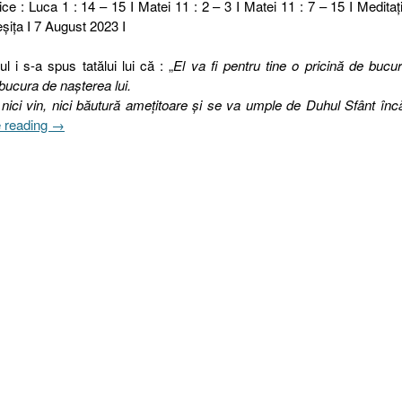
ce : Luca 1 : 14 – 15 I Matei 11 : 2 – 3 I Matei 11 : 7 – 15 I Meditaţi
şiţa I 7 August 2023 I
 i s-a spus tatălui lui că : „
El va fi pentru tine o pricină de bucur
 bucura de naşterea lui.
nici vin, nici băutură ameţitoare şi se va umple de Duhul Sfânt înc
„219
 reading
→
I
2023.
OMUL
PLIN
DE
DUHUL
SFÂNT
ESTE
2.
APRECIAT
DE
DUMNEZEU
[Luca
1.14-