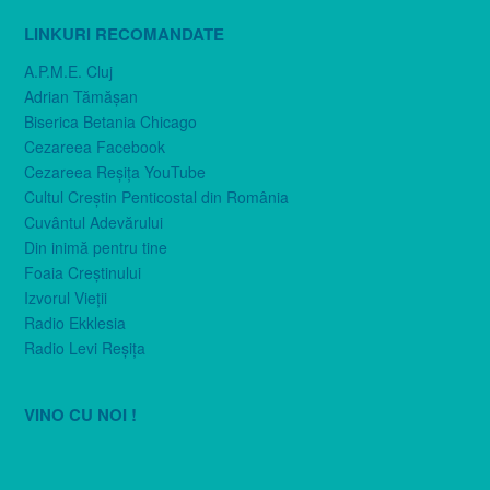
LINKURI RECOMANDATE
A.P.M.E. Cluj
Adrian Tămăşan
Biserica Betania Chicago
Cezareea Facebook
Cezareea Reşiţa YouTube
Cultul Creştin Penticostal din România
Cuvântul Adevărului
Din inimă pentru tine
Foaia Creştinului
Izvorul Vieţii
Radio Ekklesia
Radio Levi Reşiţa
VINO CU NOI !