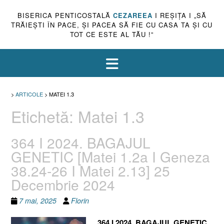
BISERICA PENTICOSTALĂ
CEZAREEA
I REŞIŢA I „SĂ
TRĂIEŞTI ÎN PACE, ŞI PACEA SĂ FIE CU CASA TA ŞI CU
TOT CE ESTE AL TĂU !”
>
ARTICOLE
>
MATEI 1.3
Etichetă:
Matei 1.3
364 I 2024. BAGAJUL
GENETIC [Matei 1.2a I Geneza
38.24-26 I Matei 2.13] 25
Decembrie 2024
7 mai, 2025
Florin
364 I 2024. BAGAJUL GENETIC