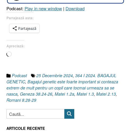
38.24-
Podcast:
Play in new window
|
Download
26
I
Partajează asta:
Matei
Partajează
2.13]
25
Decembrie
Apreciază:
2024”
Încarc...
Podcast
25 Decembrie 2024
,
364 I 2024. BAGAJUL
GENETIC
,
Bagajul genetic este foarte important si conteaza
extrem de mult pentru un copil care tocmai urmeaza sa se
nasca
,
Geneza 38.24-26
,
Matei 1.2a
,
Matei 1.3
,
Matei 2.13
,
Romani 8.28-29
ARTICOLE RECENTE