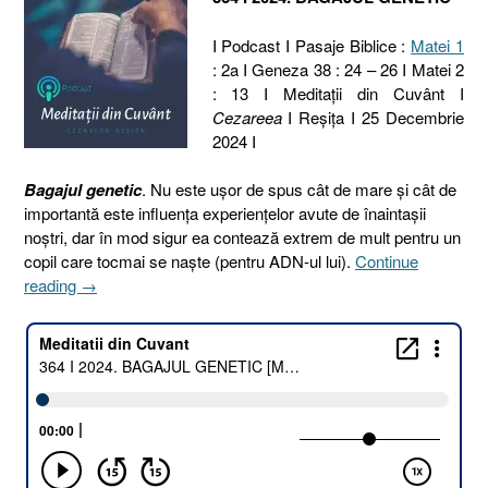
I Podcast I Pasaje Biblice :
Matei 1
: 2a I Geneza 38 : 24 – 26 I Matei 2
: 13 I Meditaţii din Cuvânt I
Cezareea
I Reşiţa I 25 Decembrie
2024 I
Bagajul genetic
. Nu este ușor de spus cât de mare și cât de
importantă este influența experiențelor avute de înaintașii
noștri, dar în mod sigur ea contează extrem de mult pentru un
copil care tocmai se naște (pentru ADN-ul lui).
Continue
„364
reading
→
I
2024.
BAGAJUL
GENETIC
[Matei
1.2a
I
Geneza