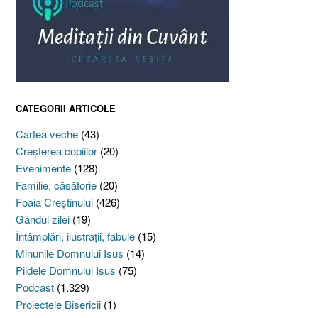
CATEGORII ARTICOLE
Cartea veche
(43)
Creşterea copiilor
(20)
Evenimente
(128)
Familie, căsătorie
(20)
Foaia Creştinului
(426)
Gândul zilei
(19)
Întâmplări, ilustraţii, fabule
(15)
Minunile Domnului Isus
(14)
Pildele Domnului Isus
(75)
Podcast
(1.329)
Proiectele Bisericii
(1)