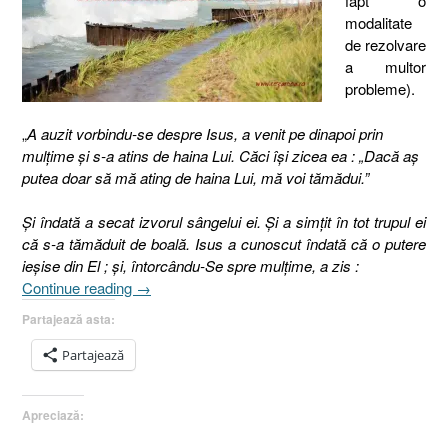
fapt o
modalitate
de rezolvare
a multor
probleme).
„
A auzit vorbindu-se despre Isus, a venit pe dinapoi prin
mulţime şi s-a atins de haina Lui. Căci îşi zicea ea : „Dacă aş
putea doar să mă ating de haina Lui, mă voi tămădui.”
Şi îndată a secat izvorul sângelui ei. Şi a simţit în tot trupul ei
că s-a tămăduit de boală. Isus a cunoscut îndată că o putere
ieşise din El ; şi, întorcându-Se spre mulţime, a zis :
„Însufleţirea,
Continue reading
→
Marcu
Partajează asta:
5:27-
34”
Partajează
Apreciază: