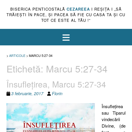
BISERICA PENTICOSTALĂ
CEZAREEA
I REŞIŢA I „SĂ
TRĂIEŞTI ÎN PACE, ŞI PACEA SĂ FIE CU CASA TA ŞI CU
TOT CE ESTE AL TĂU !”
>
ARTICOLE
>
MARCU 5:27-34
Etichetă:
Marcu 5:27-34
Însufleţirea, Marcu 5:27-34
3 februarie, 2017
Florin
Însufleţirea
sau Tiparul
vindecării
Divine, (de