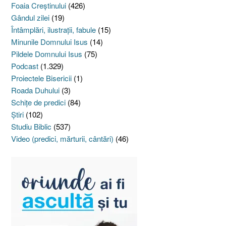
Foaia Creştinului
(426)
Gândul zilei
(19)
Întâmplări, ilustraţii, fabule
(15)
Minunile Domnului Isus
(14)
Pildele Domnului Isus
(75)
Podcast
(1.329)
Proiectele Bisericii
(1)
Roada Duhului
(3)
Schiţe de predici
(84)
Ştiri
(102)
Studiu Biblic
(537)
Video (predici, mărturii, cântări)
(46)