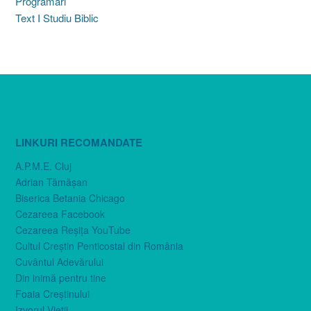
Programări
Text I Studiu Biblic
LINKURI RECOMANDATE
A.P.M.E. Cluj
Adrian Tămăşan
Biserica Betania Chicago
Cezareea Facebook
Cezareea Reşiţa YouTube
Cultul Creştin Penticostal din România
Cuvântul Adevărului
Din inimă pentru tine
Foaia Creştinului
Izvorul Vieţii