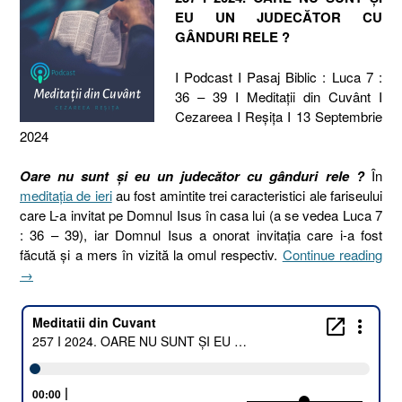
EU UN JUDECĂTOR CU
GÂNDURI RELE ?
I Podcast I Pasaj Biblic : Luca 7 :
36 – 39 I Meditaţii din Cuvânt I
Cezareea I Reşiţa I 13 Septembrie
2024
Oare nu sunt și eu un judecător cu gânduri rele ?
În
meditația de ieri
au fost amintite trei caracteristici ale fariseului
care L-a invitat pe Domnul Isus în casa lui (a se vedea Luca 7
: 36 – 39), iar Domnul Isus a onorat invitația care i-a fost
„25
făcută și a mers în vizită la omul respectiv.
Continue reading
I
→
202
OA
NU
SU
ȘI
EU