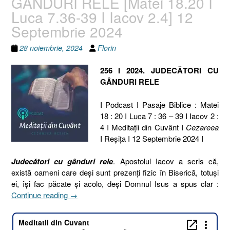
GÂNDURI RELE [Matei 18.20 I
Luca 7.36-39 I Iacov 2.4] 12
Septembrie 2024
28 noiembrie, 2024
Florin
256 I 2024. JUDECĂTORI CU
GÂNDURI RELE
I Podcast I Pasaje Biblice : Matei
18 : 20 I Luca 7 : 36 – 39 I Iacov 2 :
4 I Meditaţii din Cuvânt I
Cezareea
I Reşiţa I 12 Septembrie 2024 I
Judecători cu gânduri rele
. Apostolul Iacov a scris că,
există oameni care deși sunt prezenți fizic în Biserică, totuși
ei, își fac păcate și acolo, deși Domnul Isus a spus clar :
„256
Continue reading
→
I
2024.
JUDECĂTORI