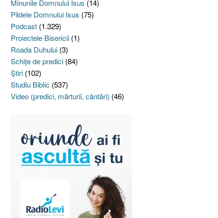
Minunile Domnului Isus
(14)
Pildele Domnului Isus
(75)
Podcast
(1.329)
Proiectele Bisericii
(1)
Roada Duhului
(3)
Schiţe de predici
(84)
Ştiri
(102)
Studiu Biblic
(537)
Video (predici, mărturii, cântări)
(46)