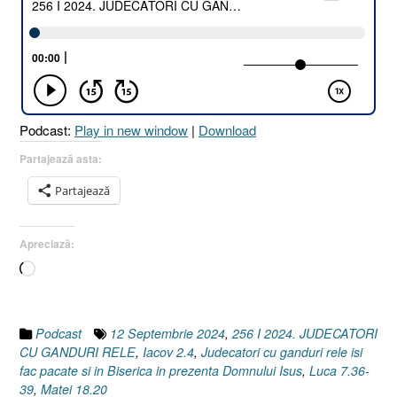
CU
GÂNDURI
RELE
[Matei
18.20
I
Podcast:
Play in new window
|
Download
Luca
7.36-
Partajează asta:
39
Partajează
I
Iacov
2.4]
Apreciază:
12
Încarc...
Septembrie
2024”
Podcast
12 Septembrie 2024
,
256 I 2024. JUDECATORI
CU GANDURI RELE
,
Iacov 2.4
,
Judecatori cu ganduri rele isi
fac pacate si in Biserica in prezenta Domnului Isus
,
Luca 7.36-
39
,
Matei 18.20