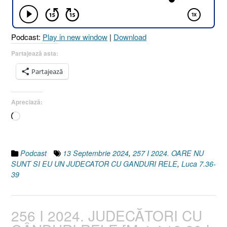
UN
JU
CU
Podcast:
Play in new window
|
Download
GÂ
RE
Partajează asta:
?
Partajează
[Lu
7.3
39]
Apreciază:
13
Încarc...
Sep
202
Podcast
13 Septembrie 2024
,
257 I 2024. OARE NU
SUNT SI EU UN JUDECATOR CU GANDURI RELE
,
Luca 7.36-
39
256 I 2024. JUDECĂTORI CU