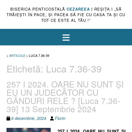
BISERICA PENTICOSTALĂ
CEZAREEA
I REŞIŢA I „SĂ
TRĂIEŞTI ÎN PACE, ŞI PACEA SĂ FIE CU CASA TA ŞI CU
TOT CE ESTE AL TĂU !”
>
ARTICOLE
>
LUCA 7.36-39
Etichetă:
Luca 7.36-39
257 I 2024. OARE NU SUNT ȘI
EU UN JUDECĂTOR CU
GÂNDURI RELE ? [Luca 7.36-
39] 13 Septembrie 2024
6 decembrie, 2024
Florin
257 I 2024. OARE NU SUNT ȘI