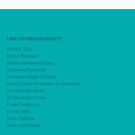
LINKURI RECOMANDATE
A.P.M.E. Cluj
Adrian Tămăşan
Biserica Betania Chicago
Cezareea Facebook
Cezareea Reşiţa YouTube
Cultul Creştin Penticostal din România
Cuvântul Adevărului
Din inimă pentru tine
Foaia Creştinului
Izvorul Vieţii
Radio Ekklesia
Radio Levi Reşiţa