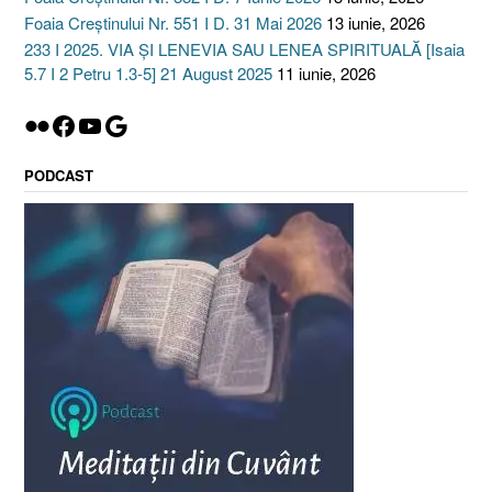
Isaia
Foaia Creștinului Nr. 551 I D. 31 Mai 2026
13 iunie, 2026
58.6-
233 I 2025. VIA ȘI LENEVIA SAU LENEA SPIRITUALĂ [Isaia
14]”
5.7 I 2 Petru 1.3-5] 21 August 2025
11 iunie, 2026
Flickr
Facebook
YouTube
Google
PODCAST