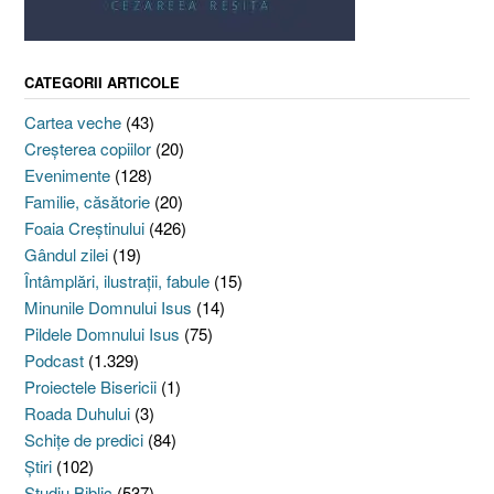
CATEGORII ARTICOLE
Cartea veche
(43)
Creşterea copiilor
(20)
Evenimente
(128)
Familie, căsătorie
(20)
Foaia Creştinului
(426)
Gândul zilei
(19)
Întâmplări, ilustraţii, fabule
(15)
Minunile Domnului Isus
(14)
Pildele Domnului Isus
(75)
Podcast
(1.329)
Proiectele Bisericii
(1)
Roada Duhului
(3)
Schiţe de predici
(84)
Ştiri
(102)
Studiu Biblic
(537)