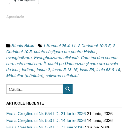
suflet,
(o
Apreciază:
cetate)
pentru
Domnul
Isus
?
Studiu Biblic
1 Samuel 25.4-11
,
2 Corinteni 10.3-5
,
2
[Iosua
Corinteni 10.5
,
cetate câştigare om pentru Hristos
,
5.13-
evanghelizare
,
Evanghelizarea eficientă. Cum îmi dau seama
15,
care este omul care ÎL caută pe Dumnezeu şi care are nevoie
Iosua
de Isus
,
Ierihon
,
Iosua 2
,
Iosua 5.13-15
,
Isaia 58
,
Isaia 58.6-14
,
6,
Mântuitor (mântuire)
,
salvarea sufletului
1
Samuel
25.4-
11,
ARTICOLE RECENTE
2
Corinten
Foaia Creștinului Nr. 554 I D. 21 Iunie 2026
21 iunie, 2026
10.3-
Foaia Creștinului Nr. 553 I D. 14 Iunie 2026
14 iunie, 2026
5,
Foaia Creștinului Nr. 552 I D. 7 Iunie 2026
13 iunie, 2026