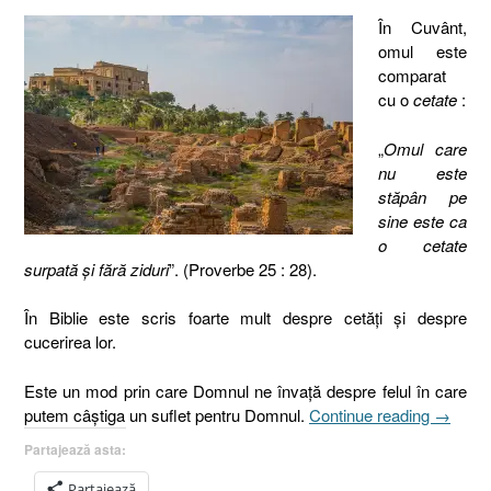
În Cuvânt,
omul este
comparat
cu o
cetate
:
„
Omul care
nu este
stăpân pe
sine este ca
o cetate
surpată şi fără ziduri
”. (Proverbe 25 : 28).
În Biblie este scris foarte mult despre cetăţi şi despre
cucerirea lor.
Este un mod prin care Domnul ne învaţă despre felul în care
„Cum
putem câştiga un suflet pentru Domnul.
Continue reading
→
se
Partajează asta:
câştigă
un
Partajează