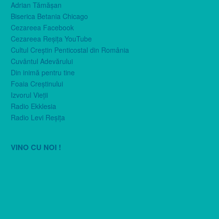
Adrian Tămăşan
Biserica Betania Chicago
Cezareea Facebook
Cezareea Reşiţa YouTube
Cultul Creştin Penticostal din România
Cuvântul Adevărului
Din inimă pentru tine
Foaia Creştinului
Izvorul Vieţii
Radio Ekklesia
Radio Levi Reşiţa
VINO CU NOI !