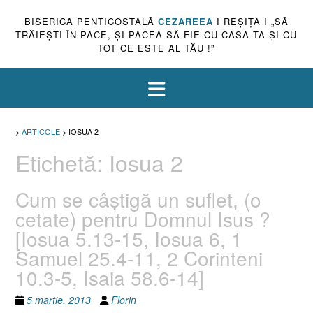
BISERICA PENTICOSTALĂ
CEZAREEA
I REŞIŢA I „SĂ
TRĂIEŞTI ÎN PACE, ŞI PACEA SĂ FIE CU CASA TA ŞI CU
TOT CE ESTE AL TĂU !”
>
ARTICOLE
>
IOSUA 2
Etichetă:
Iosua 2
Cum se câştigă un suflet, (o
cetate) pentru Domnul Isus ?
[Iosua 5.13-15, Iosua 6, 1
Samuel 25.4-11, 2 Corinteni
10.3-5, Isaia 58.6-14]
5 martie, 2013
Florin