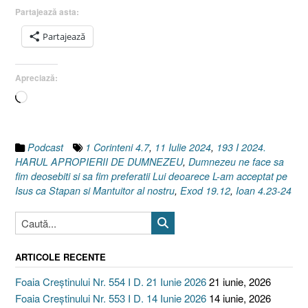
Exod
Partajează asta:
19.12
Partajează
I
Ioan
4.23-
Apreciază:
24]
Încarc...
11
Iulie
2024”
Podcast
1 Corinteni 4.7
,
11 Iulie 2024
,
193 I 2024.
HARUL APROPIERII DE DUMNEZEU
,
Dumnezeu ne face sa
fim deosebiti si sa fim preferatii Lui deoarece L-am acceptat pe
Isus ca Stapan si Mantuitor al nostru
,
Exod 19.12
,
Ioan 4.23-24
ARTICOLE RECENTE
Foaia Creștinului Nr. 554 I D. 21 Iunie 2026
21 iunie, 2026
Foaia Creștinului Nr. 553 I D. 14 Iunie 2026
14 iunie, 2026