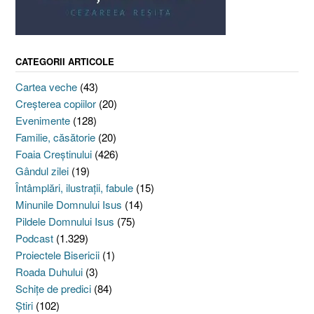
CATEGORII ARTICOLE
Cartea veche
(43)
Creşterea copiilor
(20)
Evenimente
(128)
Familie, căsătorie
(20)
Foaia Creştinului
(426)
Gândul zilei
(19)
Întâmplări, ilustraţii, fabule
(15)
Minunile Domnului Isus
(14)
Pildele Domnului Isus
(75)
Podcast
(1.329)
Proiectele Bisericii
(1)
Roada Duhului
(3)
Schiţe de predici
(84)
Ştiri
(102)