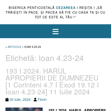
BISERICA PENTICOSTALĂ
CEZAREEA
I REŞIŢA I „SĂ
TRĂIEŞTI ÎN PACE, ŞI PACEA SĂ FIE CU CASA TA ŞI CU
TOT CE ESTE AL TĂU !”
>
ARTICOLE
>
IOAN 4.23-24
Etichetă:
Ioan 4.23-24
193 I 2024. HARUL
APROPIERII DE DUMNEZEU
[1 Corinteni 4.7 I Exod 19.12 I
Ioan 4.23-24] 11 Iulie 2024
30 iulie, 2024
Florin
193 I 2024. HARUL APROPIERII