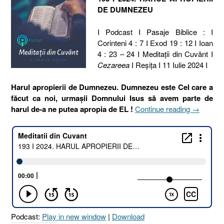
DE DUMNEZEU
I Podcast I Pasaje Biblice : I
Corinteni 4 : 7 I Exod 19 : 12 I Ioan
4 : 23 – 24 I Meditaţii din Cuvânt I
Cezareea
I Reşiţa I 11 Iulie 2024 I
Harul apropierii de Dumnezeu. Dumnezeu este Cel care a
făcut ca noi, urmașii Domnului Isus să avem parte de
„193
harul de-a ne putea apropia de EL !
Continue reading
→
I
2024.
HARUL
APROPIE
DE
DUMNEZ
[1
Corinteni
4.7
Podcast:
Play in new window
|
Download
I