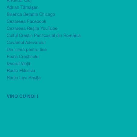
Adrian Tămăşan
Biserica Betania Chicago
Cezareea Facebook
Cezareea Reşiţa YouTube
Cultul Creştin Penticostal din România
Cuvântul Adevărului
Din inimă pentru tine
Foaia Creştinului
Izvorul Vieţii
Radio Ekklesia
Radio Levi Reşiţa
VINO CU NOI !