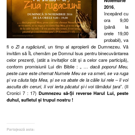
Noiembrie
2016
,
începând cu
ora 9,00
(până la
orele 19,00
probabil), va
fi o
Zi a rugăciunii
, un timp al apropierii de Dumnezeu.
Vă
invităm să ÎL chemăm pe Domnul Isus pentru binecuvântarea
celor prezenţi, (atât a invitaţilor cât şi a celor care participă),
conform promisiunii Lui din Biblie : „ …
dacă poporul Meu,
peste care este chemat Numele Meu se va smeri, se va ruga
şi va căuta faţa Mea, şi se va abate de la căile lui rele – îl voi
asculta din ceruri, îi voi ierta păcatul şi-i voi tămădui ţara
”. (II
Cronici 7 : 17)
Dumnezeu să-Şi reverse Harul Lui, peste
duhul, sufletul şi trupul nostru !
Partajează asta: