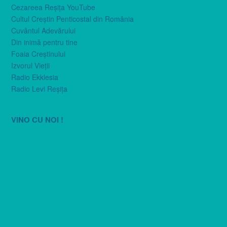
Cezareea Reşiţa YouTube
Cultul Creştin Penticostal din România
Cuvântul Adevărului
Din inimă pentru tine
Foaia Creştinului
Izvorul Vieţii
Radio Ekklesia
Radio Levi Reşiţa
VINO CU NOI !