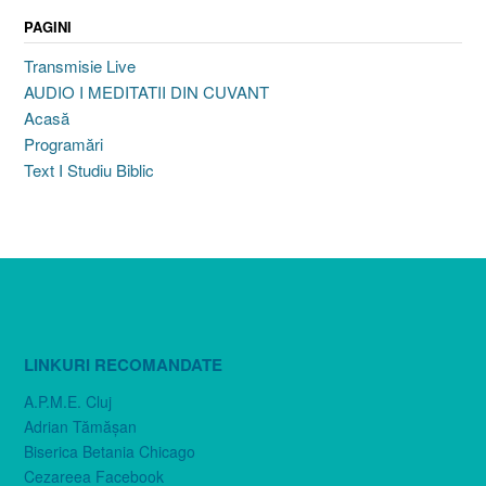
PAGINI
Transmisie Live
AUDIO I MEDITATII DIN CUVANT
Acasă
Programări
Text I Studiu Biblic
LINKURI RECOMANDATE
A.P.M.E. Cluj
Adrian Tămăşan
Biserica Betania Chicago
Cezareea Facebook