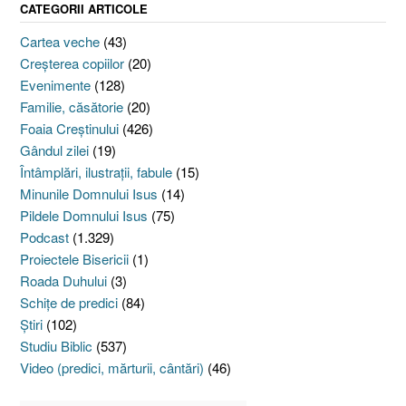
CATEGORII ARTICOLE
Cartea veche
(43)
Creşterea copiilor
(20)
Evenimente
(128)
Familie, căsătorie
(20)
Foaia Creştinului
(426)
Gândul zilei
(19)
Întâmplări, ilustraţii, fabule
(15)
Minunile Domnului Isus
(14)
Pildele Domnului Isus
(75)
Podcast
(1.329)
Proiectele Bisericii
(1)
Roada Duhului
(3)
Schiţe de predici
(84)
Ştiri
(102)
Studiu Biblic
(537)
Video (predici, mărturii, cântări)
(46)