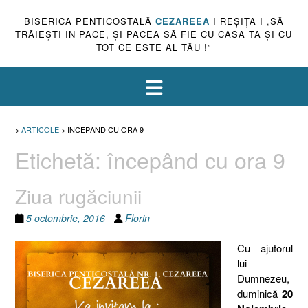
BISERICA PENTICOSTALĂ
CEZAREEA
I REŞIŢA I „SĂ
TRĂIEŞTI ÎN PACE, ŞI PACEA SĂ FIE CU CASA TA ŞI CU
TOT CE ESTE AL TĂU !”
>
ARTICOLE
>
ÎNCEPÂND CU ORA 9
Etichetă:
începând cu ora 9
Ziua rugăciunii
5 octombrie, 2016
Florin
Cu ajutorul
lui
Dumnezeu,
duminică
20