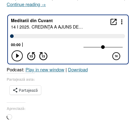
„14
Continue reading
→
I
2025.
CREDINȚA
A
AJUNS
DESĂVÂRȘITĂ
!
[Iacov
2.21-
Podcast:
Play in new window
|
Download
23
I
Partajează asta:
Geneza
Partajează
17.15-
16
I
Apreciază:
Romani
Încarc...
4.18]
14
Ianuarie