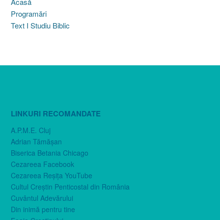
Acasă
Programări
Text I Studiu Biblic
LINKURI RECOMANDATE
A.P.M.E. Cluj
Adrian Tămăşan
Biserica Betania Chicago
Cezareea Facebook
Cezareea Reşiţa YouTube
Cultul Creştin Penticostal din România
Cuvântul Adevărului
Din inimă pentru tine