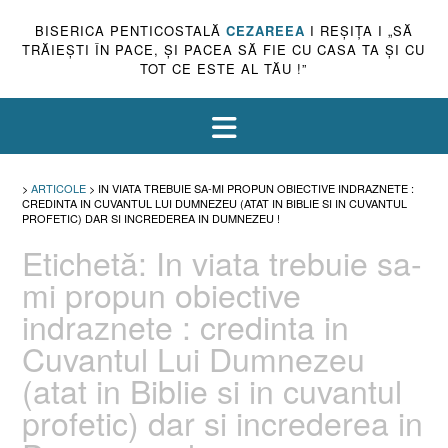
BISERICA PENTICOSTALĂ
CEZAREEA
I REŞIŢA I „SĂ
TRĂIEŞTI ÎN PACE, ŞI PACEA SĂ FIE CU CASA TA ŞI CU
TOT CE ESTE AL TĂU !”
>
ARTICOLE
>
IN VIATA TREBUIE SA-MI PROPUN OBIECTIVE INDRAZNETE :
CREDINTA IN CUVANTUL LUI DUMNEZEU (ATAT IN BIBLIE SI IN CUVANTUL
PROFETIC) DAR SI INCREDEREA IN DUMNEZEU !
Etichetă:
In viata trebuie sa-
mi propun obiective
indraznete : credinta in
Cuvantul Lui Dumnezeu
(atat in Biblie si in cuvantul
profetic) dar si increderea in