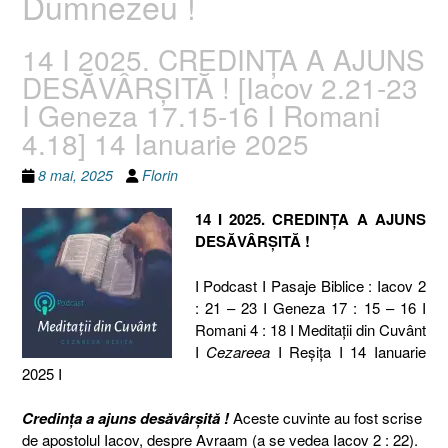
Dumnezeu !
14 I 2025. CREDINȚA A AJUNS
DESĂVÂRȘITĂ ! [Iacov 2.21-23
I Geneza 17.15-16 I Romani
4.18] 14 Ianuarie 2025
8 mai, 2025
Florin
14 I 2025. CREDINȚA A AJUNS
DESĂVÂRȘITĂ !
I Podcast I Pasaje Biblice : Iacov 2
: 21 – 23 I Geneza 17 : 15 – 16 I
Romani 4 : 18 I Meditaţii din Cuvânt
I
Cezareea
I Reşiţa I 14 Ianuarie
2025 I
Credința a ajuns desăvârșită !
Aceste cuvinte au fost scrise
de apostolul Iacov, despre Avraam (a se vedea Iacov 2 : 22).