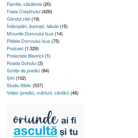
Familie, căsătorie
(20)
Foaia Creştinului
(426)
Gândul zilei
(19)
Întâmplări, ilustraţii, fabule
(15)
Minunile Domnului Isus
(14)
Pildele Domnului Isus
(75)
Podcast
(1.329)
Proiectele Bisericii
(1)
Roada Duhului
(3)
Schiţe de predici
(84)
Ştiri
(102)
Studiu Biblic
(537)
Video (predici, mărturii, cântări)
(46)