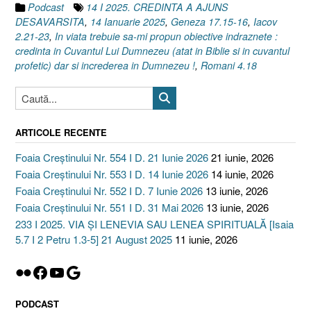
2025”
Podcast
14 I 2025. CREDINTA A AJUNS
DESAVARSITA
,
14 Ianuarie 2025
,
Geneza 17.15-16
,
Iacov
2.21-23
,
In viata trebuie sa-mi propun obiective indraznete :
credinta in Cuvantul Lui Dumnezeu (atat in Biblie si in cuvantul
profetic) dar si increderea in Dumnezeu !
,
Romani 4.18
ARTICOLE RECENTE
Foaia Creștinului Nr. 554 I D. 21 Iunie 2026
21 iunie, 2026
Foaia Creștinului Nr. 553 I D. 14 Iunie 2026
14 iunie, 2026
Foaia Creștinului Nr. 552 I D. 7 Iunie 2026
13 iunie, 2026
Foaia Creștinului Nr. 551 I D. 31 Mai 2026
13 iunie, 2026
233 I 2025. VIA ȘI LENEVIA SAU LENEA SPIRITUALĂ [Isaia
5.7 I 2 Petru 1.3-5] 21 August 2025
11 iunie, 2026
Flickr
Facebook
YouTube
Google
PODCAST