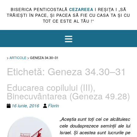
BISERICA PENTICOSTALĂ
CEZAREEA
I REŞIŢA I „SĂ
TRĂIEŞTI ÎN PACE, ŞI PACEA SĂ FIE CU CASA TA ŞI CU
TOT CE ESTE AL TĂU !”
>
ARTICOLE
>
GENEZA 34.30–31
Etichetă:
Geneza 34.30–31
Educarea copilului (III),
Binecuvântarea (Geneza 49.28)
16 iunie, 2016
Florin
„
Aceştia sunt toţi cei ce alcătuiesc
cele douăsprezece seminţii ale lui
Israel. Şi acestea sunt lucrurile pe