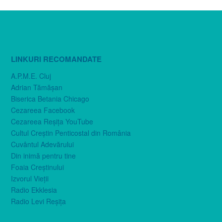
LINKURI RECOMANDATE
A.P.M.E. Cluj
Adrian Tămăşan
Biserica Betania Chicago
Cezareea Facebook
Cezareea Reşiţa YouTube
Cultul Creştin Penticostal din România
Cuvântul Adevărului
Din inimă pentru tine
Foaia Creştinului
Izvorul Vieţii
Radio Ekklesia
Radio Levi Reşiţa