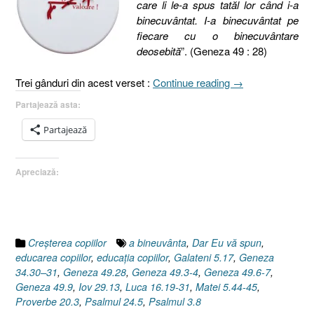
care li le-a spus tatăl lor când i-a
binecuvântat. I-a binecuvântat pe
fiecare cu o binecuvântare
deosebită
”. (Geneza 49 : 28)
„Educarea
Trei gânduri din acest verset :
Continue reading
→
copilului
Partajează asta:
(III),
Binecuvântarea
Partajează
(Geneza
49.28)”
Apreciază:
Creşterea copiilor
a bineuvânta
,
Dar Eu vă spun
,
educarea copiilor
,
educaţia copiilor
,
Galateni 5.17
,
Geneza
34.30–31
,
Geneza 49.28
,
Geneza 49.3-4
,
Geneza 49.6-7
,
Geneza 49.9
,
Iov 29.13
,
Luca 16.19-31
,
Matei 5.44-45
,
Proverbe 20.3
,
Psalmul 24.5
,
Psalmul 3.8