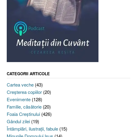
CATEGORII ARTICOLE
Cartea veche
(43)
Creşterea copiilor
(20)
Evenimente
(128)
Familie, căsătorie
(20)
Foaia Creştinului
(426)
Gândul zilei
(19)
Întâmplări, ilustraţii, fabule
(15)
Minunile Domnului Isus
(14)