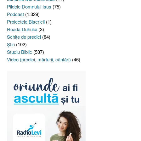
Pildele Domnului Isus
(75)
Podcast
(1.329)
Proiectele Bisericii
(1)
Roada Duhului
(3)
Schiţe de predici
(84)
Ştiri
(102)
Studiu Biblic
(537)
Video (predici, mărturii, cântări)
(46)