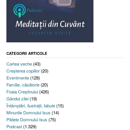
CATEGORII ARTICOLE
Cartea veche
(43)
Creşterea copiilor
(20)
Evenimente
(128)
Familie, căsătorie
(20)
Foaia Creştinului
(426)
Gândul zilei
(19)
Întâmplări, ilustraţii, fabule
(15)
Minunile Domnului Isus
(14)
Pildele Domnului Isus
(75)
Podcast
(1.329)