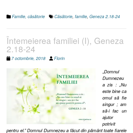
Familie, căsătorie
Căsătorie
,
familie
,
Geneza 2.18-24
Întemeierea familiei (I), Geneza
2.18-24
7 octombrie, 2018
Florin
„
Domnul
Dumnezeu
a zis : „Nu
este bine ca
omul să fie
singur ; am
să-i fac un
ajutor
potrivit
pentru el.” Domnul Dumnezeu a făcut din pământ toate fiarele