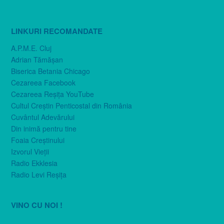
LINKURI RECOMANDATE
A.P.M.E. Cluj
Adrian Tămăşan
Biserica Betania Chicago
Cezareea Facebook
Cezareea Reşiţa YouTube
Cultul Creştin Penticostal din România
Cuvântul Adevărului
Din inimă pentru tine
Foaia Creştinului
Izvorul Vieţii
Radio Ekklesia
Radio Levi Reşiţa
VINO CU NOI !