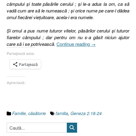
câmpului şi toate păsările cerului ; şi le-a adus la om, ca să
vadă cum are să le numească ; şi orice nume pe care-l dădea
omul fiecărei vieţuitoare, acela-i era numele.
Şi omul a pus nume tuturor vitelor, păsărilor cerului şi tuturor
fiarelor câmpului ; dar pentru om nu s-a găsit niciun ajutor
„Întemeierea
care să i se potrivească.
Continue reading
→
familiei
Partajează asta:
(I),
Geneza
Partajează
2.18-
24”
Apreciază:
Familie, căsătorie
familia
,
Geneza 2.18-24