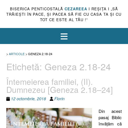
BISERICA PENTICOSTALĂ
CEZAREEA
I REŞIŢA I „SĂ
TRĂIEŞTI ÎN PACE, ŞI PACEA SĂ FIE CU CASA TA ŞI CU
TOT CE ESTE AL TĂU !”
>
ARTICOLE
>
GENEZA 2.18-24
Etichetă:
Geneza 2.18-24
Întemeierea familiei, (II).
Dumnezeu [Geneza 2.18–24]
12 octombrie, 2018
Florin
Din acest
pasaj Biblic
învăţăm că