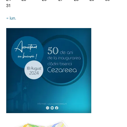
31
« iun.