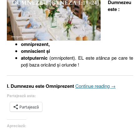
Dumnezeu
este :
omniprezent,
omniscient şi
atotputernic
(omnipotent). EL este
stânca
pe care te
poţi baza oricând şi oriunde !
„Întemeierea
I. Dumnezeu este Omniprezent
Continue reading
→
familiei,
Partajează asta:
(II).
Dumnezeu
Partajează
[Geneza
2.18–
Apreciază:
24]”