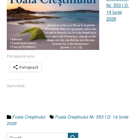
Nr. 553 I D.
14 Iunie
2026
Partajează asta:
Partajează
Apreciază:
Foaia Creştinului
Foaia Creștinului Nr. 553 I D. 14 Iunie
2026