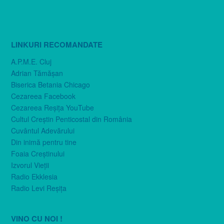
LINKURI RECOMANDATE
A.P.M.E. Cluj
Adrian Tămăşan
Biserica Betania Chicago
Cezareea Facebook
Cezareea Reşiţa YouTube
Cultul Creştin Penticostal din România
Cuvântul Adevărului
Din inimă pentru tine
Foaia Creştinului
Izvorul Vieţii
Radio Ekklesia
Radio Levi Reşiţa
VINO CU NOI !