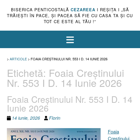
BISERICA PENTICOSTALĂ
CEZAREEA
I REŞIŢA I „SĂ
TRĂIEŞTI ÎN PACE, ŞI PACEA SĂ FIE CU CASA TA ŞI CU
TOT CE ESTE AL TĂU !”
>
ARTICOLE
>
FOAIA CREȘTINULUI NR. 553 I D. 14 IUNIE 2026
Etichetă:
Foaia Creștinului
Nr. 553 I D. 14 Iunie 2026
Foaia Creștinului Nr. 553 I D. 14
Iunie 2026
14 iunie, 2026
Florin
Foaia
Creştinului,