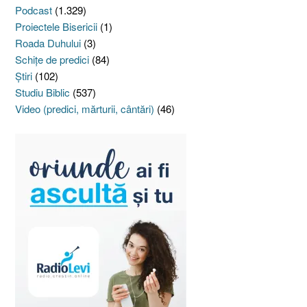
Podcast
(1.329)
Proiectele Bisericii
(1)
Roada Duhului
(3)
Schiţe de predici
(84)
Ştiri
(102)
Studiu Biblic
(537)
Video (predici, mărturii, cântări)
(46)