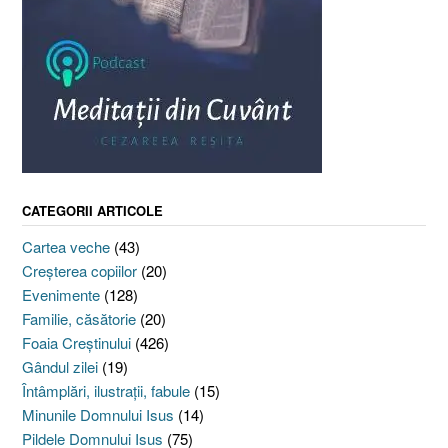
CATEGORII ARTICOLE
Cartea veche
(43)
Creşterea copiilor
(20)
Evenimente
(128)
Familie, căsătorie
(20)
Foaia Creştinului
(426)
Gândul zilei
(19)
Întâmplări, ilustraţii, fabule
(15)
Minunile Domnului Isus
(14)
Pildele Domnului Isus
(75)