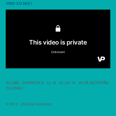
VINO CU NOI !
SLUJBE : DUMINICA 9 - 12 18 - 20 JOI 18 - 20 VĂ AȘTEPTĂM
CU DRAG !
© 2012 - 2024 by Cezareea