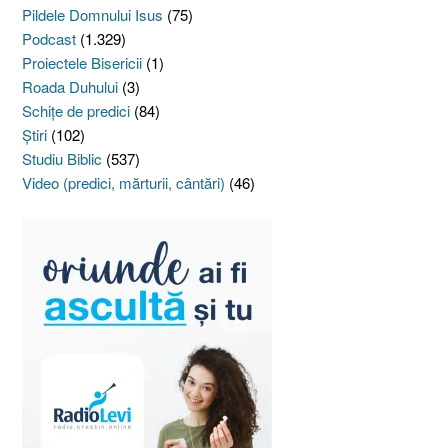
Pildele Domnului Isus
(75)
Podcast
(1.329)
Proiectele Bisericii
(1)
Roada Duhului
(3)
Schiţe de predici
(84)
Ştiri
(102)
Studiu Biblic
(537)
Video (predici, mărturii, cântări)
(46)