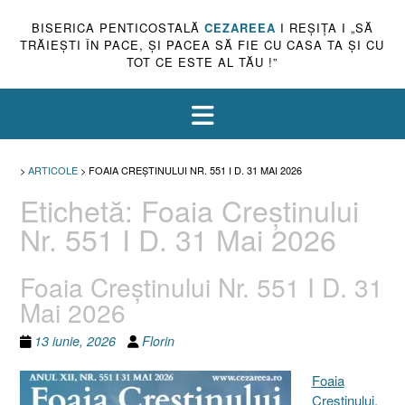
BISERICA PENTICOSTALĂ
CEZAREEA
I REŞIŢA I „SĂ
TRĂIEŞTI ÎN PACE, ŞI PACEA SĂ FIE CU CASA TA ŞI CU
TOT CE ESTE AL TĂU !”
>
ARTICOLE
>
FOAIA CREȘTINULUI NR. 551 I D. 31 MAI 2026
Etichetă:
Foaia Creștinului
Nr. 551 I D. 31 Mai 2026
Foaia Creștinului Nr. 551 I D. 31
Mai 2026
13 iunie, 2026
Florin
Foaia
Creştinului,