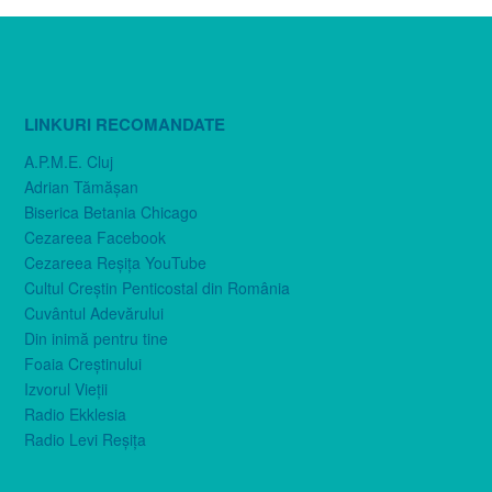
LINKURI RECOMANDATE
A.P.M.E. Cluj
Adrian Tămăşan
Biserica Betania Chicago
Cezareea Facebook
Cezareea Reşiţa YouTube
Cultul Creştin Penticostal din România
Cuvântul Adevărului
Din inimă pentru tine
Foaia Creştinului
Izvorul Vieţii
Radio Ekklesia
Radio Levi Reşiţa