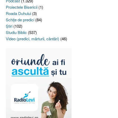
Podcast
(1.329)
Proiectele Bisericii
(1)
Roada Duhului
(3)
Schiţe de predici
(84)
Ştiri
(102)
Studiu Biblic
(537)
Video (predici, mărturii, cântări)
(46)