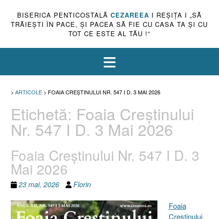
BISERICA PENTICOSTALĂ
CEZAREEA
I REŞIŢA I „SĂ
TRĂIEŞTI ÎN PACE, ŞI PACEA SĂ FIE CU CASA TA ŞI CU
TOT CE ESTE AL TĂU !”
>
ARTICOLE
>
FOAIA CREȘTINULUI NR. 547 I D. 3 MAI 2026
Etichetă:
Foaia Creștinului
Nr. 547 I D. 3 Mai 2026
Foaia Creștinului Nr. 547 I D. 3
Mai 2026
23 mai, 2026
Florin
Foaia
Creştinului,