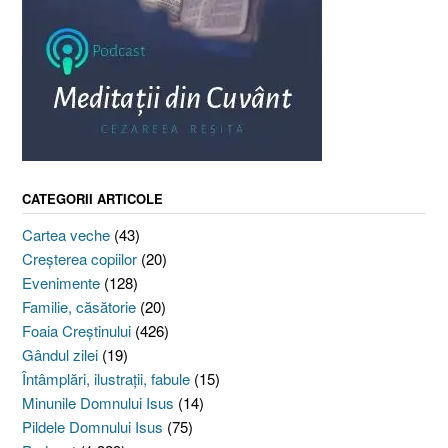
CATEGORII ARTICOLE
Cartea veche
(43)
Creşterea copiilor
(20)
Evenimente
(128)
Familie, căsătorie
(20)
Foaia Creştinului
(426)
Gândul zilei
(19)
Întâmplări, ilustraţii, fabule
(15)
Minunile Domnului Isus
(14)
Pildele Domnului Isus
(75)