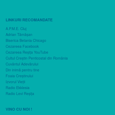
LINKURI RECOMANDATE
A.P.M.E. Cluj
Adrian Tămăşan
Biserica Betania Chicago
Cezareea Facebook
Cezareea Reşiţa YouTube
Cultul Creştin Penticostal din România
Cuvântul Adevărului
Din inimă pentru tine
Foaia Creştinului
Izvorul Vieţii
Radio Ekklesia
Radio Levi Reşiţa
VINO CU NOI !