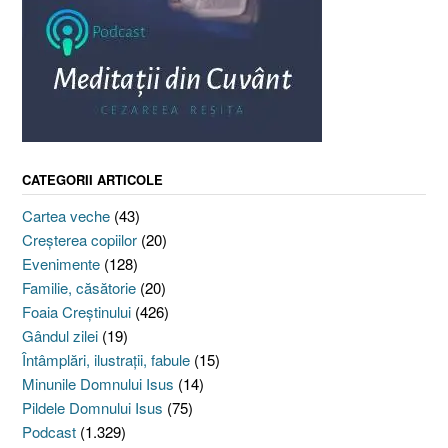
CATEGORII ARTICOLE
Cartea veche
(43)
Creşterea copiilor
(20)
Evenimente
(128)
Familie, căsătorie
(20)
Foaia Creştinului
(426)
Gândul zilei
(19)
Întâmplări, ilustraţii, fabule
(15)
Minunile Domnului Isus
(14)
Pildele Domnului Isus
(75)
Podcast
(1.329)