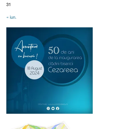
31
« iun.