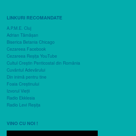
LINKURI RECOMANDATE
A.P.M.E. Cluj
Adrian Tămăşan
Biserica Betania Chicago
Cezareea Facebook
Cezareea Reşiţa YouTube
Cultul Creştin Penticostal din România
Cuvântul Adevărului
Din inimă pentru tine
Foaia Creştinului
Izvorul Vieţii
Radio Ekklesia
Radio Levi Reşiţa
VINO CU NOI !