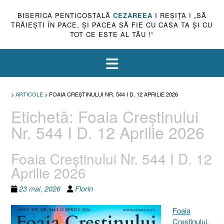
BISERICA PENTICOSTALĂ
CEZAREEA
I REŞIŢA I „SĂ
TRĂIEŞTI ÎN PACE, ŞI PACEA SĂ FIE CU CASA TA ŞI CU
TOT CE ESTE AL TĂU !”
>
ARTICOLE
>
FOAIA CREȘTINULUI NR. 544 I D. 12 APRILIE 2026
Etichetă:
Foaia Creștinului
Nr. 544 I D. 12 Aprilie 2026
Foaia Creștinului Nr. 544 I D. 12
Aprilie 2026
23 mai, 2026
Florin
Foaia
Creştinului,