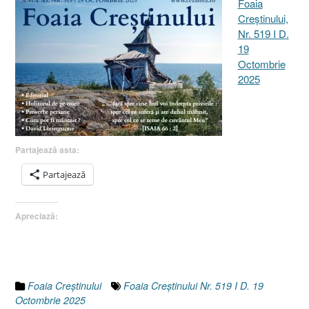
Foaia
Creştinului,
Nr. 519 I D.
19
Octombrie
2025
Partajează asta:
Partajează
Apreciază:
Foaia Creştinului
Foaia Creștinului Nr. 519 I D. 19
Octombrie 2025