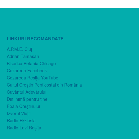
LINKURI RECOMANDATE
A.P.M.E. Cluj
Adrian Tămăşan
Biserica Betania Chicago
Cezareea Facebook
Cezareea Reşiţa YouTube
Cultul Creştin Penticostal din România
Cuvântul Adevărului
Din inimă pentru tine
Foaia Creştinului
Izvorul Vieţii
Radio Ekklesia
Radio Levi Reşiţa