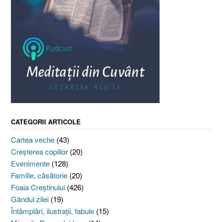
CATEGORII ARTICOLE
Cartea veche
(43)
Creşterea copiilor
(20)
Evenimente
(128)
Familie, căsătorie
(20)
Foaia Creştinului
(426)
Gândul zilei
(19)
Întâmplări, ilustraţii, fabule
(15)