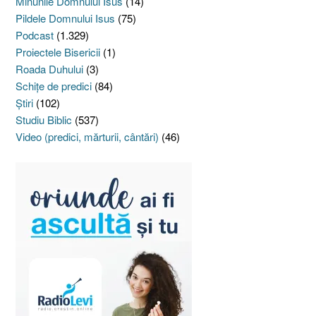
Minunile Domnului Isus
(14)
Pildele Domnului Isus
(75)
Podcast
(1.329)
Proiectele Bisericii
(1)
Roada Duhului
(3)
Schiţe de predici
(84)
Ştiri
(102)
Studiu Biblic
(537)
Video (predici, mărturii, cântări)
(46)