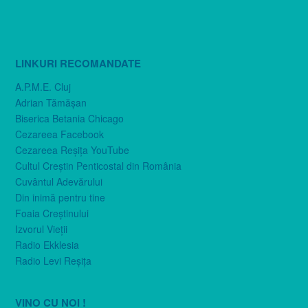
LINKURI RECOMANDATE
A.P.M.E. Cluj
Adrian Tămăşan
Biserica Betania Chicago
Cezareea Facebook
Cezareea Reşiţa YouTube
Cultul Creştin Penticostal din România
Cuvântul Adevărului
Din inimă pentru tine
Foaia Creştinului
Izvorul Vieţii
Radio Ekklesia
Radio Levi Reşiţa
VINO CU NOI !