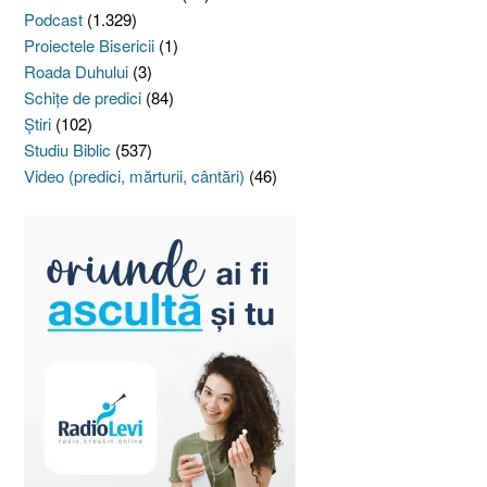
Podcast
(1.329)
Proiectele Bisericii
(1)
Roada Duhului
(3)
Schiţe de predici
(84)
Ştiri
(102)
Studiu Biblic
(537)
Video (predici, mărturii, cântări)
(46)