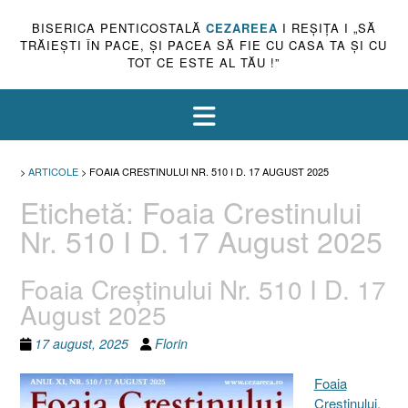
BISERICA PENTICOSTALĂ
CEZAREEA
I REŞIŢA I „SĂ
TRĂIEŞTI ÎN PACE, ŞI PACEA SĂ FIE CU CASA TA ŞI CU
TOT CE ESTE AL TĂU !”
>
ARTICOLE
>
FOAIA CRESTINULUI NR. 510 I D. 17 AUGUST 2025
Etichetă:
Foaia Crestinului
Nr. 510 I D. 17 August 2025
Foaia Creștinului Nr. 510 I D. 17
August 2025
17 august, 2025
Florin
Foaia
Creştinului,