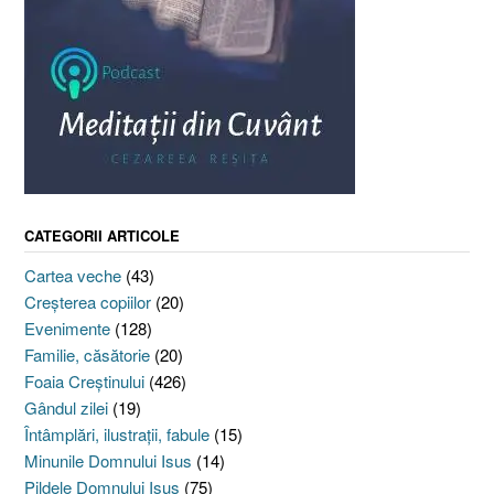
CATEGORII ARTICOLE
Cartea veche
(43)
Creşterea copiilor
(20)
Evenimente
(128)
Familie, căsătorie
(20)
Foaia Creştinului
(426)
Gândul zilei
(19)
Întâmplări, ilustraţii, fabule
(15)
Minunile Domnului Isus
(14)
Pildele Domnului Isus
(75)