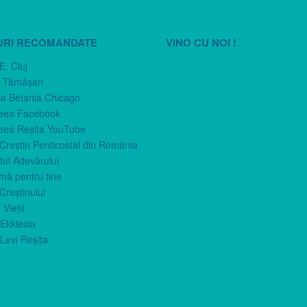
URI RECOMANDATE
VINO CU NOI !
E. Cluj
n Tămăşan
ca Betania Chicago
eea Facebook
eea Reşiţa YouTube
 Creştin Penticostal din România
ul Adevărului
imă pentru tine
Creştinului
 Vieţii
Ekklesia
Levi Reşiţa