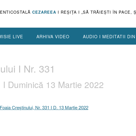
PENTICOSTALĂ
CEZAREEA
I REŞIŢA I „SĂ TRĂIEŞTI ÎN PACE, 
ISIE LIVE
ARHIVA VIDEO
AUDIO I MEDITATII DI
ului I Nr. 331
31 I Duminică 13 Martie 2022
Foaia Creştinului, Nr. 331 I D. 13 Martie 2022