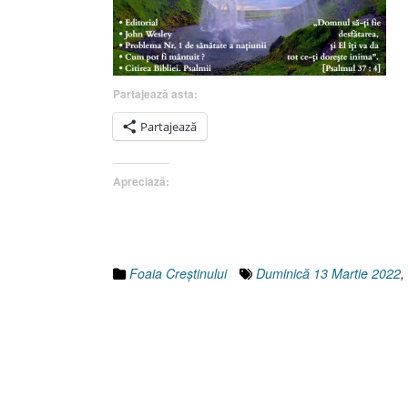
Partajează asta:
Partajează
Apreciază:
Foaia Creştinului
Duminică 13 Martie 2022
,