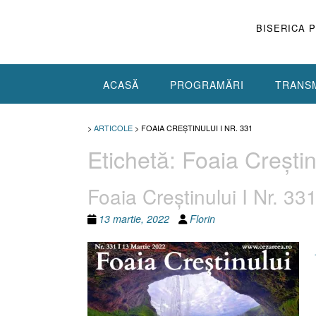
Skip
to
BISERICA 
content
ACASĂ
PROGRAMĂRI
TRANSM
>
ARTICOLE
>
FOAIA CREŞTINULUI I NR. 331
Etichetă:
Foaia Creştin
Foaia Creştinului I Nr. 3
13 martie, 2022
Florin