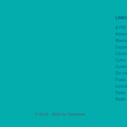
LINK
A.P.M.
Adria
Biseri
Cezar
Cezar
Cultul
Cuvânt
Din in
Foaia 
Izvorul
Radio 
Radio 
© 2012 - 2024 by Cezareea