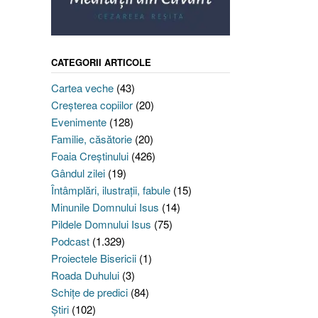
CATEGORII ARTICOLE
Cartea veche
(43)
Creşterea copiilor
(20)
Evenimente
(128)
Familie, căsătorie
(20)
Foaia Creştinului
(426)
Gândul zilei
(19)
Întâmplări, ilustraţii, fabule
(15)
Minunile Domnului Isus
(14)
Pildele Domnului Isus
(75)
Podcast
(1.329)
Proiectele Bisericii
(1)
Roada Duhului
(3)
Schiţe de predici
(84)
Ştiri
(102)