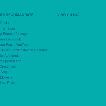
URI RECOMANDATE
VINO CU NOI !
E. Cluj
n Tămăşan
ca Betania Chicago
eea Facebook
eea Reşiţa YouTube
 Creştin Penticostal din România
ul Adevărului
imă pentru tine
Creştinului
 Vieţii
Ekklesia
Levi Reşiţa