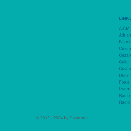
LINK
A.P.M.
Adria
Biseri
Cezar
Cezar
Cultul
Cuvânt
Din in
Foaia 
Izvorul
Radio 
Radio 
© 2012 - 2024 by Cezareea