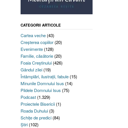
CATEGORII ARTICOLE
Cartea veche
(43)
Creşterea copiilor
(20)
Evenimente
(128)
Familie, căsătorie
(20)
Foaia Creştinului
(426)
Gândul zilei
(19)
Întâmplări, ilustraţii, fabule
(15)
Minunile Domnului Isus
(14)
Pildele Domnului Isus
(75)
Podcast
(1.329)
Proiectele Bisericii
(1)
Roada Duhului
(3)
Schiţe de predici
(84)
Ştiri
(102)