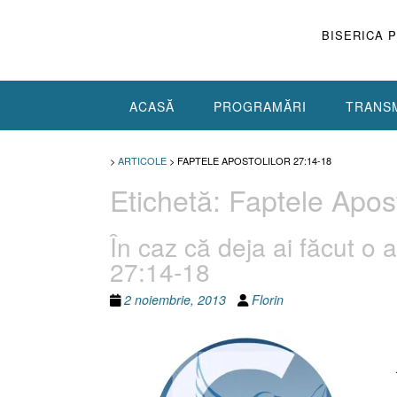
Skip
to
BISERICA 
content
ACASĂ
PROGRAMĂRI
TRANSM
>
ARTICOLE
>
FAPTELE APOSTOLILOR 27:14-18
Etichetă:
Faptele Apost
În caz că deja ai făcut o 
27:14-18
2 noiembrie, 2013
Florin