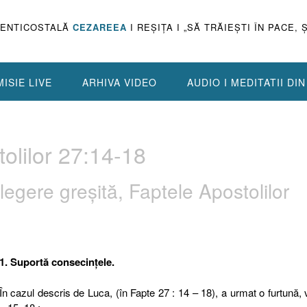
PENTICOSTALĂ
CEZAREEA
I REŞIŢA I „SĂ TRĂIEŞTI ÎN PACE, 
ISIE LIVE
ARHIVA VIDEO
AUDIO I MEDITATII DI
olilor 27:14-18
alegere greşită, Faptele Apostolilor
1. Suportă consecinţele.
În cazul descris de Luca, (în Fapte 27 : 14 – 18), a urmat o furtună, 