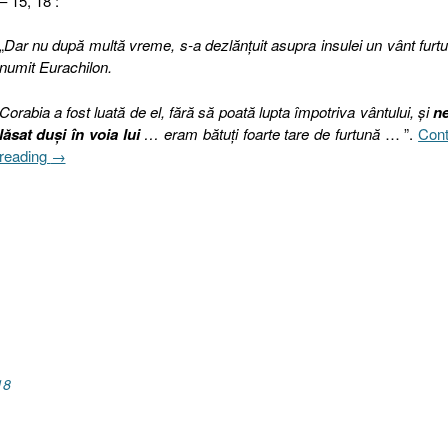
– 15, 18 :
„
Dar nu după multă vreme, s-a dezlănţuit asupra insulei un vânt furt
numit Eurachilon.
Corabia a fost luată de el, fără să poată lupta împotriva vântului, şi
n
lăsat duşi în voia lui
… eram bătuţi foarte tare de furtună
… ”.
Cont
„În
reading
→
caz
că
deja
ai
făcut
o
alegere
greşită,
Faptele
Apostolilor
18
27:14-
18”