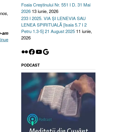
Foaia Creștinului Nr. 551 I D. 31 Mai
2026
13 iunie, 2026
unos,
233 I 2025. VIA ȘI LENEVIA SAU
LENEA SPIRITUALĂ [Isaia 5.7 I 2
Petru 1.3-5] 21 August 2025
11 iunie,
e-am
2026
inue
Flickr
Facebook
YouTube
Google
PODCAST