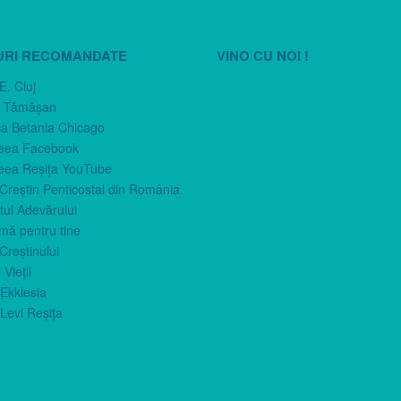
URI RECOMANDATE
VINO CU NOI !
E. Cluj
n Tămăşan
ca Betania Chicago
eea Facebook
eea Reşiţa YouTube
 Creştin Penticostal din România
ul Adevărului
imă pentru tine
Creştinului
 Vieţii
Ekklesia
Levi Reşiţa