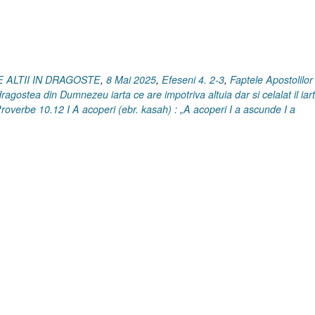
26.9-
11
I
Proverbe
10.12]
PE ALTII IN DRAGOSTE
,
8 Mai 2025
,
Efeseni 4. 2-3
,
Faptele Apostolilor
8
agostea din Dumnezeu iarta ce are impotriva altuia dar si celalat il iar
Mai
roverbe 10.12 I A acoperi (ebr. kasah) : „A acoperi I a ascunde I a
2025”