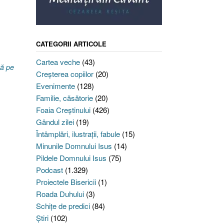
CATEGORII ARTICOLE
Cartea veche
(43)
tă pe
Creşterea copiilor
(20)
Evenimente
(128)
Familie, căsătorie
(20)
Foaia Creştinului
(426)
Gândul zilei
(19)
Întâmplări, ilustraţii, fabule
(15)
Minunile Domnului Isus
(14)
Pildele Domnului Isus
(75)
Podcast
(1.329)
Proiectele Bisericii
(1)
Roada Duhului
(3)
Schiţe de predici
(84)
Ştiri
(102)