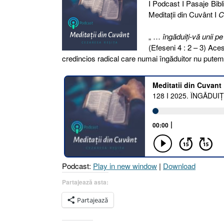
I Podcast I Pasaje Bibli
Meditaţii din Cuvânt I
C
„ …
îngăduiţi-vă unii pe 
(Efeseni 4 : 2 – 3) Ace
credincios radical care numai îngăduitor nu pute
Podcast:
Play in new window
|
Download
Partajează asta:
Partajează