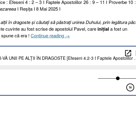
ce : Efeseni 4 : 2 – 3 I Faptele Apostolilor 26 : 9 – 11 I Proverbe 10 :
ezareea
I Reşiţa I 8 Mai 2025 I
alţii în dragoste şi căutaţi să păstraţi unirea Duhului, prin legătura păci
ste cuvinte au fost scrise de apostolul Pavel, care
inițial
a fost un
„128
m spune că era !
Continue reading
→
I
2025.
ÎNGĂDUIȚI-
VĂ
UNII
PE
ALȚII
ÎN
DRAGOSTE
[Efeseni
4.2-
3
I
Faptele
Apostolilor