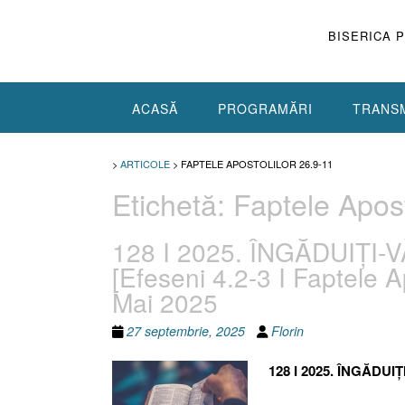
Skip
to
BISERICA 
content
ACASĂ
PROGRAMĂRI
TRANSM
>
ARTICOLE
>
FAPTELE APOSTOLILOR 26.9-11
Etichetă:
Faptele Apost
128 I 2025. ÎNGĂDUIȚI-
[Efeseni 4.2-3 I Faptele A
Mai 2025
27 septembrie, 2025
Florin
128 I 2025. ÎNGĂDUIȚ