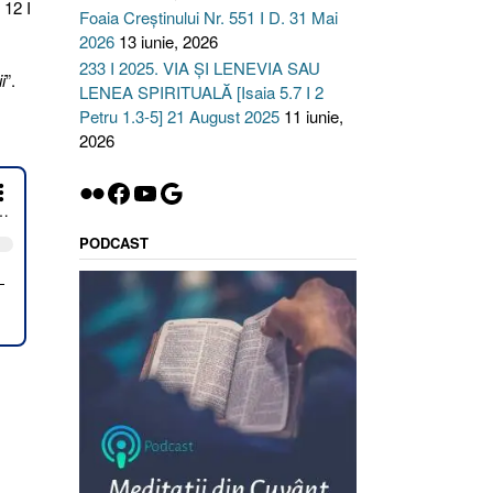
 12 I
Foaia Creștinului Nr. 551 I D. 31 Mai
2026
13 iunie, 2026
233 I 2025. VIA ȘI LENEVIA SAU
i
”.
LENEA SPIRITUALĂ [Isaia 5.7 I 2
Petru 1.3-5] 21 August 2025
11 iunie,
2026
Flickr
Facebook
YouTube
Google
PODCAST