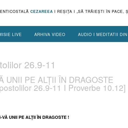
PENTICOSTALĂ
CEZAREEA
I REŞIŢA I „SĂ TRĂIEŞTI ÎN PACE, 
ISIE LIVE
ARHIVA VIDEO
AUDIO I MEDITATII DI
olilor 26.9-11
VĂ UNII PE ALȚII ÎN DRAGOSTE
postolilor 26.9-11 I Proverbe 10.12]
I-VĂ UNII PE ALȚII ÎN DRAGOSTE !