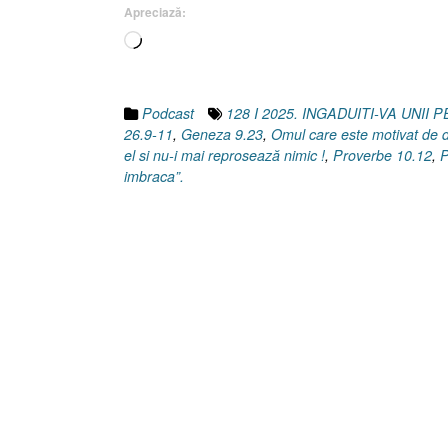
Apreciază:
Încarc...
Podcast
128 I 2025. INGADUITI-VA UNII 
26.9-11
,
Geneza 9.23
,
Omul care este motivat de dr
el si nu-i mai reprosează nimic !
,
Proverbe 10.12
,
P
imbraca”.