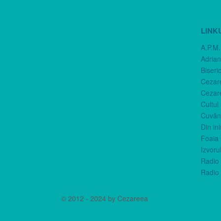
LINK
A.P.M.
Adria
Biseri
Cezar
Cezar
Cultul
Cuvânt
Din in
Foaia 
Izvorul
Radio 
Radio 
© 2012 - 2024 by Cezareea