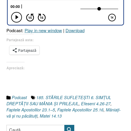
SAU
MÂNIA
ȘI
PRILEJUL
Podcast:
Play in new window
|
Download
[Efeseni
4.26-
Partajează asta:
27]”
Partajează
Apreciază:
Podcast
185. STĂRILE SUFLETEȘTI 6. SIMȚUL
DREPTĂȚII SAU MÂNIA ȘI PRILEJUL
,
Efeseni 4.26-27
,
Faptele Apostolilor 23.1–5
,
Faptele Apostolilor 25.16
,
Mâniaţi-
vă şi nu păcătuiţi
,
Matei 14.13