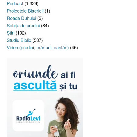
Podcast
(1.329)
Proiectele Bisericii
(1)
Roada Duhului
(3)
Schiţe de predici
(84)
Ştiri
(102)
Studiu Biblic
(537)
Video (predici, mărturii, cântări)
(46)