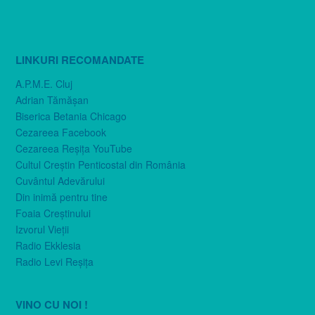
LINKURI RECOMANDATE
A.P.M.E. Cluj
Adrian Tămăşan
Biserica Betania Chicago
Cezareea Facebook
Cezareea Reşiţa YouTube
Cultul Creştin Penticostal din România
Cuvântul Adevărului
Din inimă pentru tine
Foaia Creştinului
Izvorul Vieţii
Radio Ekklesia
Radio Levi Reşiţa
VINO CU NOI !