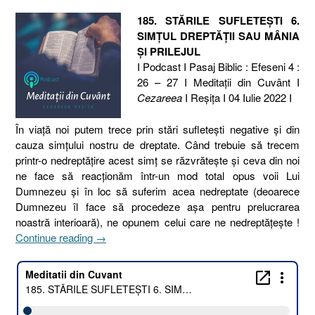
185. STĂRILE SUFLETEȘTI 6.
SIMȚUL DREPTĂȚII SAU MÂNIA
ȘI PRILEJUL
I Podcast I Pasaj Biblic : Efeseni 4 :
26 – 27 I Meditaţii din Cuvânt I
Cezareea
I Reşiţa I 04 Iulie 2022 I
În viață noi putem trece prin stări sufletești negative și din
cauza simțului nostru de dreptate. Când trebuie să trecem
printr-o nedreptățire acest simț se răzvrătește și ceva din noi
ne face să reacționăm într-un mod total opus voii Lui
Dumnezeu și în loc să suferim acea nedreptate (deoarece
Dumnezeu îl face să procedeze așa pentru prelucrarea
noastră interioară), ne opunem celui care ne nedreptățește !
„185.
Continue reading
→
STĂRILE
SUFLETEȘTI
6.
SIMȚUL
DREPTĂȚII