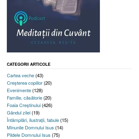
CATEGORII ARTICOLE
Cartea veche
(43)
Creşterea copiilor
(20)
Evenimente
(128)
Familie, căsătorie
(20)
Foaia Creştinului
(426)
Gândul zilei
(19)
Întâmplări, ilustraţii, fabule
(15)
Minunile Domnului Isus
(14)
Pildele Domnului Isus
(75)