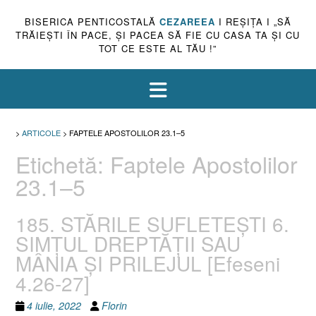
BISERICA PENTICOSTALĂ
CEZAREEA
I REŞIŢA I „SĂ
TRĂIEŞTI ÎN PACE, ŞI PACEA SĂ FIE CU CASA TA ŞI CU
TOT CE ESTE AL TĂU !”
>
ARTICOLE
>
FAPTELE APOSTOLILOR 23.1–5
Etichetă:
Faptele Apostolilor
23.1–5
185. STĂRILE SUFLETEȘTI 6.
SIMȚUL DREPTĂȚII SAU
MÂNIA ȘI PRILEJUL [Efeseni
4.26-27]
4 iulie, 2022
Florin