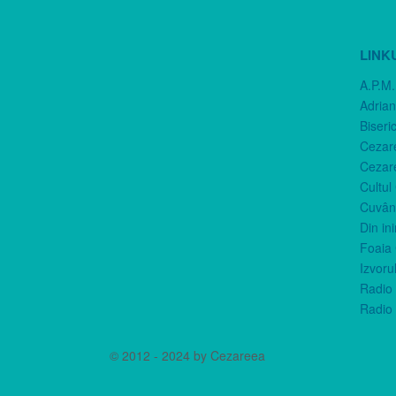
LINK
A.P.M.
Adria
Biseri
Cezar
Cezar
Cultul
Cuvânt
Din in
Foaia 
Izvorul
Radio 
Radio 
© 2012 - 2024 by Cezareea