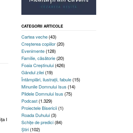
CATEGORII ARTICOLE
Cartea veche
(43)
Creşterea copiilor
(20)
Evenimente
(128)
Familie, căsătorie
(20)
Foaia Creştinului
(426)
Gândul zilei
(19)
Întâmplări, ilustraţii, fabule
(15)
Minunile Domnului Isus
(14)
Pildele Domnului Isus
(75)
Podcast
(1.329)
Proiectele Bisericii
(1)
Roada Duhului
(3)
ţa I
Schiţe de predici
(84)
Ştiri
(102)