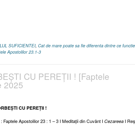
OLUL SUFICIENTEI
,
Cat de mare poate sa fie diferenta dintre ce functie
ele Apostolilor 23.1-3
EȘTI CU PEREȚII ! [Faptele
ie 2025
ORBEȘTI CU PEREȚII !
 : Faptele Apostolilor 23 : 1 – 3 I Meditaţii din Cuvânt I
Cezareea
I Reşi