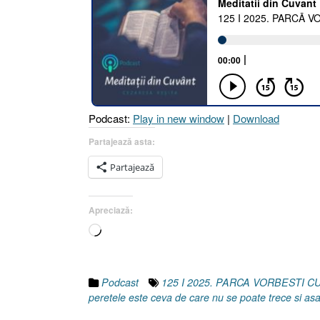
PARCĂ
VORBEȘTI
CU
PEREȚII
[Faptele
Apostolilor
23.1-
Podcast:
Play in new window
|
Download
3
I
Partajează asta:
Exodul
Partajează
22.28]
5
Mai
Apreciază:
2025”
Încarc...
Podcast
125 I 2025. PARCA VORBESTI C
peretele este ceva de care nu se poate trece si asa 