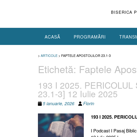
Skip
to
BISERICA 
content
ACASĂ
PROGRAMĂRI
TRANSM
>
ARTICOLE
>
FAPTELE APOSTOLILOR 23.1-3
Etichetă:
Faptele Apost
193 I 2025. PERICOLUL S
23.1-3] 12 Iulie 2025
5 ianuarie, 2026
Florin
193 I 2025. PERICOL
I Podcast I Pasaj Biblic