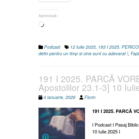
Apreciază:
Încarc...
Podcast
12 Iulie 2025
,
193 I 2025. PERIC
detin pentru un timp si cine sunt cu adevarat !
,
Fapt
191 I 2025. PARCĂ VORB
Apostolilor 23.1-3] 10 Iul
4 ianuarie, 2026
Florin
191 I 2025. PARCĂ V
I Podcast I Pasaj Biblic
10 Iulie 2025 I