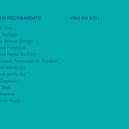
URI RECOMANDATE
VINO CU NOI !
E. Cluj
n Tămăşan
ca Betania Chicago
eea Facebook
eea Reşiţa YouTube
 Creştin Penticostal din România
ul Adevărului
imă pentru tine
Creştinului
 Vieţii
Ekklesia
Levi Reşiţa