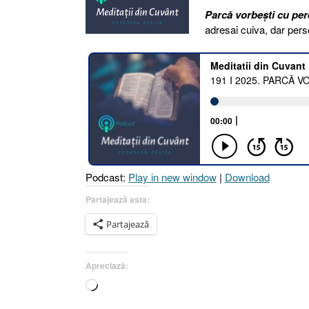
Parcă vorbești cu pere
adresai cuiva, dar pers
Podcast:
Play in new window
|
Download
Partajează asta:
Partajează
Apreciază:
Încarc...