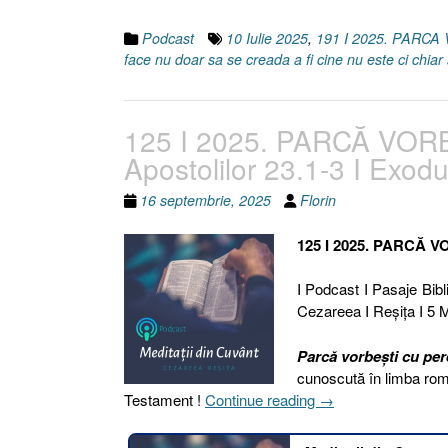
Podcast
10 Iulie 2025
,
191 I 2025. PARCA
face nu doar sa se creada a fi cine nu este ci chi
125 I 2025. PARCĂ VORB
Apostolilor 23.1-3 I Exod
16 septembrie, 2025
Florin
125 I 2025. PARCĂ V
I Podcast I Pasaje Bibli
Cezareea I Reşiţa I 5 M
Parcă vorbești cu pere
cunoscută în limba româ
„125
Testament !
Continue reading
→
I
2025.