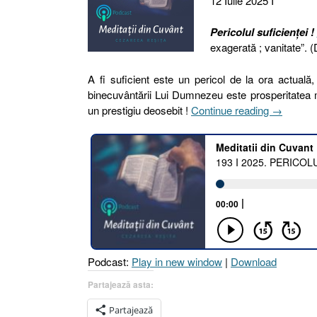
12 Iulie 2025 I
Pericolul suficienței !
exagerată ; vanitate”. 
A fi suficient este un pericol de la ora actual
binecuvântării Lui Dumnezeu este prosperitatea ma
„193
un prestigiu deosebit !
Continue reading
→
I
2025.
PERICO
SUFICIE
!
[Faptele
Apostolilo
23.1-
3]
Podcast:
Play in new window
|
Download
12
Iulie
Partajează asta:
2025”
Partajează