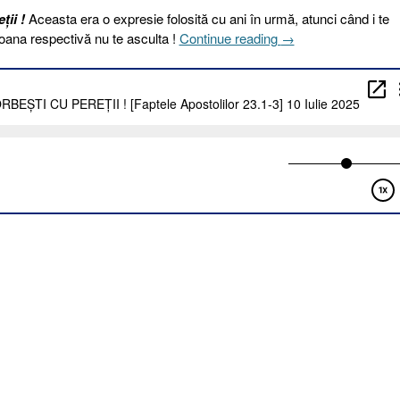
ții !
Aceasta era o expresie folosită cu ani în urmă, atunci când i te
„191
oana respectivă nu te asculta !
Continue reading
→
I
2025.
PARCĂ
VORBEȘTI
CU
PEREȚII
!
[Faptele
Apostolilor
23.1-
3]
10
Iulie
2025”