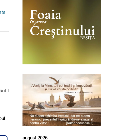
ate
ânt I
oul
august 2026