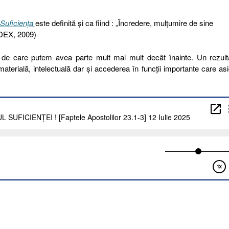
Suficiența
este definită și ca fiind : „Încredere, mulțumire de sine
(DEX, 2009)
ă, de care putem avea parte mult mai mult decât înainte. Un rezult
terială, intelectuală dar și accederea în funcții importante care as
LUL
NȚEI
r