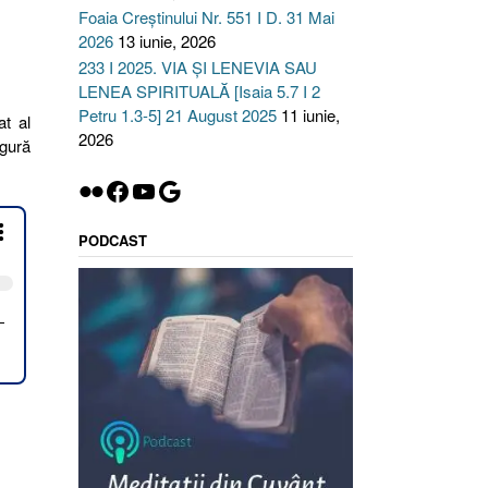
Foaia Creștinului Nr. 551 I D. 31 Mai
2026
13 iunie, 2026
233 I 2025. VIA ȘI LENEVIA SAU
LENEA SPIRITUALĂ [Isaia 5.7 I 2
Petru 1.3-5] 21 August 2025
11 iunie,
at al
2026
igură
Flickr
Facebook
YouTube
Google
PODCAST