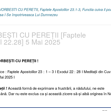
 VORBESTI CU PERETII
,
Faptele Apostolilor 23.1-3
,
Functia cuiva il po
ar sa I Se împotriveasca Lui Dumnezeu
EȘTI CU PEREȚII [Faptele
ul 22.28] 5 Mai 2025
ORBEȘTI CU PEREȚII !
ce : Faptele Apostolilor 23 : 1 – 3 I Exodul 22 : 28 I Meditaţii din Cuv
ai 2025 I
ții !
Această formă de exprimare a frustrării, a nădufului, ne este
nă. Dar nu este exclus ca și această zicere să-și aibă originea în N