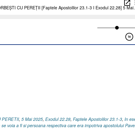
U PERETII
,
5 Mai 2025
,
Exodul 22.28
,
Faptele Apostolilor 23.1-3
,
In es
se voia a fi si persoana respectiva care era impotriva apostolului Pavel