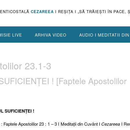
PENTICOSTALĂ
CEZAREEA
I REŞIŢA I „SĂ TRĂIEŞTI ÎN PACE, 
ISIE LIVE
ARHIVA VIDEO
AUDIO I MEDITATII DI
olilor 23.1-3
UFICIENȚEI ! [Faptele Apostolilor
UL SUFICIENȚEI !
 : Faptele Apostolilor 23 : 1 – 3 I Meditaţii din Cuvânt I
Cezareea
I Reş