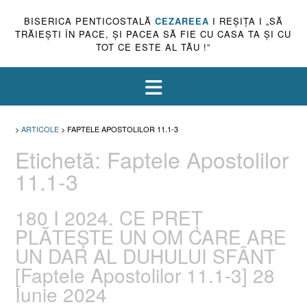
BISERICA PENTICOSTALĂ
CEZAREEA
I REŞIŢA I „SĂ
TRĂIEŞTI ÎN PACE, ŞI PACEA SĂ FIE CU CASA TA ŞI CU
TOT CE ESTE AL TĂU !”
>
ARTICOLE
>
FAPTELE APOSTOLILOR 11.1-3
Etichetă:
Faptele Apostolilor
11.1-3
180 I 2024. CE PREȚ
PLĂTEȘTE UN OM CARE ARE
UN DAR AL DUHULUI SFÂNT
[Faptele Apostolilor 11.1-3] 28
Iunie 2024