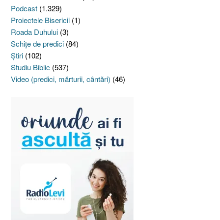
Podcast
(1.329)
Proiectele Bisericii
(1)
Roada Duhului
(3)
Schiţe de predici
(84)
Ştiri
(102)
Studiu Biblic
(537)
Video (predici, mărturii, cântări)
(46)