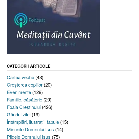
CATEGORII ARTICOLE
Cartea veche
(43)
Creşterea copiilor
(20)
Evenimente
(128)
Familie, căsătorie
(20)
Foaia Creştinului
(426)
Gândul zilei
(19)
Întâmplări, ilustraţii, fabule
(15)
Minunile Domnului Isus
(14)
Pildele Domnului Isus
(75)