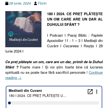
28 iunie, 2024
Florin
180 I 2024. CE PREȚ PLĂTEȘTE
UN OM CARE ARE UN DAR AL
DUHULUI SFÂNT ?
I Podcast I Pasaj Biblic : Faptele
Apostolilor 11 : 1 – 3 I Meditaţii din
Cuvânt I
Cezareea
I Reşiţa I 28
Iunie 2024 I
Ce preț plătește un om, care are un dar, primit de la Duhul
Sfânt ?
Foarte mare ! Și noi știm foarte bine că lucrarea
spirituală nu se poate face fără sacrificii personale !
Continue
„180
reading
→
I
2024.
CE
PREȚ
PLĂTEȘTE