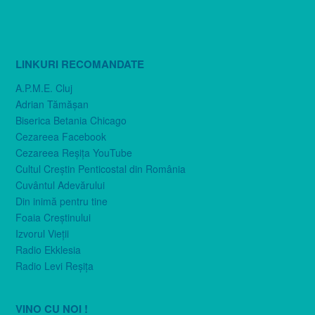
LINKURI RECOMANDATE
A.P.M.E. Cluj
Adrian Tămăşan
Biserica Betania Chicago
Cezareea Facebook
Cezareea Reşiţa YouTube
Cultul Creştin Penticostal din România
Cuvântul Adevărului
Din inimă pentru tine
Foaia Creştinului
Izvorul Vieţii
Radio Ekklesia
Radio Levi Reşiţa
VINO CU NOI !