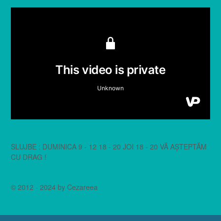
SLUJBE : DUMINICA 9 - 12 18 - 20 JOI 18 - 20 VĂ AȘTEPTĂM
CU DRAG !
© 2012 - 2024 by Cezareea