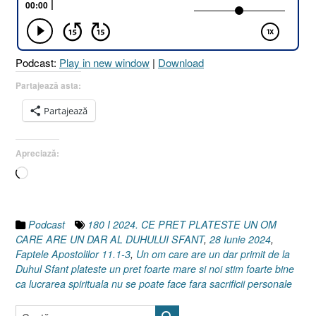
UN
OM
CARE
ARE
Podcast:
Play in new window
|
Download
UN
DAR
Partajează asta:
AL
Partajează
DUHULUI
SFÂNT
[Faptele
Apreciază:
Apostolilor
Încarc...
11.1-
3]
28
Iunie
Podcast
180 I 2024. CE PRET PLATESTE UN OM
2024”
CARE ARE UN DAR AL DUHULUI SFANT
,
28 Iunie 2024
,
Faptele Apostolilor 11.1-3
,
Un om care are un dar primit de la
Duhul Sfant plateste un pret foarte mare si noi stim foarte bine
ca lucrarea spirituala nu se poate face fara sacrificii personale