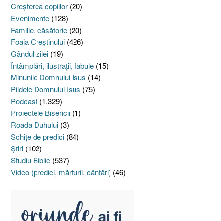
Creşterea copiilor
(20)
Evenimente
(128)
Familie, căsătorie
(20)
Foaia Creştinului
(426)
Gândul zilei
(19)
Întâmplări, ilustraţii, fabule
(15)
Minunile Domnului Isus
(14)
Pildele Domnului Isus
(75)
Podcast
(1.329)
Proiectele Bisericii
(1)
Roada Duhului
(3)
Schiţe de predici
(84)
Ştiri
(102)
Studiu Biblic
(537)
Video (predici, mărturii, cântări)
(46)