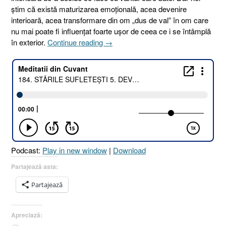
știm că există maturizarea emoțională, acea devenire
interioară, acea transformare din om „dus de val” în om care
nu mai poate fi influențat foarte ușor de ceea ce i se întâmplă
„184.
în exterior.
Continue reading
→
STĂRILE
SUFLETEȘTI
5.
DEVENIREA
SAU
MATURIZAREA
EMOȚIONALĂ
ȘI
SPIRITUALĂ
Podcast:
Play in new window
|
Download
[Faptele
Apostolilor
Partajează asta:
15.1–
Partajează
2
I
Fapte
Apreciază:
23.2–