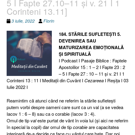
5 I Fapte 27.10–11 și v. 21 I 1
Corinteni 13.11]
3 iulie, 2022
Florin
184. STĂRILE SUFLETEȘTI 5.
DEVENIREA SAU
MATURIZAREA EMOȚIONALĂ
ȘI SPIRITUALĂ
I Podcast I Pasaje Biblice : Faptele
Apostolilor 15 : 1 – 2 I Fapte 23 : 2
– 5 I Fapte 27 : 10 – 11 și v. 21 I 1
Corinteni 13 : 11 I Meditaţii din Cuvânt I
Cezareea
I Reşiţa I 03
Iulie 2022 I
Reamintim că atunci când ne referim la stările sufletești
putem vorbi despre oameni care sunt ca un val (a se vedea
Iacov 1 : 6 – 8) sau ca o corabie (Iacov 3 : 4).
Omul de tip
val
este purtat de vânt în voia lui (și aici ne referim
în special la copil) dar omul de tip
corabie
are capacitatea
interioară de-a decide ce face cu
vântul
care bate. Dar noi