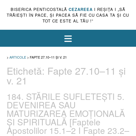
BISERICA PENTICOSTALĂ
CEZAREEA
I REŞIŢA I „SĂ
TRĂIEŞTI ÎN PACE, ŞI PACEA SĂ FIE CU CASA TA ŞI CU
TOT CE ESTE AL TĂU !”
>
ARTICOLE
>
FAPTE 27.10–11 ȘI V. 21
Etichetă:
Fapte 27.10–11 și
v. 21
184. STĂRILE SUFLETEȘTI 5.
DEVENIREA SAU
MATURIZAREA EMOȚIONALĂ
ȘI SPIRITUALĂ [Faptele
Apostolilor 15.1–2 I Fapte 23.2–