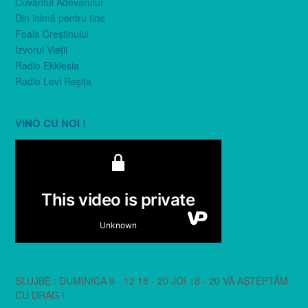
Cuvântul Adevărului
Din inimă pentru tine
Foaia Creştinului
Izvorul Vieţii
Radio Ekklesia
Radio Levi Reşiţa
VINO CU NOI !
SLUJBE : DUMINICA 9 - 12 18 - 20 JOI 18 - 20 VĂ AȘTEPTĂM
CU DRAG !