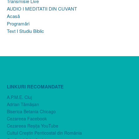
Transmisie Live
AUDIO I MEDITATII DIN CUVANT
Acasă
Programări
Text I Studiu Biblic
LINKURI RECOMANDATE
A.P.M.E. Cluj
Adrian Tămăşan
Biserica Betania Chicago
Cezareea Facebook
Cezareea Reşiţa YouTube
Cultul Creştin Penticostal din România