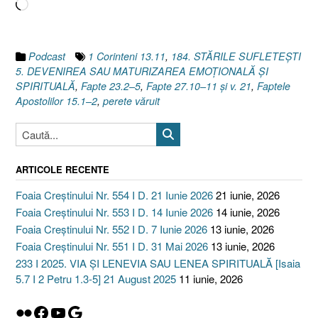
Încarc...
5
I
Fapte
27.10–
Podcast
1 Corinteni 13.11
,
184. STĂRILE SUFLETEȘTI
11
5. DEVENIREA SAU MATURIZAREA EMOȚIONALĂ ȘI
și
SPIRITUALĂ
,
Fapte 23.2–5
,
Fapte 27.10–11 și v. 21
,
Faptele
v.
Apostolilor 15.1–2
,
perete văruit
21
I
1
Corinteni
ARTICOLE RECENTE
13.11]”
Foaia Creștinului Nr. 554 I D. 21 Iunie 2026
21 iunie, 2026
Foaia Creștinului Nr. 553 I D. 14 Iunie 2026
14 iunie, 2026
Foaia Creștinului Nr. 552 I D. 7 Iunie 2026
13 iunie, 2026
Foaia Creștinului Nr. 551 I D. 31 Mai 2026
13 iunie, 2026
233 I 2025. VIA ȘI LENEVIA SAU LENEA SPIRITUALĂ [Isaia
5.7 I 2 Petru 1.3-5] 21 August 2025
11 iunie, 2026
Flickr
Facebook
YouTube
Google