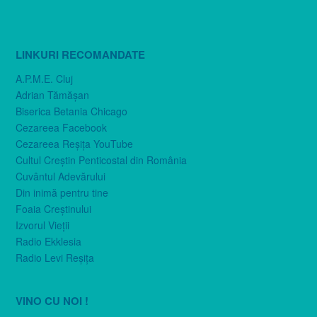
LINKURI RECOMANDATE
A.P.M.E. Cluj
Adrian Tămăşan
Biserica Betania Chicago
Cezareea Facebook
Cezareea Reşiţa YouTube
Cultul Creştin Penticostal din România
Cuvântul Adevărului
Din inimă pentru tine
Foaia Creştinului
Izvorul Vieţii
Radio Ekklesia
Radio Levi Reşiţa
VINO CU NOI !