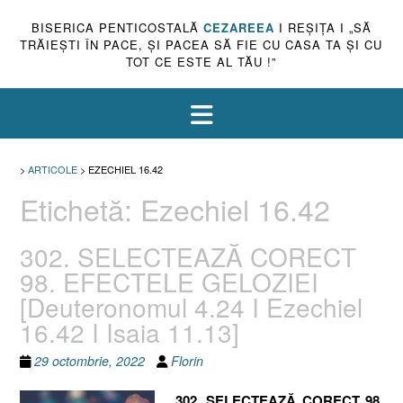
BISERICA PENTICOSTALĂ
CEZAREEA
I REŞIŢA I „SĂ
TRĂIEŞTI ÎN PACE, ŞI PACEA SĂ FIE CU CASA TA ŞI CU
TOT CE ESTE AL TĂU !”
>
ARTICOLE
>
EZECHIEL 16.42
Etichetă:
Ezechiel 16.42
302. SELECTEAZĂ CORECT
98. EFECTELE GELOZIEI
[Deuteronomul 4.24 I Ezechiel
16.42 I Isaia 11.13]
29 octombrie, 2022
Florin
302. SELECTEAZĂ CORECT 98.