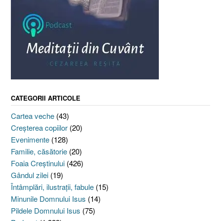
CATEGORII ARTICOLE
Cartea veche
(43)
Creşterea copiilor
(20)
Evenimente
(128)
Familie, căsătorie
(20)
Foaia Creştinului
(426)
Gândul zilei
(19)
Întâmplări, ilustraţii, fabule
(15)
Minunile Domnului Isus
(14)
Pildele Domnului Isus
(75)