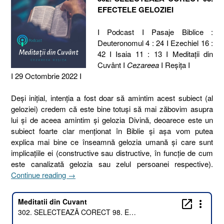
EFECTELE GELOZIEI
I Podcast I Pasaje Biblice :
Deuteronomul 4 : 24 I Ezechiel 16 :
42 I Isaia 11 : 13 I Meditaţii din
Cuvânt I
Cezareea
I Reşiţa I
I 29 Octombrie 2022 I
Deși inițial, intenția a fost doar să amintim acest subiect (al
geloziei) credem că este bine totuși să mai zăbovim asupra
lui și de aceea amintim și gelozia Divină, deoarece este un
subiect foarte clar menționat în Biblie și așa vom putea
explica mai bine ce înseamnă gelozia umană și care sunt
implicațiile ei (constructive sau distructive, în funcție de cum
este canalizată gelozia sau zelul persoanei respective).
„302.
Continue reading
→
SELECTEAZĂ
CORECT
98.
EFECTELE