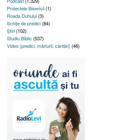
Podcast
(1.329)
Proiectele Bisericii
(1)
Roada Duhului
(3)
Schiţe de predici
(84)
Ştiri
(102)
Studiu Biblic
(537)
Video (predici, mărturii, cântări)
(46)