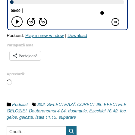
GELOZIEI
[Deuteronomul
4.24
I
Ezechiel
Podcast:
Play in new window
|
Download
16.42
I
Partajează asta:
Isaia
Partajează
11.13]”
Apreciază:
Încarc...
Podcast
302. SELECTEAZĂ CORECT 98. EFECTELE
GELOZIEI
,
Deuteronomul 4.24
,
dusmanie
,
Ezechiel 16.42
,
foc
,
gelos
,
gelozia
,
Isaia 11.13
,
suparare