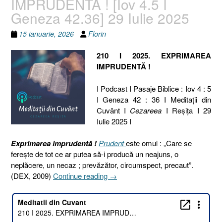
IMPRUDENTĂ ! [Iov 4.5 I
Geneza 42.36] 29 Iulie 2025
15 ianuarie, 2026
Florin
210 I 2025. EXPRIMAREA
IMPRUDENTĂ !
I Podcast I Pasaje Biblice : Iov 4 : 5
I Geneza 42 : 36 I Meditaţii din
Cuvânt I
Cezareea
I Reşiţa I 29
Iulie 2025 I
Exprimarea imprudentă !
Prudent
este omul : „Care se
ferește de tot ce ar putea să-i producă un neajuns, o
neplăcere, un necaz ; prevăzător, circumspect, precaut”.
„210
(DEX, 2009)
Continue reading
→
I
2025.
EXPRIMAREA
IMPRUDENTĂ