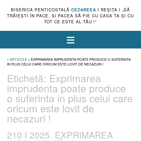
BISERICA PENTICOSTALĂ
CEZAREEA
I REŞIŢA I „SĂ
TRĂIEŞTI ÎN PACE, ŞI PACEA SĂ FIE CU CASA TA ŞI CU
TOT CE ESTE AL TĂU !”
>
ARTICOLE
>
EXPRIMAREA IMPRUDENTA POATE PRODUCE O SUFERINTA
IN PLUS CELUI CARE ORICUM ESTE LOVIT DE NECAZURI !
Etichetă:
Exprimarea
imprudenta poate produce
o suferinta in plus celui care
oricum este lovit de
necazuri !
210 I 2025. EXPRIMAREA