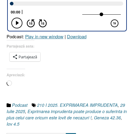
!
[Iov
4.5
I
Geneza
Podcast:
Play in new window
|
Download
42.36]
29
Partajează asta:
Iulie
Partajează
2025”
Apreciază:
Încarc...
Podcast
210 I 2025. EXPRIMAREA IMPRUDENTA
,
29
Iulie 2025
,
Exprimarea imprudenta poate produce o suferinta in
plus celui care oricum este lovit de necazuri !
,
Geneza 42.36
,
Iov 4.5