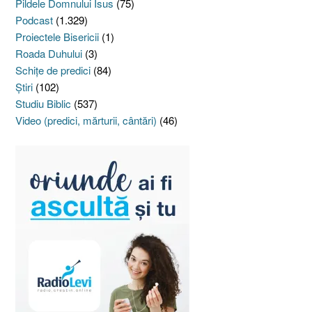
Pildele Domnului Isus
(75)
Podcast
(1.329)
Proiectele Bisericii
(1)
Roada Duhului
(3)
Schiţe de predici
(84)
Ştiri
(102)
Studiu Biblic
(537)
Video (predici, mărturii, cântări)
(46)