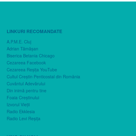
LINKURI RECOMANDATE
A.P.M.E. Cluj
Adrian Tămăşan
Biserica Betania Chicago
Cezareea Facebook
Cezareea Reşiţa YouTube
Cultul Creştin Penticostal din România
Cuvântul Adevărului
Din inimă pentru tine
Foaia Creştinului
Izvorul Vieţii
Radio Ekklesia
Radio Levi Reşiţa