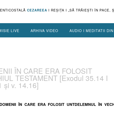
PENTICOSTALĂ
CEZAREEA
I REŞIŢA I „SĂ TRĂIEŞTI ÎN PACE, 
ISIE LIVE
ARHIVA VIDEO
AUDIO I MEDITATII DI
ENII ÎN CARE ERA FOLOSIT
UL TESTAMENT [Exodul 35.14 I
 și v. 14.16]
E DOMENII ÎN CARE ERA FOLOSIT UNTDELEMNUL ÎN VEC