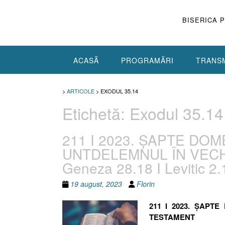
Skip
to
BISERICA 
content
ACASĂ
PROGRAMĂRI
TRANSM
>
ARTICOLE
>
EXODUL 35.14
Etichetă:
Exodul 35.14
211 I 2023. ȘAPTE DOM
UNTDELEMNUL ÎN VECHI
Geneza 28.18 I Levitic 2.1
19 august, 2023
Florin
211 I 2023. ȘAPT
TESTAMENT