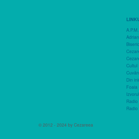
LINK
A.P.M.
Adria
Biseri
Cezar
Cezar
Cultul
Cuvânt
Din in
Foaia 
Izvorul
Radio 
Radio 
© 2012 - 2024 by Cezareea