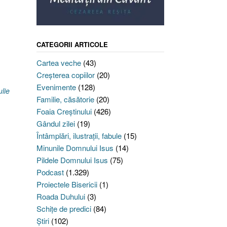
CATEGORII ARTICOLE
Cartea veche
(43)
Creşterea copiilor
(20)
Evenimente
(128)
ulie
Familie, căsătorie
(20)
Foaia Creştinului
(426)
Gândul zilei
(19)
Întâmplări, ilustraţii, fabule
(15)
Minunile Domnului Isus
(14)
Pildele Domnului Isus
(75)
Podcast
(1.329)
Proiectele Bisericii
(1)
Roada Duhului
(3)
Schiţe de predici
(84)
Ştiri
(102)