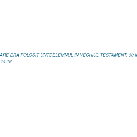
[Exodul
35.14
I
Geneza
28.18
I
Levitic
2.1
N CARE ERA FOLOSIT UNTDELEMNUL IN VECHIUL TESTAMENT
,
30 I
și
. 14.16
v.
14.16]”