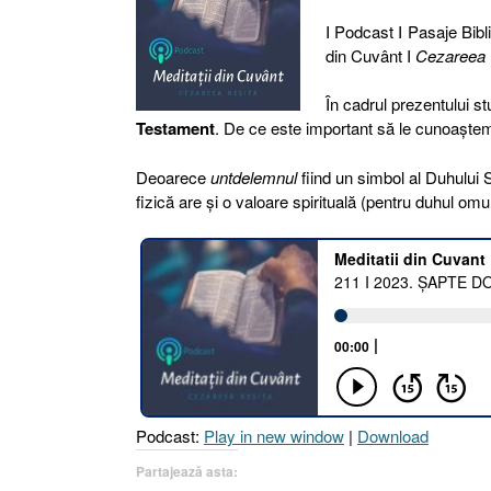
I Podcast I Pasaje Bibli
din Cuvânt I
Cezareea
În cadrul prezentului s
Testament
. De ce este important să le cunoaște
Deoarece
untdelemnul
fiind un simbol al Duhului S
fizică are și o valoare spirituală (pentru duhul omu
Podcast:
Play in new window
|
Download
Partajează asta: