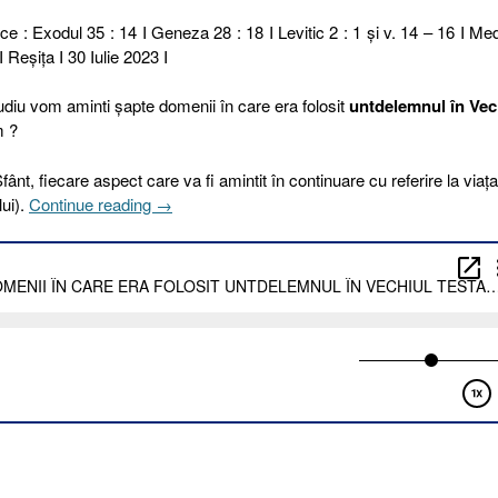
ce : Exodul 35 : 14 I Geneza 28 : 18 I Levitic 2 : 1 și v. 14 – 16 I Medi
I Reşiţa I 30 Iulie 2023 I
tudiu vom aminti șapte domenii în care era folosit
untdelemnul
în Vec
m ?
fânt, fiecare aspect care va fi amintit în continuare cu referire la viața
„211
lui).
Continue reading
→
I
2023.
ȘAPTE
DOMENII
ÎN
CARE
ERA
FOLOSIT
UNTDELEMNUL
ÎN
VECHIUL
TESTAMENT