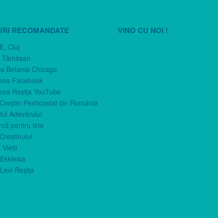
URI RECOMANDATE
VINO CU NOI !
E. Cluj
n Tămăşan
ca Betania Chicago
eea Facebook
eea Reşiţa YouTube
 Creştin Penticostal din România
ul Adevărului
imă pentru tine
Creştinului
 Vieţii
Ekklesia
Levi Reşiţa