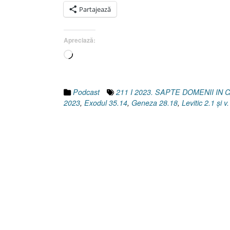
Partajează
Apreciază:
Încarc...
Podcast
211 I 2023. SAPTE DOMENII I
2023
,
Exodul 35.14
,
Geneza 28.18
,
Levitic 2.1 și v