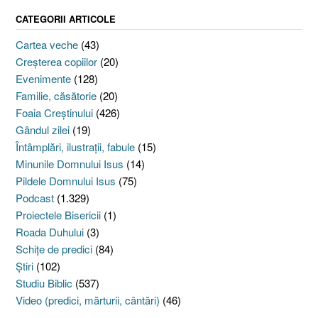
CATEGORII ARTICOLE
Cartea veche
(43)
Creşterea copiilor
(20)
Evenimente
(128)
Familie, căsătorie
(20)
Foaia Creştinului
(426)
Gândul zilei
(19)
Întâmplări, ilustraţii, fabule
(15)
Minunile Domnului Isus
(14)
Pildele Domnului Isus
(75)
Podcast
(1.329)
Proiectele Bisericii
(1)
Roada Duhului
(3)
Schiţe de predici
(84)
Ştiri
(102)
Studiu Biblic
(537)
Video (predici, mărturii, cântări)
(46)