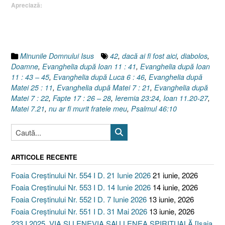
Apreciază:
…
!
Învierea
lui
Lazăr
Minunile Domnului Isus
42
,
dacă ai fi fost aici
,
diabolos
,
(Ioan
Doamne
,
Evanghelia după Ioan 11 : 41
,
Evanghelia după Ioan
11.20-
11 : 43 – 45
,
Evanghelia după Luca 6 : 46
,
Evanghelia după
27)”
Matei 25 : 11
,
Evanghelia după Matei 7 : 21
,
Evanghelia după
Matei 7 : 22
,
Fapte 17 : 26 – 28
,
Ieremia 23:24
,
Ioan 11.20-27
,
Matei 7.21
,
nu ar fi murit fratele meu
,
Psalmul 46:10
ARTICOLE RECENTE
Foaia Creștinului Nr. 554 I D. 21 Iunie 2026
21 iunie, 2026
Foaia Creștinului Nr. 553 I D. 14 Iunie 2026
14 iunie, 2026
Foaia Creștinului Nr. 552 I D. 7 Iunie 2026
13 iunie, 2026
Foaia Creștinului Nr. 551 I D. 31 Mai 2026
13 iunie, 2026
233 I 2025. VIA ȘI LENEVIA SAU LENEA SPIRITUALĂ [Isaia