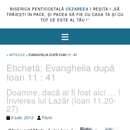
BISERICA PENTICOSTALĂ
CEZAREEA
I REŞIŢA I „SĂ
TRĂIEŞTI ÎN PACE, ŞI PACEA SĂ FIE CU CASA TA ŞI CU
TOT CE ESTE AL TĂU !”
>
ARTICOLE
>
EVANGHELIA DUPĂ IOAN 11 : 41
Etichetă:
Evanghelia după
Ioan 11 : 41
Doamne, dacă ai fi fost aici … !
Învierea lui Lazăr (Ioan 11.20-
27)
9 iulie, 2013
Florin