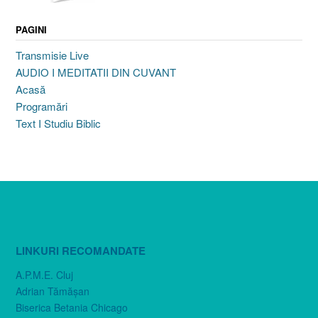
PAGINI
Transmisie Live
AUDIO I MEDITATII DIN CUVANT
Acasă
Programări
Text I Studiu Biblic
LINKURI RECOMANDATE
A.P.M.E. Cluj
Adrian Tămăşan
Biserica Betania Chicago