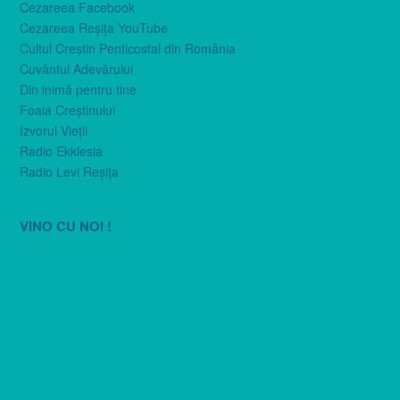
Cezareea Facebook
Cezareea Reşiţa YouTube
Cultul Creştin Penticostal din România
Cuvântul Adevărului
Din inimă pentru tine
Foaia Creştinului
Izvorul Vieţii
Radio Ekklesia
Radio Levi Reşiţa
VINO CU NOI !