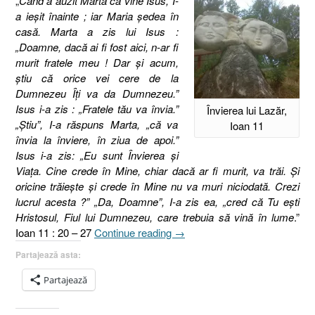
„
Când a auzit Marta că vine Isus, I-
a ieşit înainte ; iar Maria şedea în
casă. Marta a zis lui Isus :
„Doamne, dacă ai fi fost aici, n-ar fi
murit fratele meu ! Dar şi acum,
ştiu că orice vei cere de la
Dumnezeu Îţi va da Dumnezeu.”
Isus i-a zis : „Fratele tău va învia.”
Învierea lui Lazăr,
„Ştiu”, I-a răspuns Marta, „că va
Ioan 11
învia la înviere, în ziua de apoi.”
Isus i-a zis: „Eu sunt Învierea şi
Viaţa. Cine crede în Mine, chiar dacă ar fi murit, va trăi. Şi
oricine trăieşte şi crede în Mine nu va muri niciodată. Crezi
lucrul acesta ?” „Da, Doamne”, I-a zis ea, „cred că Tu eşti
Hristosul, Fiul lui Dumnezeu, care trebuia să vină în lume
.”
„Doamne,
Ioan 11 : 20 – 27
Continue reading
→
dacă
Partajează asta:
ai
fi
Partajează
fost
aici