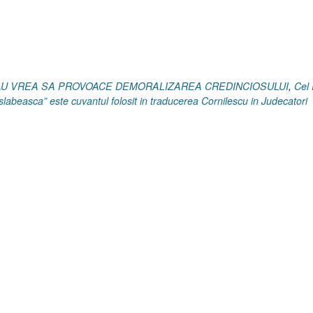
I
Exod
23.22]
22
Martie
2024”
 RAU VREA SA PROVOACE DEMORALIZAREA CREDINCIOSULUI
,
Cel
labeasca” este cuvantul folosit in traducerea Cornilescu in Judecatori