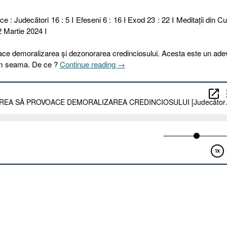
ce : Judecători 16 : 5 I Efeseni 6 : 16 I Exod 23 : 22 I Meditaţii din C
2 Martie 2024 I
ce demoralizarea și dezonorarea credinciosului. Acesta este un ade
„82
nem seama. De ce ?
Continue reading
→
I
2024.
CEL
RĂU
VREA
SĂ
PROVOACE
DEMORALIZAREA
CREDINCIOSULUI
[Judecători
16.5
I
Efeseni
6.16