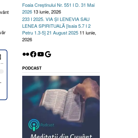
Foaia Creștinului Nr. 551 I D. 31 Mai
2026
13 iunie, 2026
uvânt
233 I 2025. VIA ȘI LENEVIA SAU
LENEA SPIRITUALĂ [Isaia 5.7 I 2
văr
Petru 1.3-5] 21 August 2025
11 iunie,
2026
Flickr
Facebook
YouTube
Google
PODCAST