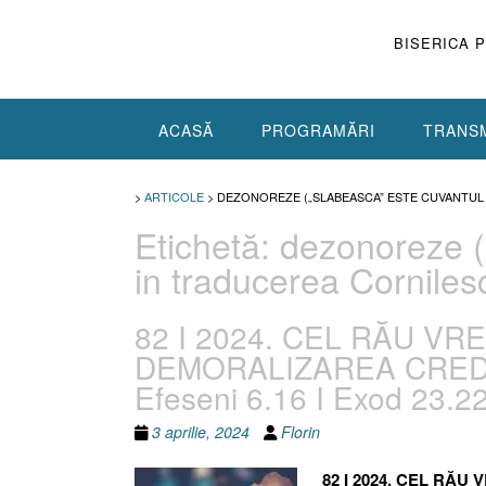
Skip
to
BISERICA 
content
ACASĂ
PROGRAMĂRI
TRANSM
>
ARTICOLE
>
DEZONOREZE („SLABEASCA” ESTE CUVANTUL 
Etichetă:
dezonoreze („
in traducerea Corniles
82 I 2024. CEL RĂU V
DEMORALIZAREA CREDINC
Efeseni 6.16 I Exod 23.2
3 aprilie, 2024
Florin
82 I 2024. CEL RĂ