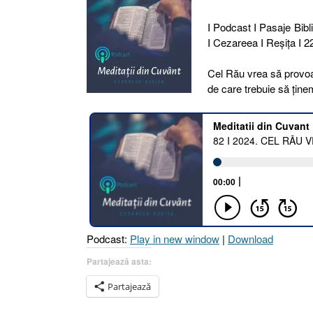
I Podcast I Pasaje Bibli
I Cezareea I Reşiţa I 2
Cel Rău vrea să provoa
de care trebuie să ți
Podcast:
Play in new window
|
Download
Partajează asta:
Partajează