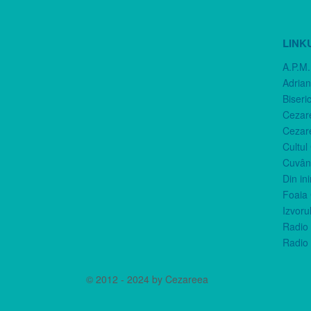
LINK
A.P.M.
Adria
Biseri
Cezar
Cezar
Cultul
Cuvânt
Din in
Foaia 
Izvorul
Radio 
Radio 
© 2012 - 2024 by Cezareea