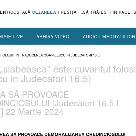
PENTICOSTALĂ
CEZAREEA
I REŞIŢA I „SĂ TRĂIEŞTI ÎN PACE, 
ISIE LIVE
ARHIVA VIDEO
AUDIO I MEDITATII DI
FOLOSIT IN TRADUCEREA CORNILESCU IN JUDECATORI 16.5)
slabeasca” este cuvantul folosi
cu in Judecatori 16.5)
REA SĂ PROVOACE
IOSULUI [Judecători 16.5 I
2] 22 Martie 2024
U VREA SĂ PROVOACE DEMORALIZAREA CREDINCIOSULUI