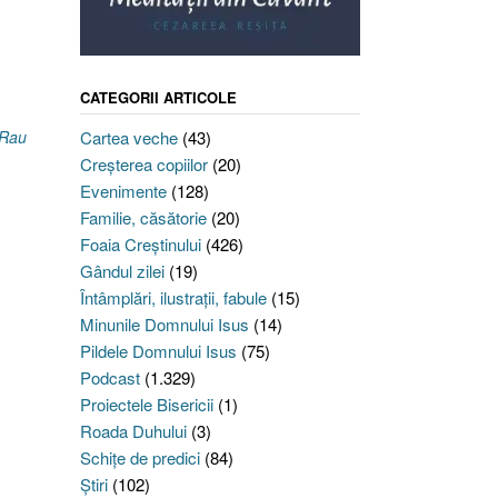
CATEGORII ARTICOLE
 Rau
Cartea veche
(43)
Creşterea copiilor
(20)
Evenimente
(128)
Familie, căsătorie
(20)
Foaia Creştinului
(426)
Gândul zilei
(19)
Întâmplări, ilustraţii, fabule
(15)
Minunile Domnului Isus
(14)
Pildele Domnului Isus
(75)
Podcast
(1.329)
Proiectele Bisericii
(1)
Roada Duhului
(3)
Schiţe de predici
(84)
Ştiri
(102)