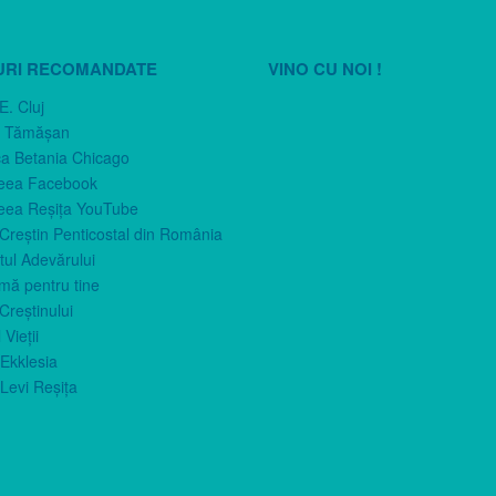
URI RECOMANDATE
VINO CU NOI !
E. Cluj
n Tămăşan
ca Betania Chicago
eea Facebook
eea Reşiţa YouTube
 Creştin Penticostal din România
ul Adevărului
imă pentru tine
Creştinului
 Vieţii
Ekklesia
Levi Reşiţa