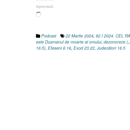
Apreciază:
Încarc...
Podcast
22 Martie 2024
,
82 I 2024. CEL
este Dusmanul de moarte al omului
,
dezonoreze („s
16.5)
,
Efeseni 6.16
,
Exod 23.22
,
Judecători 16.5