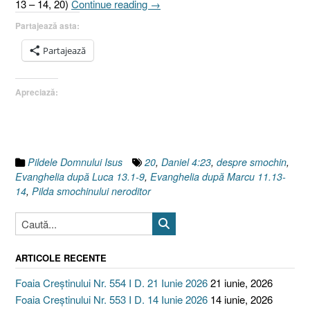
„Smochinul
13 – 14, 20)
Continue reading
→
şi
Partajează asta:
Pilda
smochinului
Partajează
neroditor,
(III)
Apreciază:
Marcu
11:13-
14,
20
şi
Pildele Domnului Isus
20
,
Daniel 4:23
,
despre smochin
,
Luca
Evanghelia după Luca 13.1-9
,
Evanghelia după Marcu 11.13-
13:1-
14
,
Pilda smochinului neroditor
9”
ARTICOLE RECENTE
Foaia Creștinului Nr. 554 I D. 21 Iunie 2026
21 iunie, 2026
Foaia Creștinului Nr. 553 I D. 14 Iunie 2026
14 iunie, 2026