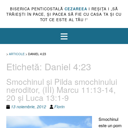
BISERICA PENTICOSTALĂ
CEZAREEA
I REŞIŢA I „SĂ
TRĂIEŞTI ÎN PACE, ŞI PACEA SĂ FIE CU CASA TA ŞI CU
TOT CE ESTE AL TĂU !”
>
ARTICOLE
>
DANIEL 4:23
Etichetă:
Daniel 4:23
Smochinul şi Pilda smochinului
neroditor, (III) Marcu 11:13-14,
20 şi Luca 13:1-9
13 noiembrie, 2012
Florin
Smochinul
este un pom