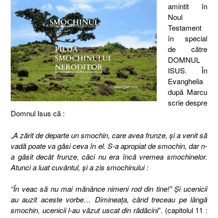
amintit în
Noul
Testament
în special
de către
DOMNUL
ISUS. În
Evanghelia
după Marcu
scrie despre
Domnul Isus că :
„
A zărit de departe un smochin, care avea frunze, şi a venit să
vadă poate va găsi ceva în el. S-a apropiat de smochin, dar n-
a găsit decât frunze, căci nu era încă vremea smochinelor.
Atunci a luat cuvântul, şi a zis smochinului :
“În veac să nu mai mănânce nimeni rod din tine!” Şi ucenicii
au auzit aceste vorbe… Dimineaţa, când treceau pe lângă
smochin, ucenicii l-au văzut uscat din rădăcini
”. (capitolul 11 :