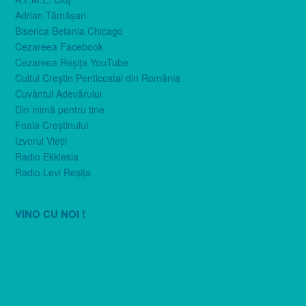
Adrian Tămăşan
Biserica Betania Chicago
Cezareea Facebook
Cezareea Reşiţa YouTube
Cultul Creştin Penticostal din România
Cuvântul Adevărului
Din inimă pentru tine
Foaia Creştinului
Izvorul Vieţii
Radio Ekklesia
Radio Levi Reşiţa
VINO CU NOI !