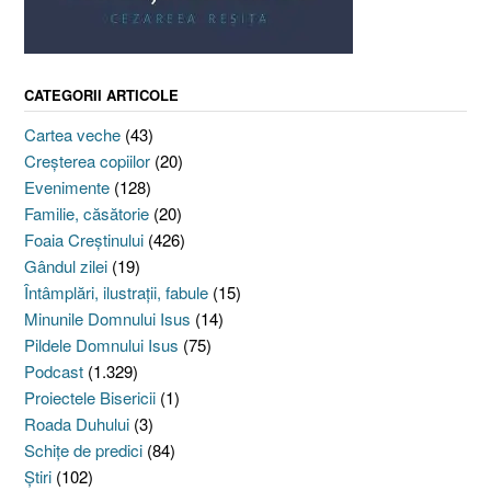
CATEGORII ARTICOLE
Cartea veche
(43)
Creşterea copiilor
(20)
Evenimente
(128)
Familie, căsătorie
(20)
Foaia Creştinului
(426)
Gândul zilei
(19)
Întâmplări, ilustraţii, fabule
(15)
Minunile Domnului Isus
(14)
Pildele Domnului Isus
(75)
Podcast
(1.329)
Proiectele Bisericii
(1)
Roada Duhului
(3)
Schiţe de predici
(84)
Ştiri
(102)