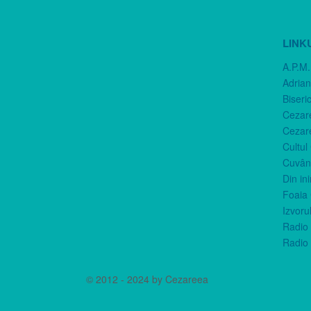
LINK
A.P.M.
Adria
Biseri
Cezar
Cezar
Cultul
Cuvânt
Din in
Foaia 
Izvorul
Radio 
Radio 
© 2012 - 2024 by Cezareea