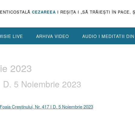
PENTICOSTALĂ
CEZAREEA
I REŞIŢA I „SĂ TRĂIEŞTI ÎN PACE, 
ISIE LIVE
ARHIVA VIDEO
AUDIO I MEDITATII DI
ie 2023
 I D. 5 Noiembrie 2023
Foaia Creştinului, Nr. 417 I D. 5 Noiembrie 2023