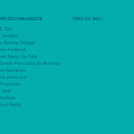
URI RECOMANDATE
VINO CU NOI !
E. Cluj
n Tămăşan
ca Betania Chicago
eea Facebook
eea Reşiţa YouTube
 Creştin Penticostal din România
ul Adevărului
imă pentru tine
Creştinului
 Vieţii
Ekklesia
Levi Reşiţa