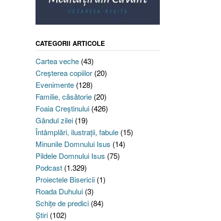
CATEGORII ARTICOLE
Cartea veche
(43)
Creşterea copiilor
(20)
Evenimente
(128)
Familie, căsătorie
(20)
Foaia Creştinului
(426)
Gândul zilei
(19)
Întâmplări, ilustraţii, fabule
(15)
Minunile Domnului Isus
(14)
Pildele Domnului Isus
(75)
Podcast
(1.329)
Proiectele Bisericii
(1)
Roada Duhului
(3)
Schiţe de predici
(84)
Ştiri
(102)