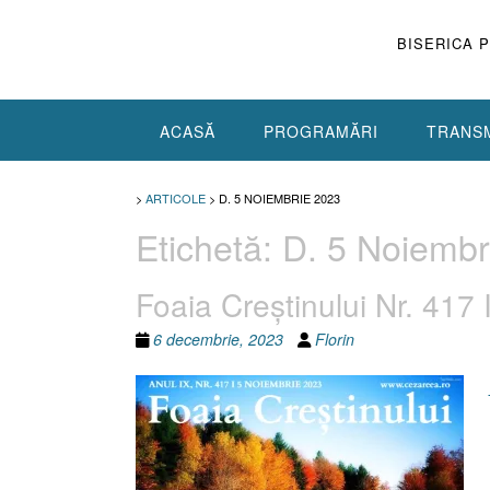
Skip
to
BISERICA 
content
ACASĂ
PROGRAMĂRI
TRANSM
>
ARTICOLE
>
D. 5 NOIEMBRIE 2023
Etichetă:
D. 5 Noiembr
Foaia Creştinului Nr. 417
6 decembrie, 2023
Florin