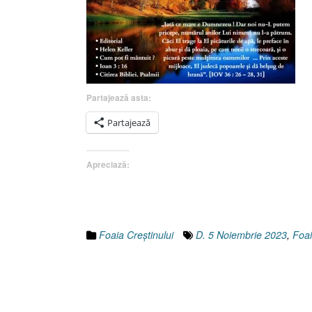
Partajează asta:
Partajează
Apreciază:
Foaia Creştinului
D. 5 Noiembrie 2023
,
Foai