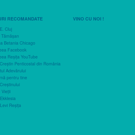
URI RECOMANDATE
VINO CU NOI !
E. Cluj
n Tămăşan
ca Betania Chicago
eea Facebook
eea Reşiţa YouTube
 Creştin Penticostal din România
ul Adevărului
imă pentru tine
Creştinului
 Vieţii
Ekklesia
Levi Reşiţa