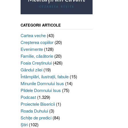
CATEGORII ARTICOLE
Cartea veche
(43)
Creşterea copiilor
(20)
Evenimente
(128)
Familie, căsătorie
(20)
Foaia Creştinului
(426)
Gândul zilei
(19)
Întâmplări, ilustraţii, fabule
(15)
Minunile Domnului Isus
(14)
Pildele Domnului Isus
(75)
Podcast
(1.329)
Proiectele Bisericii
(1)
Roada Duhului
(3)
Schiţe de predici
(84)
Ştiri
(102)