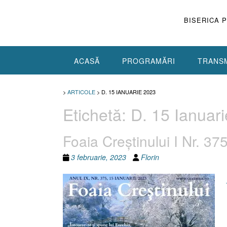
Skip
to
BISERICA 
content
ACASĂ
PROGRAMĂRI
TRANSM
>
ARTICOLE
>
D. 15 IANUARIE 2023
Etichetă:
D. 15 Ianuar
Foaia Creştinului I Nr. 37
3 februarie, 2023
Florin