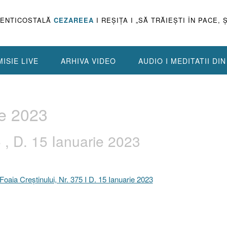
PENTICOSTALĂ
CEZAREEA
I REŞIŢA I „SĂ TRĂIEŞTI ÎN PACE, 
ISIE LIVE
ARHIVA VIDEO
AUDIO I MEDITATII DI
ie 2023
5 , D. 15 Ianuarie 2023
Foaia Creştinului, Nr. 375 I D. 15 Ianuarie 2023