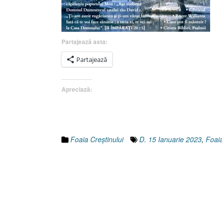
Partajează asta:
Partajează
Apreciază:
Foaia Creştinului
D. 15 Ianuarie 2023
,
Foaia