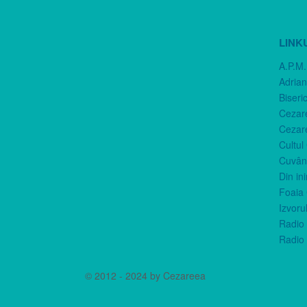
LINK
A.P.M.
Adria
Biseri
Cezar
Cezar
Cultul
Cuvânt
Din in
Foaia 
Izvorul
Radio 
Radio 
© 2012 - 2024 by Cezareea