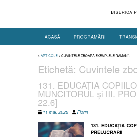
Skip
to
BISERICA 
content
ACASĂ
PROGRAMĂRI
TRANSM
>
ARTICOLE
>
CUVINTELE ZBOARĂ EXEMPLELE RĂMÂN”.
Etichetă:
Cuvintele zb
131. EDUCAŢIA COPIILO
MUNCITORUL şi III. PR
22.6]
11 mai, 2022
Florin
131. EDUCAŢIA COP
PRELUCRĂRII