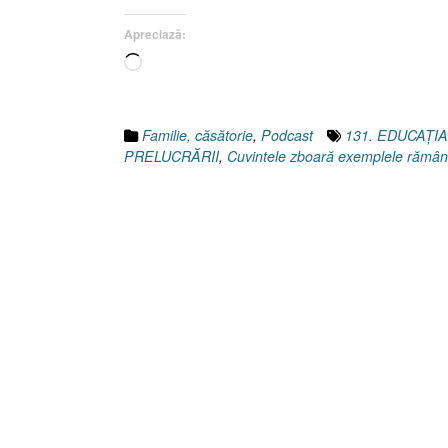
Apreciază:
Încarc...
Familie, căsătorie
,
Podcast
131. EDUCAŢIA
PRELUCRĂRII
,
Cuvintele zboară exemplele rămân