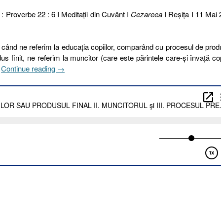
 : Proverbe 22 : 6 I Meditaţii din Cuvânt I
Cezareea
I Reşiţa I 11 Mai
ci când ne referim la educaţia copiilor, comparând cu procesul de prod
us finit, ne referim la muncitor (care este părintele care-şi învaţă cop
„131.
.
Continue reading
→
EDUCAŢIA
COPIILOR
SAU
PRODUSUL
FINAL
II.
MUNCITORUL
şi
III.
PROCESUL
PRELUCRĂRII
[Proverbe
22.6]”