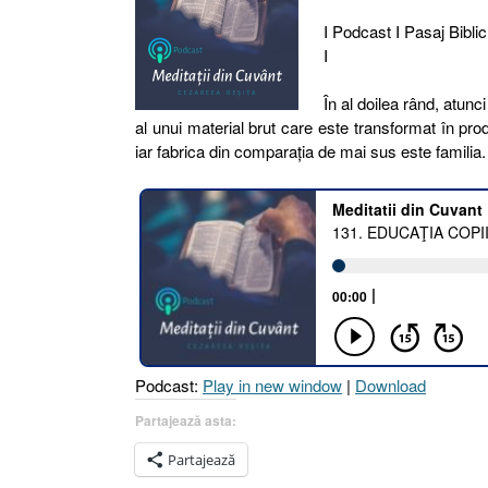
I Podcast I Pasaj Biblic
I
În al doilea rând, atun
al unui material brut care este transformat în prod
iar fabrica din comparaţia de mai sus este familia
Podcast:
Play in new window
|
Download
Partajează asta:
Partajează