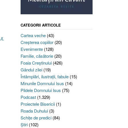
CATEGORII ARTICOLE
Cartea veche
(43)
UL
Creşterea copiilor
(20)
Evenimente
(128)
Familie, căsătorie
(20)
Foaia Creştinului
(426)
Gândul zilei
(19)
Întâmplări, ilustraţii, fabule
(15)
Minunile Domnului Isus
(14)
Pildele Domnului Isus
(75)
Podcast
(1.329)
Proiectele Bisericii
(1)
Roada Duhului
(3)
Schiţe de predici
(84)
Ştiri
(102)