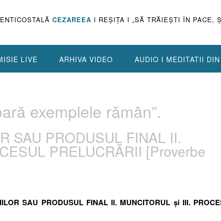
PENTICOSTALĂ
CEZAREEA
I REŞIŢA I „SĂ TRĂIEŞTI ÎN PACE, 
ISIE LIVE
ARHIVA VIDEO
AUDIO I MEDITATII DI
oară exemplele rămân”.
R SAU PRODUSUL FINAL II.
OCESUL PRELUCRĂRII [Proverbe
IILOR SAU PRODUSUL FINAL II. MUNCITORUL şi III. PROC