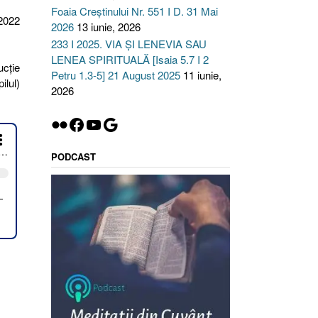
Foaia Creștinului Nr. 551 I D. 31 Mai
 2022
2026
13 iunie, 2026
233 I 2025. VIA ȘI LENEVIA SAU
LENEA SPIRITUALĂ [Isaia 5.7 I 2
ucţie
Petru 1.3-5] 21 August 2025
11 iunie,
ilul)
2026
Flickr
Facebook
YouTube
Google
PODCAST