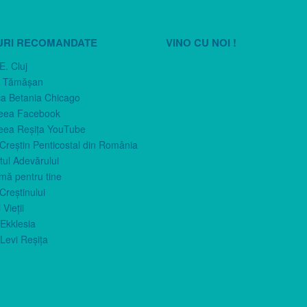
URI RECOMANDATE
VINO CU NOI !
E. Cluj
n Tămăşan
ca Betania Chicago
eea Facebook
eea Reşiţa YouTube
 Creştin Penticostal din România
ul Adevărului
imă pentru tine
Creştinului
 Vieţii
Ekklesia
Levi Reşiţa