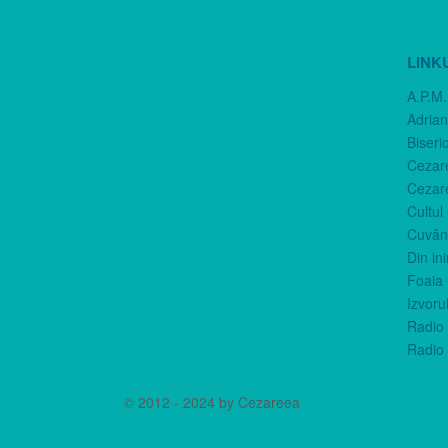
LINK
A.P.M.
Adria
Biseri
Cezar
Cezar
Cultul
Cuvânt
Din in
Foaia 
Izvorul
Radio 
Radio 
© 2012 - 2024 by Cezareea