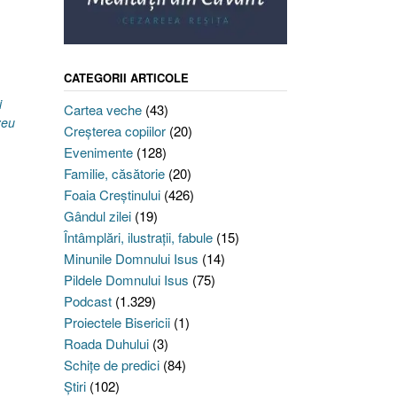
CATEGORII ARTICOLE
i
Cartea veche
(43)
zeu
Creşterea copiilor
(20)
Evenimente
(128)
Familie, căsătorie
(20)
Foaia Creştinului
(426)
Gândul zilei
(19)
Întâmplări, ilustraţii, fabule
(15)
Minunile Domnului Isus
(14)
Pildele Domnului Isus
(75)
Podcast
(1.329)
Proiectele Bisericii
(1)
Roada Duhului
(3)
Schiţe de predici
(84)
Ştiri
(102)