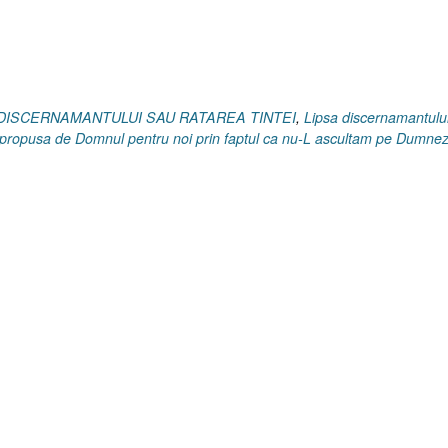
30
Martie
2025”
SA DISCERNAMANTULUI SAU RATAREA TINTEI
,
Lipsa discernamantulu
ta propusa de Domnul pentru noi prin faptul ca nu-L ascultam pe Dumne