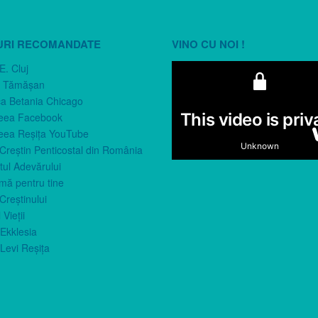
URI RECOMANDATE
VINO CU NOI !
E. Cluj
n Tămăşan
ca Betania Chicago
eea Facebook
eea Reşiţa YouTube
 Creştin Penticostal din România
ul Adevărului
imă pentru tine
Creştinului
 Vieţii
Ekklesia
Levi Reşiţa