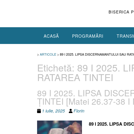
Skip
to
BISERICA 
content
ACASĂ
PROGRAMĂRI
TRANSM
>
ARTICOLE
>
89 I 2025. LIPSA DISCERNAMANTULUI SAU RAT
Etichetă:
89 I 2025.
RATAREA TINTEI
89 I 2025. LIPSA DIS
ȚINTEI [Matei 26.37-38 I
1 iulie, 2025
Florin
89 I 2025. LIPSA D