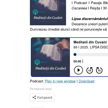
I Podcast I Pasaje Bib
Cezareea
I Reşiţa I 30
Lipsa discernământulu
Deoarece uneori putem 
Dumnezeu imediat atunci când ne poruncește să
Podcast:
Play in new window
|
Download
Partajează asta:
Partajează