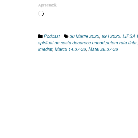
Apreciază:
Încarc...
Podcast
30 Martie 2025
,
89 I 2025. LIP
spiritual ne costa deoarece uneori putem rata tin
imediat
,
Marcu 14.37-38
,
Matei 26.37-38