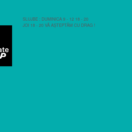
SLUJBE : DUMINICA 9 - 12 18 - 20
JOI 18 - 20 VĂ AȘTEPTĂM CU DRAG !