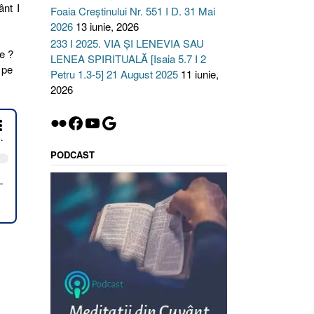
ânt I
Foaia Creștinului Nr. 551 I D. 31 Mai
2026
13 iunie, 2026
233 I 2025. VIA ȘI LENEVIA SAU
e ?
LENEA SPIRITUALĂ [Isaia 5.7 I 2
 pe
Petru 1.3-5] 21 August 2025
11 iunie,
2026
Flickr
Facebook
YouTube
Google
PODCAST