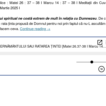
lice : Matei 26 : 37 – 38 I Marcu 14 : 37 – 38 I Meditaţii din Cuv
 Martie 2025 I
i spiritual ne costă extrem de mult în relația cu Dumnezeu
. De c
rata ținta propusă de Domnul pentru noi prin faptul că nu-L ascultăm
„89
 facem ceva.
Continue reading
→
I
2025.
LIPSA
DISCERNĂMÂNTULUI
SAU
RATAREA
ȚINTEI
[Matei
26.37-
38
I
Marcu
14.37-
38]