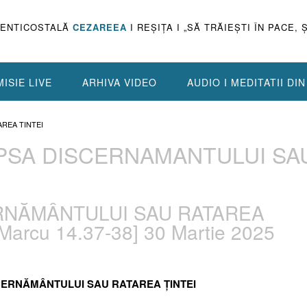
PENTICOSTALĂ
CEZAREEA
I REŞIŢA I „SĂ TRĂIEŞTI ÎN PACE, 
ISIE LIVE
ARHIVA VIDEO
AUDIO I MEDITATII DI
AREA TINTEI
 LIPSA DISCERNAMANTULUI SA
CERNĂMÂNTULUI SAU RATAREA
 Marcu 14.37-38] 30 Martie 2025
ISCERNĂMÂNTULUI SAU RATAREA ȚINTEI