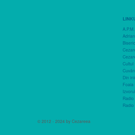
LINK
A.P.M.
Adria
Biseri
Cezar
Cezar
Cultul
Cuvânt
Din in
Foaia 
Izvorul
Radio 
Radio 
© 2012 - 2024 by Cezareea