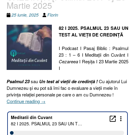
Martie 2025
25 iunie, 2025
Florin
82 I 2025. PSALMUL 23 SAU UN
TEST AL VIEȚII DE CREDINȚĂ
I Podcast I Pasaj Biblic : Psalmul
23 : 1 – 6 I Meditaţii din Cuvânt I
Cezareea
I Reşiţa I 23 Martie 2025
I
Psalmul 23
sau
Un test al vieții de credință !
Cu ajutorul Lui
Dumnezeu și eu pot să îmi fac o evaluare a vieții mele în
privința relației personale pe care o am cu Dumnezeu !
„82
Continue reading
→
I
2025.
PSALMUL
23
SAU