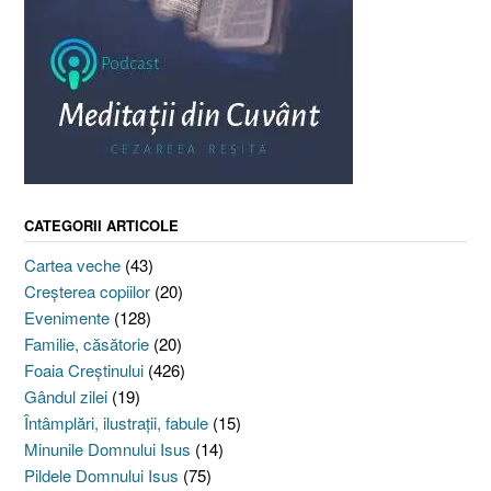
CATEGORII ARTICOLE
Cartea veche
(43)
Creşterea copiilor
(20)
Evenimente
(128)
Familie, căsătorie
(20)
Foaia Creştinului
(426)
Gândul zilei
(19)
Întâmplări, ilustraţii, fabule
(15)
Minunile Domnului Isus
(14)
Pildele Domnului Isus
(75)