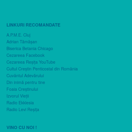
LINKURI RECOMANDATE
A.P.M.E. Cluj
Adrian Tămăşan
Biserica Betania Chicago
Cezareea Facebook
Cezareea Reşiţa YouTube
Cultul Creştin Penticostal din România
Cuvântul Adevărului
Din inimă pentru tine
Foaia Creştinului
Izvorul Vieţii
Radio Ekklesia
Radio Levi Reşiţa
VINO CU NOI !