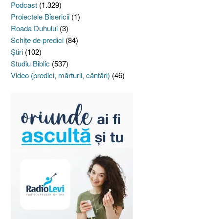
Podcast
(1.329)
Proiectele Bisericii
(1)
Roada Duhului
(3)
Schiţe de predici
(84)
Ştiri
(102)
Studiu Biblic
(537)
Video (predici, mărturii, cântări)
(46)