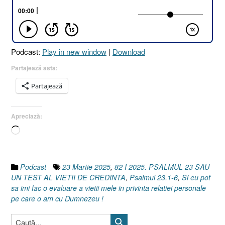
UN
TEST
AL
VIEȚII
Podcast:
Play in new window
|
Download
DE
CREDINȚĂ
Partajează asta:
[Psalmul
Partajează
23.1-
6]
23
Apreciază:
Martie
Încarc...
2025”
Podcast
23 Martie 2025
,
82 I 2025. PSALMUL 23 SAU
UN TEST AL VIETII DE CREDINTA
,
Psalmul 23.1-6
,
Si eu pot
sa imi fac o evaluare a vietii mele in privinta relatiei personale
pe care o am cu Dumnezeu !