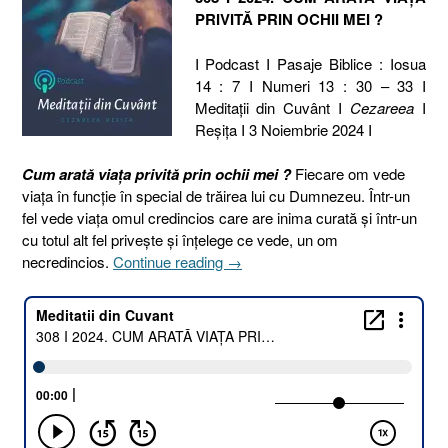
PRIVITĂ PRIN OCHII MEI ?
I Podcast I Pasaje Biblice : Iosua
14 : 7 I Numeri 13 : 30 – 33 I
Meditaţii din Cuvânt I
Cezareea
I
Reşiţa I 3 Noiembrie 2024 I
Cum arată viața privită prin ochii mei ?
Fiecare om vede
viața în funcție în special de trăirea lui cu Dumnezeu. Într-un
fel vede viața omul credincios care are inima curată și într-un
cu totul alt fel privește și înțelege ce vede, un om
„308
necredincios.
Continue reading
→
I
2024.
CUM
ARATĂ
VIAȚA
PRIVITĂ
PRIN
OCHII