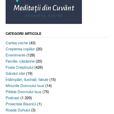
CATEGORII ARTICOLE
Cartea veche
(43)
Creşterea copiilor
(20)
Evenimente
(128)
Familie, căsătorie
(20)
Foaia Creştinului
(426)
Gândul zilei
(19)
Întâmplări, ilustraţii, fabule
(15)
Minunile Domnului Isus
(14)
Pildele Domnului Isus
(75)
Podcast
(1.329)
Proiectele Bisericii
(1)
Roada Duhului
(3)