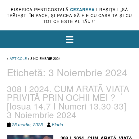
BISERICA PENTICOSTALĂ
CEZAREEA
I REŞIŢA I „SĂ
TRĂIEŞTI ÎN PACE, ŞI PACEA SĂ FIE CU CASA TA ŞI CU
TOT CE ESTE AL TĂU !”
>
ARTICOLE
>
3 NOIEMBRIE 2024
Etichetă:
3 Noiembrie 2024
308 I 2024. CUM ARATĂ VIAȚA
PRIVITĂ PRIN OCHII MEI ?
[Iosua 14.7 I Numeri 13.30-33]
3 Noiembrie 2024
25 martie, 2025
Florin
308 I 2024. CUM ARATĂ VIAȚA