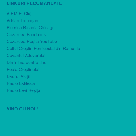
LINKURI RECOMANDATE
A.P.M.E. Cluj
Adrian Tămăşan
Biserica Betania Chicago
Cezareea Facebook
Cezareea Reşiţa YouTube
Cultul Creştin Penticostal din România
Cuvântul Adevărului
Din inimă pentru tine
Foaia Creştinului
Izvorul Vieţii
Radio Ekklesia
Radio Levi Reşiţa
VINO CU NOI !