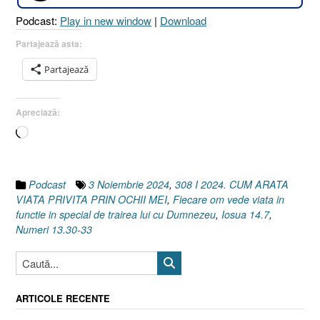
MEI
Podcast:
Play in new window
|
Download
?
[Iosua
Partajează asta:
14.7
Partajează
I
Numeri
13.30-
Apreciază:
33]
Încarc...
3
Noiembrie
2024”
Podcast
3 Noiembrie 2024
,
308 I 2024. CUM ARATA
VIATA PRIVITA PRIN OCHII MEI
,
Fiecare om vede viata in
functie in special de trairea lui cu Dumnezeu
,
Iosua 14.7
,
Numeri 13.30-33
ARTICOLE RECENTE