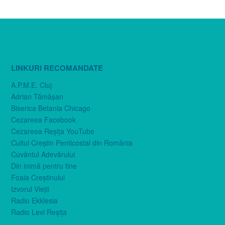
LINKURI RECOMANDATE
A.P.M.E. Cluj
Adrian Tămăşan
Biserica Betania Chicago
Cezareea Facebook
Cezareea Reşiţa YouTube
Cultul Creştin Penticostal din România
Cuvântul Adevărului
Din inimă pentru tine
Foaia Creştinului
Izvorul Vieţii
Radio Ekklesia
Radio Levi Reşiţa