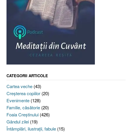
CATEGORII ARTICOLE
Cartea veche
(43)
Creşterea copiilor
(20)
Evenimente
(128)
Familie, căsătorie
(20)
Foaia Creştinului
(426)
Gândul zilei
(19)
Întâmplări, ilustraţii, fabule
(15)