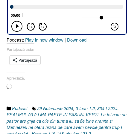
23.2
I
MĂ
PAȘTE
ÎN
PĂȘUNI
Podcast:
Play in new window
|
Download
VERZI
[Psalmul
Partajează asta:
23.2
Partajează
I
Psalmul
119.148
Apreciază:
I
Încarc...
3
Ioan
1.2]
29
Podcast
29 Noiembrie 2024
,
3 Ioan 1.2
,
334 I 2024.
Noiembrie
PSALMUL 23.2 I MA PASTE IN PASUNI VERZI
,
La fel cum un
2024”
pastor are grija ca oile din turma lui sa fie bine hranite si
Dumnezeu ne ofera hrana de care avem nevoie pentru trup I
suflet si duh
,
Psalmul 119.148
,
Psalmul 23.2