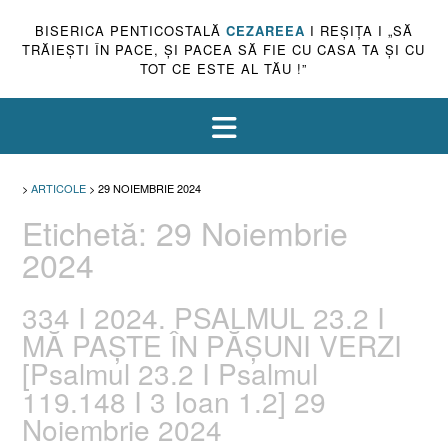
BISERICA PENTICOSTALĂ
CEZAREEA
I REŞIŢA I „SĂ
TRĂIEŞTI ÎN PACE, ŞI PACEA SĂ FIE CU CASA TA ŞI CU
TOT CE ESTE AL TĂU !”
>
ARTICOLE
>
29 NOIEMBRIE 2024
Etichetă:
29 Noiembrie
2024
334 I 2024. PSALMUL 23.2 I
MĂ PAȘTE ÎN PĂȘUNI VERZI
[Psalmul 23.2 I Psalmul
119.148 I 3 Ioan 1.2] 29
Noiembrie 2024