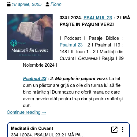
18 aprilie, 2025
Florin
334 I 2024.
PSALMUL 23
: 2 I MĂ
PAȘTE ÎN PĂȘUNI VERZI
I Podcast I Pasaje Biblice :
Psalmul 23
: 2 I Psalmul 119 :
148 I III Ioan 1 : 2 I Meditaţii din
Cuvânt I
Cezareea
I Reşiţa I 29
Noiembrie 2024 I
Psalmul 23
: 2
.
Mă paște în pășuni verzi
. La fel
cum un păstor are grijă ca oile din turma lui să fie
bine hrănite și Dumnezeu ne oferă hrana de care
avem nevoie atât pentru trup dar și pentru suflet și
duh.
„334
Continue reading
→
I
2024.
PSALMUL