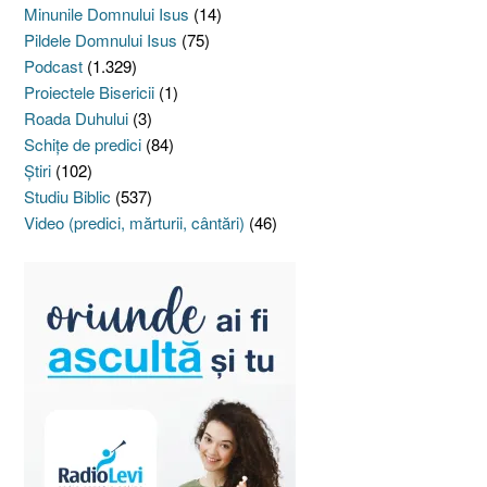
Minunile Domnului Isus
(14)
Pildele Domnului Isus
(75)
Podcast
(1.329)
Proiectele Bisericii
(1)
Roada Duhului
(3)
Schiţe de predici
(84)
Ştiri
(102)
Studiu Biblic
(537)
Video (predici, mărturii, cântări)
(46)