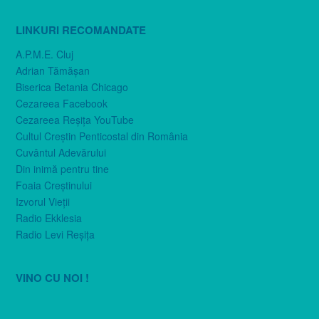
LINKURI RECOMANDATE
A.P.M.E. Cluj
Adrian Tămăşan
Biserica Betania Chicago
Cezareea Facebook
Cezareea Reşiţa YouTube
Cultul Creştin Penticostal din România
Cuvântul Adevărului
Din inimă pentru tine
Foaia Creştinului
Izvorul Vieţii
Radio Ekklesia
Radio Levi Reşiţa
VINO CU NOI !