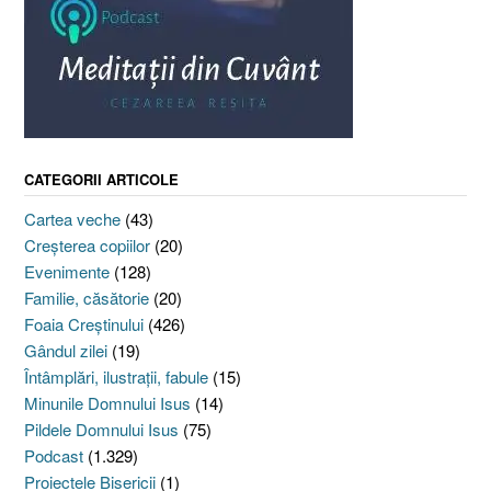
CATEGORII ARTICOLE
Cartea veche
(43)
Creşterea copiilor
(20)
Evenimente
(128)
Familie, căsătorie
(20)
Foaia Creştinului
(426)
Gândul zilei
(19)
Întâmplări, ilustraţii, fabule
(15)
Minunile Domnului Isus
(14)
Pildele Domnului Isus
(75)
Podcast
(1.329)
Proiectele Bisericii
(1)