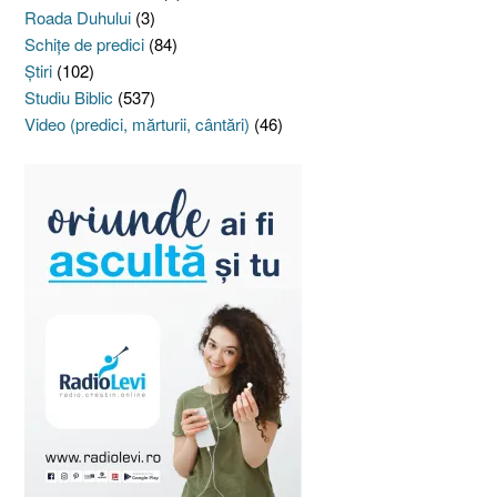
Roada Duhului
(3)
Schiţe de predici
(84)
Ştiri
(102)
Studiu Biblic
(537)
Video (predici, mărturii, cântări)
(46)