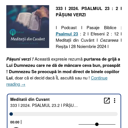
333 I 2024. PSALMUL 23 : 2 I
PĂȘUNI VERZI
I Podcast I Pasaje Biblice :
Psalmul 23
: 2 I Efeseni 2 : 12 I
Meditaţii din Cuvânt I
Cezareea
I
Reşiţa I 28 Noiembrie 2024 I
Pășuni verzi !
Această expresie rezumă
purtarea de grijă a
Lui Dumnezeu care ne dă de mâncare ceva bun, proaspăt
!
Dumnezeu Se preocupă în mod direct de binele copiilor
Lui
, doar că ei decid dacă ÎL ascultă sau nu !
Continue
„333
reading
→
I
2024.
PSALMUL
23.2
I
PĂȘUNI
VERZI