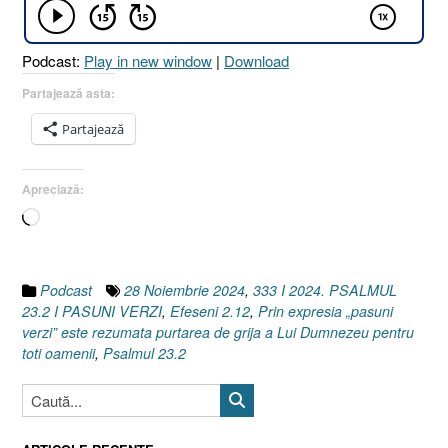
[Psalmul
23.2
Podcast:
Play in new window
|
Download
I
Efeseni
Partajează asta:
2.12]
Partajează
28
Noiembrie
2024”
Apreciază:
Încarc...
Podcast
28 Noiembrie 2024
,
333 I 2024. PSALMUL
23.2 I PASUNI VERZI
,
Efeseni 2.12
,
Prin expresia „pasuni
verzi” este rezumata purtarea de grija a Lui Dumnezeu pentru
toti oamenii
,
Psalmul 23.2