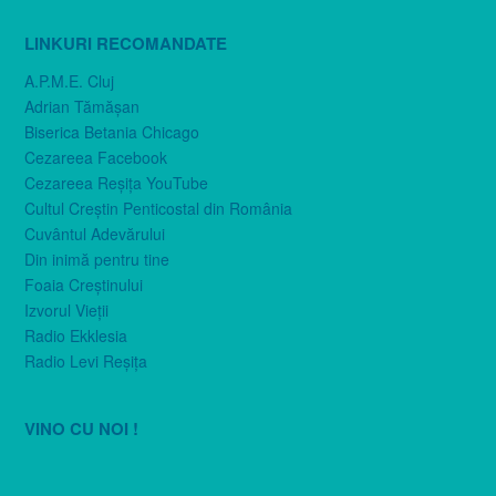
LINKURI RECOMANDATE
A.P.M.E. Cluj
Adrian Tămăşan
Biserica Betania Chicago
Cezareea Facebook
Cezareea Reşiţa YouTube
Cultul Creştin Penticostal din România
Cuvântul Adevărului
Din inimă pentru tine
Foaia Creştinului
Izvorul Vieţii
Radio Ekklesia
Radio Levi Reşiţa
VINO CU NOI !