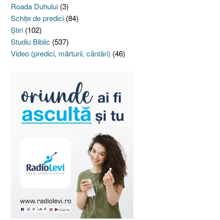
Roada Duhului
(3)
Schiţe de predici
(84)
Ştiri
(102)
Studiu Biblic
(537)
Video (predici, mărturii, cântări)
(46)