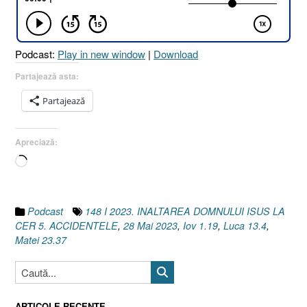
CER
5.
ACCIDENTELE
Podcast:
Play in new window
|
Download
[Matei
23.37
Partajează asta:
I
Partajează
Iov
1.19
I
Apreciază:
Luca
Încarc...
13.4]
I
28
Mai
Podcast
148 I 2023. INALTAREA DOMNULUI ISUS LA
2023”
CER 5. ACCIDENTELE
,
28 Mai 2023
,
Iov 1.19
,
Luca 13.4
,
Matei 23.37
ARTICOLE RECENTE