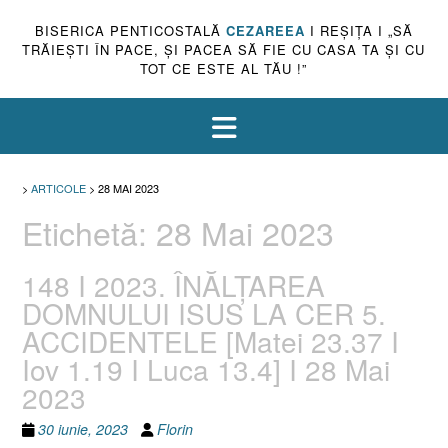
BISERICA PENTICOSTALĂ
CEZAREEA
I REŞIŢA I „SĂ
TRĂIEŞTI ÎN PACE, ŞI PACEA SĂ FIE CU CASA TA ŞI CU
TOT CE ESTE AL TĂU !”
>
ARTICOLE
>
28 MAI 2023
Etichetă:
28 Mai 2023
148 I 2023. ÎNĂLȚAREA
DOMNULUI ISUS LA CER 5.
ACCIDENTELE [Matei 23.37 I
Iov 1.19 I Luca 13.4] I 28 Mai
2023
30 iunie, 2023
Florin