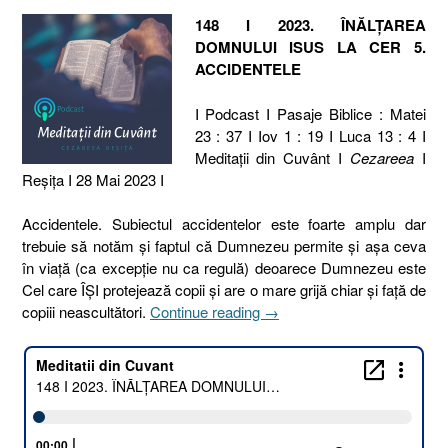
148 I 2023. ÎNĂLȚAREA
DOMNULUI ISUS LA CER 5.
ACCIDENTELE
I Podcast I Pasaje Biblice : Matei
23 : 37 I Iov 1 : 19 I Luca 13 : 4 I
Meditaţii din Cuvânt I
Cezareea
I
Reşiţa I 28 Mai 2023 I
Accidentele. Subiectul accidentelor este foarte amplu dar
trebuie să notăm și faptul că Dumnezeu permite și așa ceva
în viață (ca excepție nu ca regulă) deoarece Dumnezeu este
Cel care ÎȘI protejează copii și are o mare grijă chiar și față de
„148
copiii neascultători.
Continue reading
→
I
2023.
ÎNĂLȚAREA
DOMNULUI
ISUS
LA