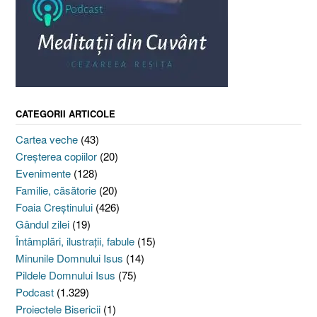
CATEGORII ARTICOLE
Cartea veche
(43)
Creşterea copiilor
(20)
Evenimente
(128)
Familie, căsătorie
(20)
Foaia Creştinului
(426)
Gândul zilei
(19)
Întâmplări, ilustraţii, fabule
(15)
Minunile Domnului Isus
(14)
Pildele Domnului Isus
(75)
Podcast
(1.329)
Proiectele Bisericii
(1)