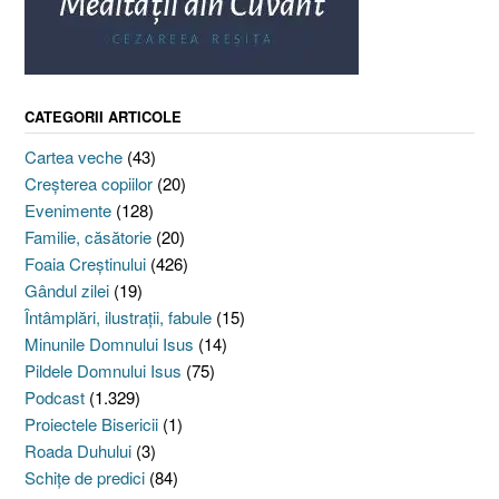
CATEGORII ARTICOLE
Cartea veche
(43)
Creşterea copiilor
(20)
Evenimente
(128)
Familie, căsătorie
(20)
Foaia Creştinului
(426)
Gândul zilei
(19)
Întâmplări, ilustraţii, fabule
(15)
Minunile Domnului Isus
(14)
Pildele Domnului Isus
(75)
Podcast
(1.329)
Proiectele Bisericii
(1)
Roada Duhului
(3)
Schiţe de predici
(84)