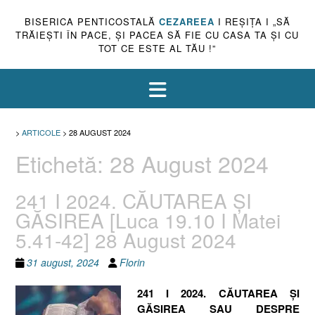
BISERICA PENTICOSTALĂ
CEZAREEA
I REŞIŢA I „SĂ
TRĂIEŞTI ÎN PACE, ŞI PACEA SĂ FIE CU CASA TA ŞI CU
TOT CE ESTE AL TĂU !”
>
ARTICOLE
>
28 AUGUST 2024
Etichetă:
28 August 2024
241 I 2024. CĂUTAREA ȘI
GĂSIREA [Luca 19.10 I Matei
5.41-42] 28 August 2024
31 august, 2024
Florin
241 I 2024. CĂUTAREA ȘI
GĂSIREA SAU DESPRE