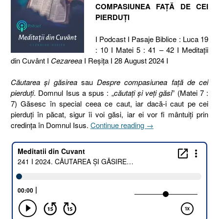
COMPASIUNEA FAȚĂ DE CEI
PIERDUȚI
I Podcast I Pasaje Biblice : Luca 19
: 10 I Matei 5 : 41 – 42 I Meditaţii
din Cuvânt I
Cezareea
I Reşiţa I 28 August 2024 I
Căutarea și găsirea
sau
Despre compasiunea față de cei
pierduți
. Domnul Isus a spus : „
căutaţi şi veţi găsi
” (Matei 7 :
7) Găsesc în special ceea ce caut, iar dacă-i caut pe cei
pierduți în păcat, sigur îi voi găsi, iar ei vor fi mântuiți prin
„241
credința în Domnul Isus.
Continue reading
→
I
2024.
CĂUTAREA
ȘI
GĂSIREA
[Luca
19.10
I