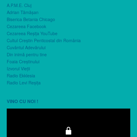
A.P.M.E. Cluj
Adrian Tămăşan
Biserica Betania Chicago
Cezareea Facebook
Cezareea Reşiţa YouTube
Cultul Creştin Penticostal din România
Cuvântul Adevărului
Din inimă pentru tine
Foaia Creştinului
Izvorul Vieţii
Radio Ekklesia
Radio Levi Reşiţa
VINO CU NOI !