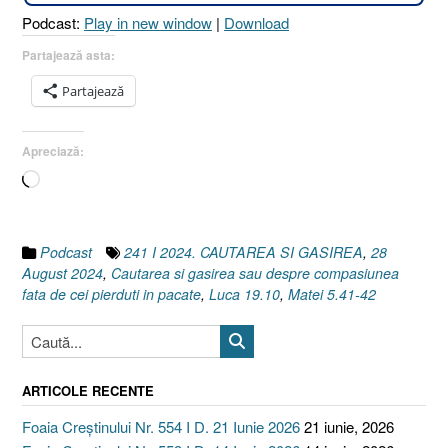
Matei
Podcast:
Play in new window
|
Download
5.41-
42]
Partajează asta:
28
Partajează
August
2024”
Apreciază:
Încarc...
Podcast
241 I 2024. CAUTAREA SI GASIREA
,
28
August 2024
,
Cautarea si gasirea sau despre compasiunea
fata de cei pierduti in pacate
,
Luca 19.10
,
Matei 5.41-42
ARTICOLE RECENTE
Foaia Creștinului Nr. 554 I D. 21 Iunie 2026
21 iunie, 2026