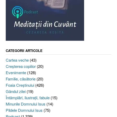
CATEGORII ARTICOLE
Cartea veche
(43)
Creşterea copiilor
(20)
Evenimente
(128)
Familie, căsătorie
(20)
Foaia Creştinului
(426)
Gândul zilei
(19)
Întâmplări, ilustraţii, fabule
(15)
Minunile Domnului Isus
(14)
Pildele Domnului Isus
(75)
Podcast
(1.329)