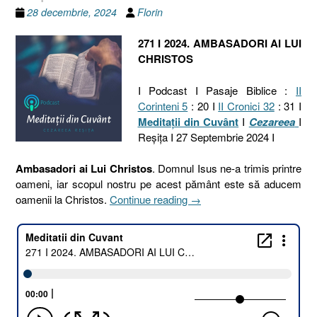
28 decembrie, 2024
Florin
271 I 2024. AMBASADORI AI LUI
CHRISTOS
I Podcast I Pasaje Biblice :
II
Corinteni 5
: 20 I
II Cronici 32
: 31 I
Meditaţii din Cuvânt
I
Cezareea
I
Reşiţa I 27 Septembrie 2024 I
Ambasadori ai Lui Christos
. Domnul Isus ne-a trimis printre
oameni, iar scopul nostru pe acest pământ este să aducem
„271
oamenii la Christos.
Continue reading
→
I
2024.
AMBASADORI
AI
LUI
CHRISTOS
[2