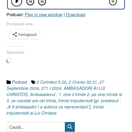
Corinteni
5.20
Podcast:
Play in new window
|
Download
I
2
Partajează asta:
Cronici
Partajează
32.31]
27
Septembrie
Apreciază:
2024”
Încarc...
Podcast
2 Corinteni 5.20
,
2 Cronici 32.31
,
27
Septembrie 2024
,
271 I 2024. AMBASADORI AI LUI
CHRISTOS
,
Ambasadorul : 1. cine il trimte 2. pe cine trimite si
3. ce mandat are cel trimis
,
trimisi imputerniciti [gr. presbeuó :
„A fi ambasador I a actiona ca reprezentant”]
,
trimisi
imputerniciti ai Lui Christos