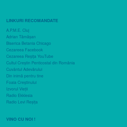
LINKURI RECOMANDATE
A.P.M.E. Cluj
Adrian Tămăşan
Biserica Betania Chicago
Cezareea Facebook
Cezareea Reşiţa YouTube
Cultul Creştin Penticostal din România
Cuvântul Adevărului
Din inimă pentru tine
Foaia Creştinului
Izvorul Vieţii
Radio Ekklesia
Radio Levi Reşiţa
VINO CU NOI !