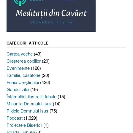
CATEGORII ARTICOLE
Cartea veche
(43)
Creşterea copiilor
(20)
Evenimente
(128)
Familie, căsătorie
(20)
Foaia Creştinului
(426)
Gândul zilei
(19)
Întâmplări, ilustraţii, fabule
(15)
Minunile Domnului Isus
(14)
Pildele Domnului Isus
(75)
Podcast
(1.329)
Proiectele Bisericii
(1)
Roada Duhului
(3)