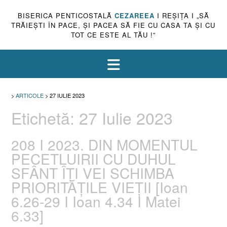
BISERICA PENTICOSTALĂ
CEZAREEA
I REŞIŢA I „SĂ
TRĂIEŞTI ÎN PACE, ŞI PACEA SĂ FIE CU CASA TA ŞI CU
TOT CE ESTE AL TĂU !”
>
ARTICOLE
>
27 IULIE 2023
Etichetă:
27 Iulie 2023
208 I 2023. DIN MOMENTUL
PECETLUIRII CU DUHUL
SFÂNT ÎȚI VEI SCHIMBA
PRIORITĂȚILE VIEȚII [Ioan
6.26-29 I Ioan 4.34 I Matei
6.33]