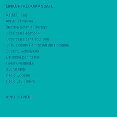
LINKURI RECOMANDATE
A.P.M.E. Cluj
Adrian Tămăşan
Biserica Betania Chicago
Cezareea Facebook
Cezareea Reşiţa YouTube
Cultul Creştin Penticostal din România
Cuvântul Adevărului
Din inimă pentru tine
Foaia Creştinului
Izvorul Vieţii
Radio Ekklesia
Radio Levi Reşiţa
VINO CU NOI !