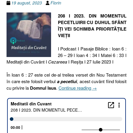
19 august, 2023
Florin
208 I 2023. DIN MOMENTUL
PECETLUIRII CU DUHUL SFÂNT
ÎȚI VEI SCHIMBA PRIORITĂȚILE
VIEȚII
I Podcast I Pasaje Biblice : Ioan 6 :
26 – 29 I Ioan 4 : 34 I Matei 6 : 33 I
Meditaţii din Cuvânt I
Cezareea
I Reşiţa I 27 Iulie 2023 I
În Ioan 6 : 27 este cel de-al treilea verset din Nou Testament
în care este folosit verbul
a pecetlui
, acest cuvânt fiind folosit
„208
cu privire la
Domnul Isus
.
Continue reading
→
I
2023.
DIN
MOMENTUL
PECETLUIRII
CU