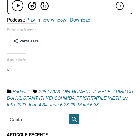
DUHUL
SFÂNT
ÎȚI
Podcast:
Play in new window
|
Download
VEI
SCHIMBA
Partajează asta:
PRIORITĂȚILE
Partajează
VIEȚII
[Ioan
6.26-
Apreciază:
29
Încarc...
I
Ioan
4.34
I
Podcast
208 I 2023. DIN MOMENTUL PECETLUIRII CU
Matei
DUHUL SFANT ITI VEI SCHIMBA PRIORITATILE VIETII
,
27
6.33]”
Iulie 2023
,
Ioan 4.34
,
Ioan 6.26-29
,
Matei 6.33
ARTICOLE RECENTE