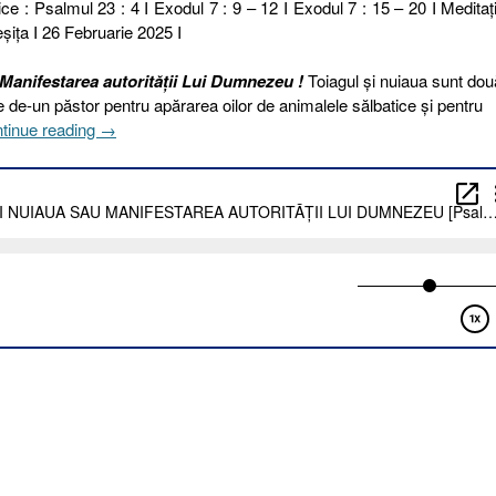
ce : Psalmul 23 : 4 I Exodul 7 : 9 – 12 I Exodul 7 : 15 – 20 I Meditaţi
şiţa I 26 Februarie 2025 I
Manifestarea autorității Lui Dumnezeu !
Toiagul și nuiaua sunt dou
te de-un păstor pentru apărarea oilor de animalele sălbatice și pentru
„57
tinue reading
→
I
2025.
TOIAGUL
ȘI
NUIAUA
SAU
MANIFESTAREA
AUTORITĂȚII
LUI
DUMNEZEU
[Psalmul
23.4
I
Exodul
7.9-