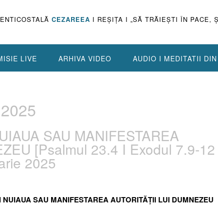
PENTICOSTALĂ
CEZAREEA
I REŞIŢA I „SĂ TRĂIEŞTI ÎN PACE, 
ISIE LIVE
ARHIVA VIDEO
AUDIO I MEDITATII DI
 2025
 NUIAUA SAU MANIFESTAREA
U [Psalmul 23.4 I Exodul 7.9-12 
arie 2025
L ȘI NUIAUA SAU MANIFESTAREA AUTORITĂȚII LUI DUMNEZEU