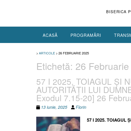
Skip
to
BISERICA 
content
ACASĂ
PROGRAMĂRI
TRANSM
>
ARTICOLE
>
26 FEBRUARIE 2025
Etichetă:
26 Februarie
57 I 2025. TOIAGUL ȘI
AUTORITĂȚII LUI DUMNEZE
Exodul 7.15-20] 26 Febru
13 iunie, 2025
Florin
57 I 2025. TOIAGU