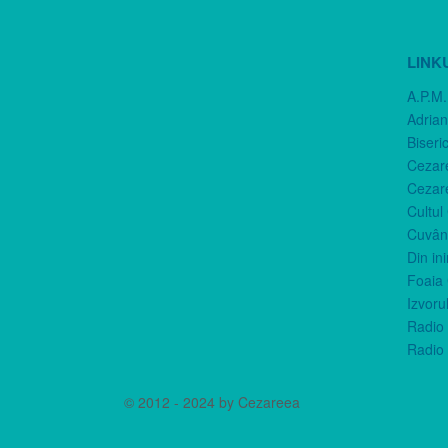
LINK
A.P.M.
Adria
Biseri
Cezar
Cezar
Cultul
Cuvânt
Din in
Foaia 
Izvorul
Radio 
Radio 
© 2012 - 2024 by Cezareea