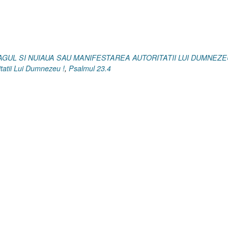
12
I
Exodul
7.15-
20]
OIAGUL SI NUIAUA SAU MANIFESTAREA AUTORITATII LUI DUMNEZ
26
tatii Lui Dumnezeu !
,
Psalmul 23.4
Februarie
2025”