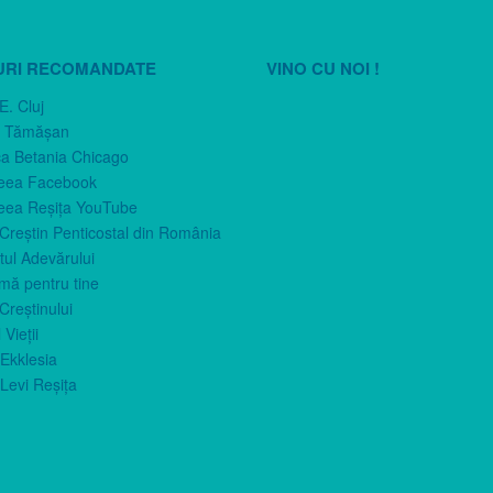
URI RECOMANDATE
VINO CU NOI !
E. Cluj
n Tămăşan
ca Betania Chicago
eea Facebook
eea Reşiţa YouTube
 Creştin Penticostal din România
ul Adevărului
imă pentru tine
Creştinului
 Vieţii
Ekklesia
Levi Reşiţa