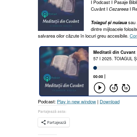
I Podcast I Pasaje Bibli
Cuvânt I
Cezareea
I Re
Toiagul și nuiaua
sau
dintre mijloacele folosi
salvarea oilor căzute în locuri greu accesibile.
Con
Podcast:
Play in new window
|
Download
Partajează asta:
Partajează