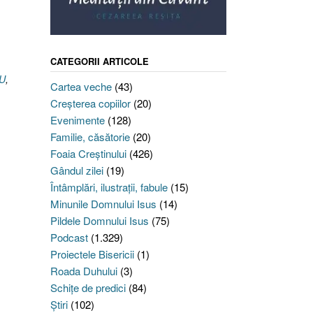
CATEGORII ARTICOLE
EU
,
Cartea veche
(43)
Creşterea copiilor
(20)
Evenimente
(128)
Familie, căsătorie
(20)
Foaia Creştinului
(426)
Gândul zilei
(19)
Întâmplări, ilustraţii, fabule
(15)
Minunile Domnului Isus
(14)
Pildele Domnului Isus
(75)
Podcast
(1.329)
Proiectele Bisericii
(1)
Roada Duhului
(3)
Schiţe de predici
(84)
Ştiri
(102)