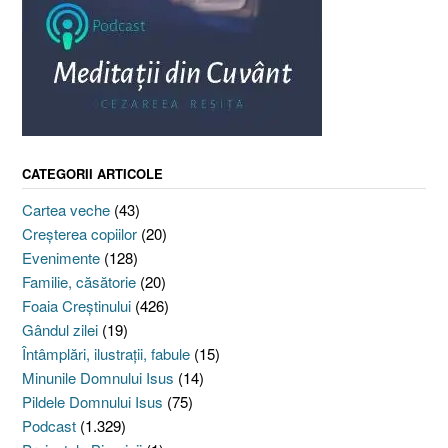
CATEGORII ARTICOLE
Cartea veche
(43)
Creşterea copiilor
(20)
Evenimente
(128)
Familie, căsătorie
(20)
Foaia Creştinului
(426)
Gândul zilei
(19)
Întâmplări, ilustraţii, fabule
(15)
Minunile Domnului Isus
(14)
Pildele Domnului Isus
(75)
Podcast
(1.329)