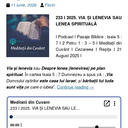
11 iunie, 2026
Florin
233 I 2025. VIA ȘI LENEVIA SAU
LENEA SPIRITUALĂ
I Podcast I Pasaje Biblice : Isaia 5 :
7 I 2 Petru 1 : 3 – 5 I Meditaţii din
Cuvânt I
Cezareea
I Reşiţa I 21
August 2025 I
Via și lenevia
sau
Despre lenea (lenevirea) pe plan
spiritual
. În cartea Isaia 5 : 7 Dumnezeu a spus că : „
Via
Domnului oştirilor
este casa lui Israe
l, şi
bărbaţii lui Iuda
„233
sunt viţa
pe care o iubea
”.
Continue reading
→
I
2025.
VIA
ȘI
LENEVIA
SAU