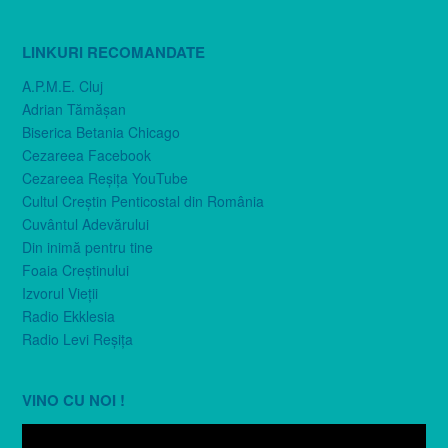
LINKURI RECOMANDATE
A.P.M.E. Cluj
Adrian Tămăşan
Biserica Betania Chicago
Cezareea Facebook
Cezareea Reşiţa YouTube
Cultul Creştin Penticostal din România
Cuvântul Adevărului
Din inimă pentru tine
Foaia Creştinului
Izvorul Vieţii
Radio Ekklesia
Radio Levi Reşiţa
VINO CU NOI !