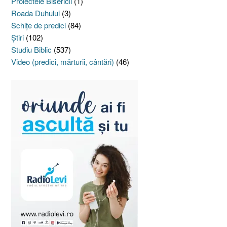
Proiectele Bisericii
(1)
Roada Duhului
(3)
Schiţe de predici
(84)
Ştiri
(102)
Studiu Biblic
(537)
Video (predici, mărturii, cântări)
(46)