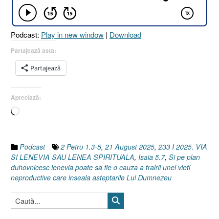
LENEA
SPIRITUALĂ
[Isaia
Podcast:
Play in new window
|
Download
5.7
I
Partajează asta:
2
Partajează
Petru
1.3-
5]
Apreciază:
21
Încarc...
August
2025”
Podcast
2 Petru 1.3-5
,
21 August 2025
,
233 I 2025. VIA
SI LENEVIA SAU LENEA SPIRITUALA
,
Isaia 5.7
,
Si pe plan
duhovnicesc lenevia poate sa fie o cauza a trairii unei vieti
neproductive care inseala asteptarile Lui Dumnezeu