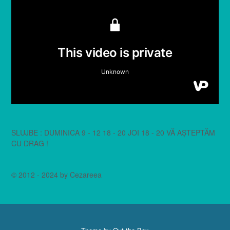
SLUJBE : DUMINICA 9 - 12 18 - 20 JOI 18 - 20 VĂ AȘTEPTĂM
CU DRAG !
© 2012 - 2024 by Cezareea