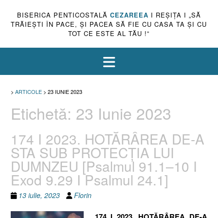
BISERICA PENTICOSTALĂ
CEZAREEA
I REŞIŢA I „SĂ
TRĂIEŞTI ÎN PACE, ŞI PACEA SĂ FIE CU CASA TA ŞI CU
TOT CE ESTE AL TĂU !”
>
ARTICOLE
>
23 IUNIE 2023
Etichetă:
23 Iunie 2023
174 I 2023. HOTĂRÂREA DE-A
STA SUB PROTECȚIA LUI
DUMNZEU [Psalmul 91.1–10 I
Exod 9.29 I Psalmul 24.1]
13 iulie, 2023
Florin
174 I 2023. HOTĂRÂREA DE-A