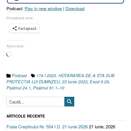
DU
Podcast:
Play in new window
|
Download
[Ps
91.
Partajează asta:
10
Partajează
I
Ex
9.2
Apreciază:
I
Încarc...
Psa
24.
Podcast
174 I 2023. HOTARAREA DE-A STA SUB
PROTECTIA LUI DUMNZEU
,
23 Iunie 2023
,
Exod 9.29
,
Psalmul 24.1
,
Psalmul 91.1–10
ARTICOLE RECENTE
Foaia Creștinului Nr. 554 I D. 21 Iunie 2026
21 iunie, 2026