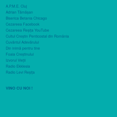
A.P.M.E. Cluj
Adrian Tămăşan
Biserica Betania Chicago
Cezareea Facebook
Cezareea Reşiţa YouTube
Cultul Creştin Penticostal din România
Cuvântul Adevărului
Din inimă pentru tine
Foaia Creştinului
Izvorul Vieţii
Radio Ekklesia
Radio Levi Reşiţa
VINO CU NOI !