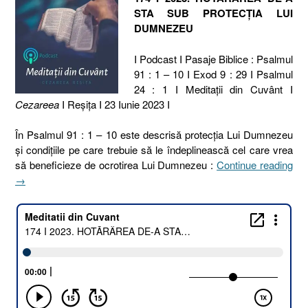
STA SUB PROTECȚIA LUI
DUMNEZEU
I Podcast I Pasaje Biblice : Psalmul
91 : 1 – 10 I Exod 9 : 29 I Psalmul
24 : 1 I Meditaţii din Cuvânt I
Cezareea
I Reşiţa I 23 Iunie 2023 I
În Psalmul 91 : 1 – 10 este descrisă protecția Lui Dumnezeu
și condițiile pe care trebuie să le îndeplinească cel care vrea
„17
să beneficieze de ocrotirea Lui Dumnezeu :
Continue reading
I
→
202
HO
DE
A
ST
SU
PR
LUI