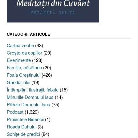
CATEGORII ARTICOLE
Cartea veche
(43)
Creşterea copiilor
(20)
Evenimente
(128)
Familie, căsătorie
(20)
Foaia Creştinului
(426)
Gândul zilei
(19)
Întâmplări, ilustraţii, fabule
(15)
Minunile Domnului Isus
(14)
Pildele Domnului Isus
(75)
Podcast
(1.329)
Proiectele Bisericii
(1)
Roada Duhului
(3)
Schiţe de predici
(84)