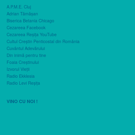
A.P.M.E. Cluj
Adrian Tămăşan
Biserica Betania Chicago
Cezareea Facebook
Cezareea Reşiţa YouTube
Cultul Creştin Penticostal din România
Cuvântul Adevărului
Din inimă pentru tine
Foaia Creştinului
Izvorul Vieţii
Radio Ekklesia
Radio Levi Reşiţa
VINO CU NOI !