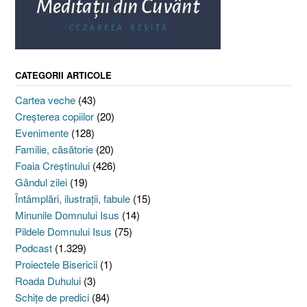
CATEGORII ARTICOLE
Cartea veche
(43)
Creşterea copiilor
(20)
Evenimente
(128)
Familie, căsătorie
(20)
Foaia Creştinului
(426)
Gândul zilei
(19)
Întâmplări, ilustraţii, fabule
(15)
Minunile Domnului Isus
(14)
Pildele Domnului Isus
(75)
Podcast
(1.329)
Proiectele Bisericii
(1)
Roada Duhului
(3)
Schiţe de predici
(84)