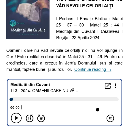
VĂD NEVOILE CELORLALȚI
I Podcast I Pasaje Biblice : Matei
25 : 37 – 39 I Matei 25 : 44 I
Meditaţii din Cuvânt I
Cezareea
I
Reşiţa I 22 Aprilie 2024 I
Oamenii care nu văd nevoile celorlalți nici nu vor ajunge în
Cer ! Este realitatea descrisă în Matei 25 : 31 – 46. Pentru un
credincios, care a crezut în Jertfa Domnului Isus și este
„113
mântuit, faptele bune își au rolul lor.
Continue reading
→
I
2024.
OAMENII
CARE
NU
VĂD
NEVOILE
CELORLAL
[Matei