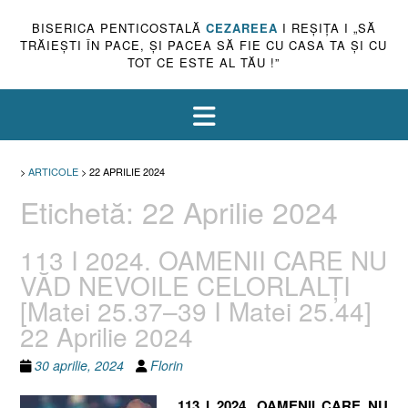
BISERICA PENTICOSTALĂ
CEZAREEA
I REŞIŢA I „SĂ
TRĂIEŞTI ÎN PACE, ŞI PACEA SĂ FIE CU CASA TA ŞI CU
TOT CE ESTE AL TĂU !”
>
ARTICOLE
>
22 APRILIE 2024
Etichetă:
22 Aprilie 2024
113 I 2024. OAMENII CARE NU
VĂD NEVOILE CELORLALȚI
[Matei 25.37–39 I Matei 25.44]
22 Aprilie 2024
30 aprilie, 2024
Florin
113 I 2024. OAMENII CARE NU