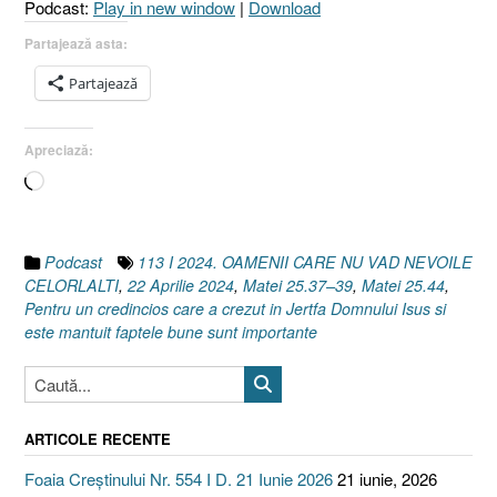
Podcast:
Play in new window
|
Download
25.37–
39
Partajează asta:
I
Partajează
Matei
25.44]
22
Apreciază:
Aprilie
Încarc...
2024”
Podcast
113 I 2024. OAMENII CARE NU VAD NEVOILE
CELORLALTI
,
22 Aprilie 2024
,
Matei 25.37–39
,
Matei 25.44
,
Pentru un credincios care a crezut in Jertfa Domnului Isus si
este mantuit faptele bune sunt importante
ARTICOLE RECENTE
Foaia Creștinului Nr. 554 I D. 21 Iunie 2026
21 iunie, 2026