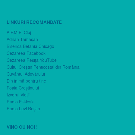
LINKURI RECOMANDATE
A.P.M.E. Cluj
Adrian Tămăşan
Biserica Betania Chicago
Cezareea Facebook
Cezareea Reşiţa YouTube
Cultul Creştin Penticostal din România
Cuvântul Adevărului
Din inimă pentru tine
Foaia Creştinului
Izvorul Vieţii
Radio Ekklesia
Radio Levi Reşiţa
VINO CU NOI !