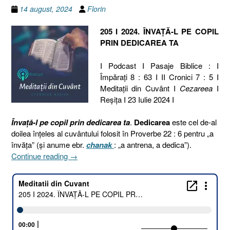
14 august, 2024
Florin
205 I 2024. ÎNVAȚĂ-L PE COPIL
PRIN DEDICAREA TA
I Podcast I Pasaje Biblice : I
Împărați 8 : 63 I II Cronici 7 : 5 I
Meditaţii din Cuvânt I
Cezareea
I
Reşiţa I 23 Iulie 2024 I
Învață-l pe copil prin dedicarea ta
.
Dedicarea
este cel de-al
doilea înțeles al cuvântului folosit în Proverbe 22 : 6 pentru „a
învăța” (și anume ebr.
chanak
: „a antrena, a dedica”).
„205
Continue reading
→
I
2024.
ÎNVAȚĂ-
L
PE
COPIL