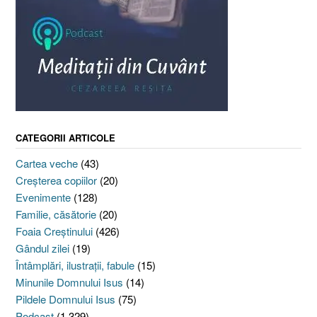
CATEGORII ARTICOLE
Cartea veche
(43)
Creşterea copiilor
(20)
Evenimente
(128)
Familie, căsătorie
(20)
Foaia Creştinului
(426)
Gândul zilei
(19)
Întâmplări, ilustraţii, fabule
(15)
Minunile Domnului Isus
(14)
Pildele Domnului Isus
(75)
Podcast
(1.329)