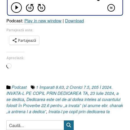
PRIN
DEDICAREA
TA
Podcast:
Play in new window
|
Download
[1
Împărați
Partajează asta:
8.63
Partajează
I
2
Cronici
Apreciază:
7.5]
Încarc...
23
Iulie
2024”
Podcast
1 Imparati 8.63
,
2 Cronici 7.5
,
205 I 2024.
INVATA-L PE COPIL PRIN DEDICAREA TA
,
23 Iulie 2024
,
a
se dedica
,
Dedicarea este cel de-al doilea inteles al cuvantului
folosit în Proverbe 22.6 pentru „a invata” (si anume ebr. chanak
„a antrena I a dedica”
,
Invata-l pe copil prin dedicarea ta