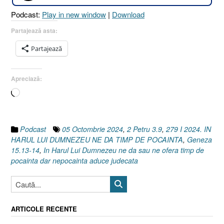
TIMP
Podcast:
Play in new window
|
Download
DE
POCĂINȚĂ
Partajează asta:
[Geneza
Partajează
15.13-
14
I
Apreciază:
2
Încarc...
Petru
3.9]
05
Octombrie
Podcast
05 Octombrie 2024
,
2 Petru 3.9
,
279 I 2024. IN
2024”
HARUL LUI DUMNEZEU NE DA TIMP DE POCAINTA
,
Geneza
15.13-14
,
In Harul Lui Dumnezeu ne da sau ne ofera timp de
pocainta dar nepocainta aduce judecata
ARTICOLE RECENTE