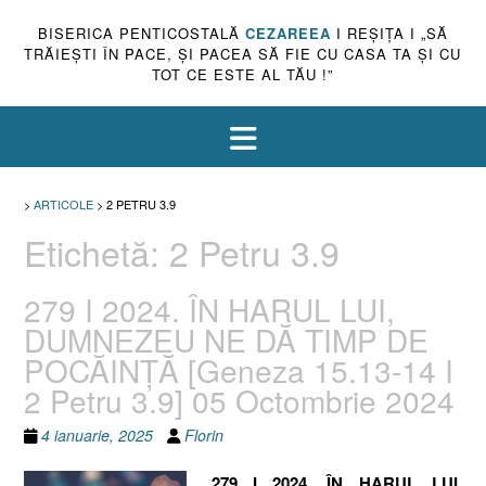
BISERICA PENTICOSTALĂ
CEZAREEA
I REŞIŢA I „SĂ
TRĂIEŞTI ÎN PACE, ŞI PACEA SĂ FIE CU CASA TA ŞI CU
TOT CE ESTE AL TĂU !”
>
ARTICOLE
>
2 PETRU 3.9
Etichetă:
2 Petru 3.9
279 I 2024. ÎN HARUL LUI,
DUMNEZEU NE DĂ TIMP DE
POCĂINȚĂ [Geneza 15.13-14 I
2 Petru 3.9] 05 Octombrie 2024
4 ianuarie, 2025
Florin
279 I 2024. ÎN HARUL LUI,