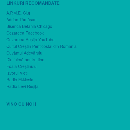
LINKURI RECOMANDATE
A.P.M.E. Cluj
Adrian Tămăşan
Biserica Betania Chicago
Cezareea Facebook
Cezareea Reşiţa YouTube
Cultul Creştin Penticostal din România
Cuvântul Adevărului
Din inimă pentru tine
Foaia Creştinului
Izvorul Vieţii
Radio Ekklesia
Radio Levi Reşiţa
VINO CU NOI !