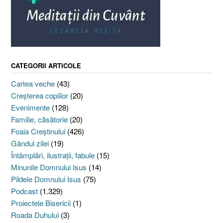
CATEGORII ARTICOLE
Cartea veche
(43)
Creşterea copiilor
(20)
Evenimente
(128)
Familie, căsătorie
(20)
Foaia Creştinului
(426)
Gândul zilei
(19)
Întâmplări, ilustraţii, fabule
(15)
Minunile Domnului Isus
(14)
Pildele Domnului Isus
(75)
Podcast
(1.329)
Proiectele Bisericii
(1)
Roada Duhului
(3)