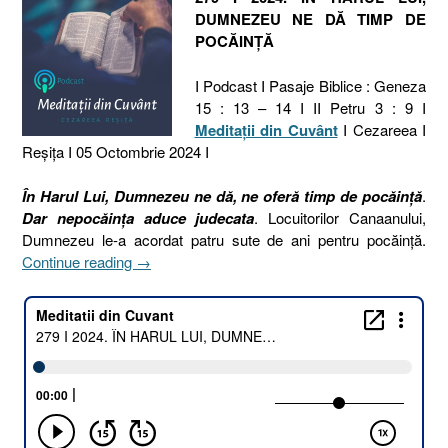
DUMNEZEU NE DĂ TIMP DE
POCĂINȚĂ
I Podcast I Pasaje Biblice : Geneza
15 : 13 – 14 I II Petru 3 : 9 I
Meditaţii din Cuvânt
I Cezareea I
Reşiţa I 05 Octombrie 2024 I
În Harul Lui, Dumnezeu ne dă, ne oferă timp de pocăință
.
Dar nepocăința aduce judecata
. Locuitorilor Canaanului,
Dumnezeu le-a acordat patru sute de ani pentru pocăință.
„279
Continue reading
→
I
2024.
ÎN
HARUL
LUI,
DUMNEZEU
NE
DĂ